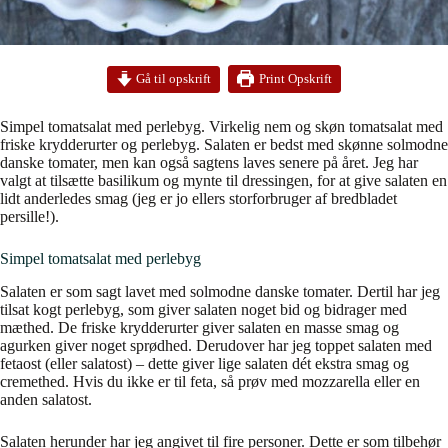
Print Opskrift
Gå til opskrift
Simpel tomatsalat med perlebyg. Virkelig nem og skøn tomatsalat med
friske krydderurter og perlebyg. Salaten er bedst med skønne solmodne
danske tomater, men kan også sagtens laves senere på året. Jeg har
valgt at tilsætte basilikum og mynte til dressingen, for at give salaten en
lidt anderledes smag (jeg er jo ellers storforbruger af bredbladet
persille!).
Simpel tomatsalat med perlebyg
Salaten er som sagt lavet med solmodne danske tomater. Dertil har jeg
tilsat kogt perlebyg, som giver salaten noget bid og bidrager med
mæthed. De friske krydderurter giver salaten en masse smag og
agurken giver noget sprødhed. Derudover har jeg toppet salaten med
fetaost (eller salatost) – dette giver lige salaten dét ekstra smag og
cremethed. Hvis du ikke er til feta, så prøv med mozzarella eller en
anden salatost.
Salaten herunder har jeg angivet til fire personer. Dette er som tilbehør