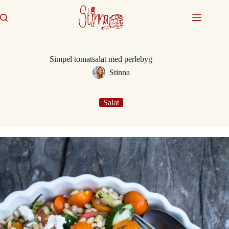
Fortsæt
til
indhold
Simpel tomatsalat med perlebyg
Stinna
Salat