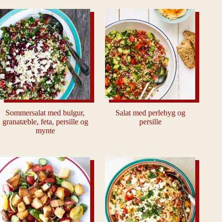
Sommersalat med bulgur,
Salat med perlebyg og
granatæble, feta, persille og
persille
mynte