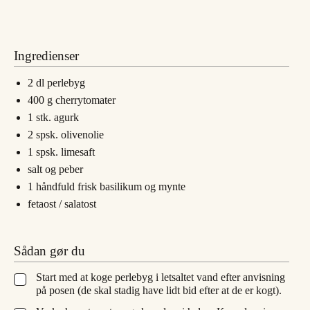
Ingredienser
2
dl
perlebyg
400
g
cherrytomater
1
stk.
agurk
2
spsk.
olivenolie
1
spsk.
limesaft
salt og peber
1
håndfuld
frisk basilikum og mynte
fetaost / salatost
Sådan gør du
Start med at koge perlebyg i letsaltet vand efter anvisning
▢
på posen (de skal stadig have lidt bid efter at de er kogt).