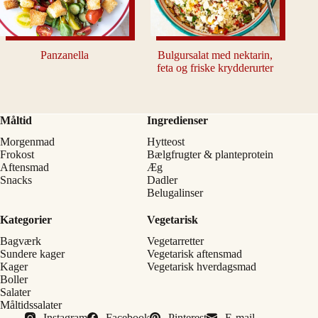
Panzanella
Bulgursalat med nektarin,
feta og friske krydderurter
Måltid
Ingredienser
Morgenmad
Hytteost
Frokost
Bælgfrugter & planteprotein
Aftensmad
Æg
Snacks
Dadler
Belugalinser
Kategorier
Vegetarisk
Bagværk
Vegetarretter
Sundere kager
Vegetarisk aftensmad
Kager
Vegetarisk hverdagsmad
Boller
Salater
Måltidssalater
Instagram
Facebook
Pinterest
E-mail