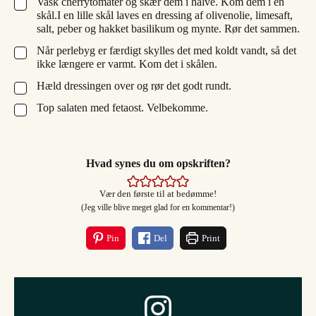
Vask cherrytomater og skær dem i halve. Kom dem i en
▢
skål.I en lille skål laves en dressing af olivenolie, limesaft,
salt, peber og hakket basilikum og mynte. Rør det sammen.
Når perlebyg er færdigt skylles det med koldt vandt, så det
▢
ikke længere er varmt. Kom det i skålen.
Hæld dressingen over og rør det godt rundt.
▢
Top salaten med fetaost. Velbekomme.
▢
Hvad synes du om opskriften?
Vær den første til at bedømme!
(Jeg ville blive meget glad for en kommentar!)
Pin
Del
Print