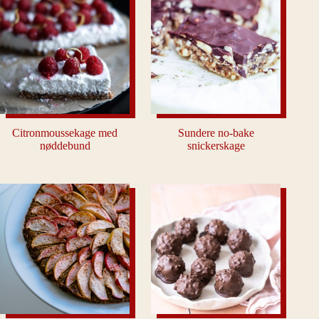
Citronmoussekage med
Sundere no-bake
nøddebund
snickerskage