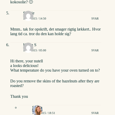
kokosolie? 🙂
Sophie
16/02/2015 / 14:50
SVAR
Mmm.. tak for opskrift, det smager rigtig lækkert.. Hvor
lang tid ca. tror du den kan holde sig?
Karen S
17/02/2015 / 05:00
SVAR
Hi there, your nutell
a looks delicious!
What temperature do you have your oven turned on to?
Do you remove the skins of the hazelnuts after they are
roasted?
Thank you
Stinna
17/02/2015 / 18:51
SVAR