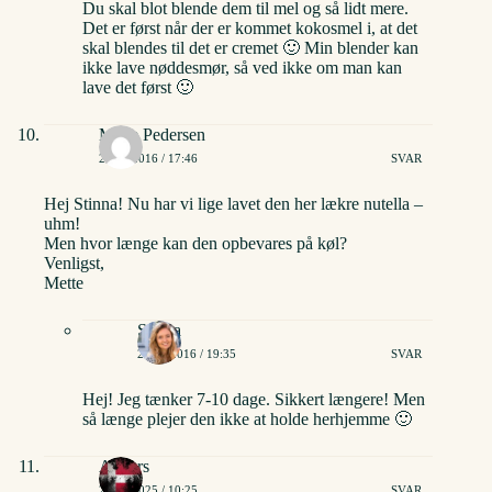
Du skal blot blende dem til mel og så lidt mere.
Det er først når der er kommet kokosmel i, at det
skal blendes til det er cremet 🙂 Min blender kan
ikke lave nøddesmør, så ved ikke om man kan
lave det først 🙂
Mette Pedersen
23/10/2016 / 17:46
SVAR
Hej Stinna! Nu har vi lige lavet den her lækre nutella –
uhm!
Men hvor længe kan den opbevares på køl?
Venligst,
Mette
Stinna
23/10/2016 / 19:35
SVAR
Hej! Jeg tænker 7-10 dage. Sikkert længere! Men
så længe plejer den ikke at holde herhjemme 🙂
Anders
24/06/2025 / 10:25
SVAR