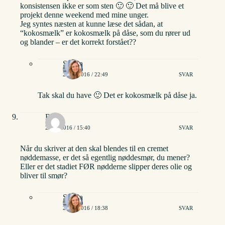
konsistensen ikke er som sten 🙂 🙂 Det må blive et
projekt denne weekend med mine unger.
Jeg syntes næsten at kunne læse det sådan, at
“kokosmælk” er kokosmælk på dåse, som du rører ud
og blander – er det korrekt forstået??
Stinna
26/01/2016 / 22:49
SVAR
Tak skal du have 🙂 Det er kokosmælk på dåse ja.
Rosa
21/09/2016 / 15:40
SVAR
Når du skriver at den skal blendes til en cremet
nøddemasse, er det så egentlig nøddesmør, du mener?
Eller er det stadiet FØR nødderne slipper deres olie og
bliver til smør?
Stinna
21/09/2016 / 18:38
SVAR