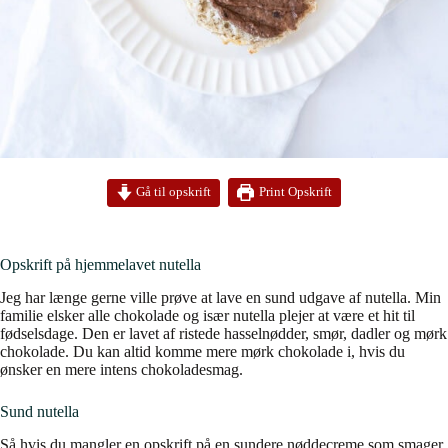
Print Opskrift
Gå til opskrift
Opskrift på hjemmelavet nutella
Jeg har længe gerne ville prøve at lave en sund udgave af nutella. Min
familie elsker alle chokolade og især nutella plejer at være et hit til
fødselsdage. Den er lavet af ristede hasselnødder, smør, dadler og mørk
chokolade. Du kan altid komme mere mørk chokolade i, hvis du
ønsker en mere intens chokoladesmag.
Sund nutella
Så hvis du mangler en opskrift på en sundere nøddecreme som smager