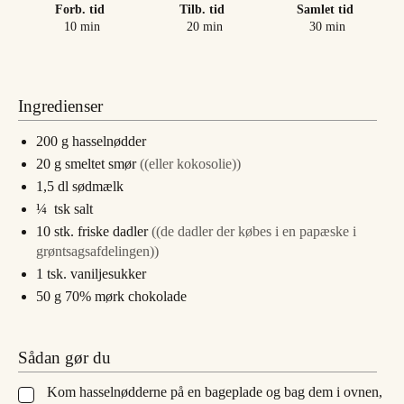
Forb. tid
Tilb. tid
Samlet tid
minutter
minutter
minutter
10
min
20
min
30
min
Ingredienser
200
g
hasselnødder
20
g
smeltet smør
((eller kokosolie))
1,5
dl
sødmælk
¼
tsk
salt
10
stk.
friske dadler
((de dadler der købes i en papæske i
grøntsagsafdelingen))
1
tsk.
vaniljesukker
50
g
70% mørk chokolade
Sådan gør du
Kom hasselnødderne på en bageplade og bag dem i ovnen,
▢