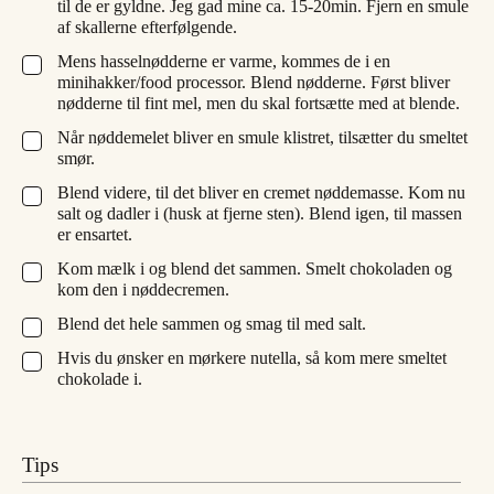
til de er gyldne. Jeg gad mine ca. 15-20min. Fjern en smule
af skallerne efterfølgende.
Mens hasselnødderne er varme, kommes de i en
▢
minihakker/food processor. Blend nødderne. Først bliver
nødderne til fint mel, men du skal fortsætte med at blende.
Når nøddemelet bliver en smule klistret, tilsætter du smeltet
▢
smør.
Blend videre, til det bliver en cremet nøddemasse. Kom nu
▢
salt og dadler i (husk at fjerne sten). Blend igen, til massen
er ensartet.
Kom mælk i og blend det sammen. Smelt chokoladen og
▢
kom den i nøddecremen.
Blend det hele sammen og smag til med salt.
▢
Hvis du ønsker en mørkere nutella, så kom mere smeltet
▢
chokolade i.
Tips