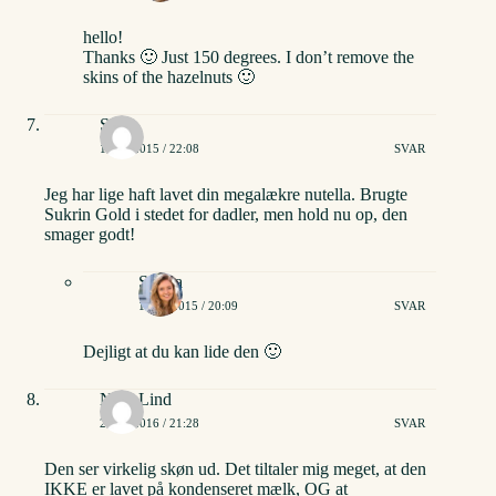
hello!
Thanks 🙂 Just 150 degrees. I don’t remove the
skins of the hazelnuts 🙂
Sally
18/03/2015 / 22:08
SVAR
Jeg har lige haft lavet din megalækre nutella. Brugte
Sukrin Gold i stedet for dadler, men hold nu op, den
smager godt!
Stinna
19/03/2015 / 20:09
SVAR
Dejligt at du kan lide den 🙂
Nina Lind
26/01/2016 / 21:28
SVAR
Den ser virkelig skøn ud. Det tiltaler mig meget, at den
IKKE er lavet på kondenseret mælk, OG at