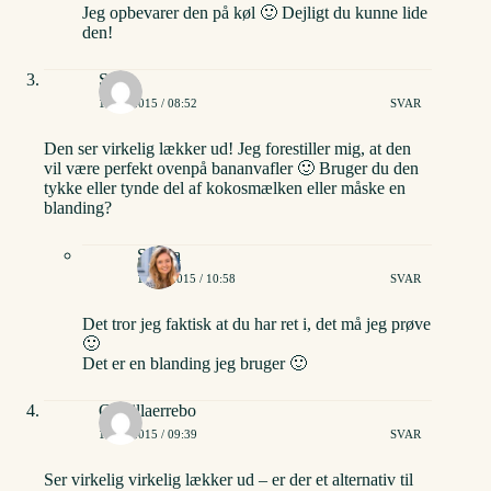
Jeg opbevarer den på køl 🙂 Dejligt du kunne lide
den!
Sofie
11/02/2015 / 08:52
SVAR
Den ser virkelig lækker ud! Jeg forestiller mig, at den
vil være perfekt ovenpå bananvafler 🙂 Bruger du den
tykke eller tynde del af kokosmælken eller måske en
blanding?
Stinna
11/02/2015 / 10:58
SVAR
Det tror jeg faktisk at du har ret i, det må jeg prøve
🙂
Det er en blanding jeg bruger 🙂
Camillaerrebo
16/02/2015 / 09:39
SVAR
Ser virkelig virkelig lækker ud – er der et alternativ til