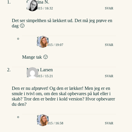
Christina N.
08/02/2015 / 16:32
SVAR
Det ser simpelthen så lækkert ud. Det må jeg prøve en
dag 🙂
Stinna
08/02/2015 / 19:07
SVAR
Mange tak 🙂
Nanna Larsen
10/02/2015 / 15:21
SVAR
Den er nu afprøvet! Og den er lækker! Men jeg er en
smule i tvivl om, om den skal opbevares på køl eller i
skab? Tror den er bedre i kold version? Hvor opbevarer
du den?
Stinna
10/02/2015 / 16:58
SVAR