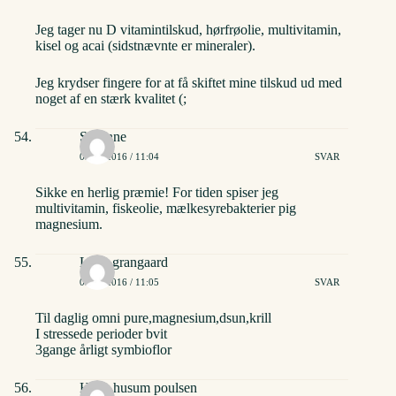
Jeg tager nu D vitamintilskud, hørfrøolie, multivitamin,
kisel og acai (sidstnævnte er mineraler).
Jeg krydser fingere for at få skiftet mine tilskud ud med
noget af en stærk kvalitet (;
Susanne
03/06/2016 / 11:04
SVAR
Sikke en herlig præmie! For tiden spiser jeg
multivitamin, fiskeolie, mælkesyrebakterier pig
magnesium.
Lone grangaard
03/06/2016 / 11:05
SVAR
Til daglig omni pure,magnesium,dsun,krill
I stressede perioder bvit
3gange årligt symbioflor
Helle husum poulsen