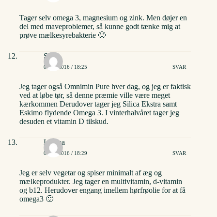
Tager selv omega 3, magnesium og zink. Men døjer en
del med maveproblemer, så kunne godt tænke mig at
prøve mælkesyrebakterie 🙂
Sofie
02/06/2016 / 18:25
SVAR
Jeg tager også Omnimin Pure hver dag, og jeg er faktisk
ved at løbe tør, så denne præmie ville være meget
kærkommen Derudover tager jeg Silica Ekstra samt
Eskimo flydende Omega 3. I vinterhalvåret tager jeg
desuden et vitamin D tilskud.
Linnea
02/06/2016 / 18:29
SVAR
Jeg er selv vegetar og spiser minimalt af æg og
mælkeprodukter. Jeg tager en multivitamin, d-vitamin
og b12. Herudover engang imellem hørfrøolie for at få
omega3 🙂