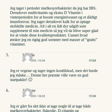
Jeg tager i perioder mælkesyrebakterier da jeg har IBS.
Derudover multivitamin og ekstra D Vitamin i
vinterperioden for at booste energiniveauet og et dårligt
imunforsvar. Jeg tager derudover kalk for at optage
stofskifte medicin. Alt i alt en lidt dyr udgift som
supplement til min medicin så jeg vil da blive super glad
for at vinde disse kvalitetsprodukter. Uanset hvad
ønsker jeg en rigtig god sommer med masser af “gratis”
vitaminer.
Isabella
02/06/2016 / 15:44
SVAR
Jeg er vegetar og tager ingen kosttilskud, men det burde
jeg måske… Denne her præmie ville være en god
startpakke! 🙂
Johanne
02/06/2016 / 16:10
SVAR
Jeg er gået fra slet ikke at tage nogle til at tage både
mælkesyrebakterier, fiskeolie, D-vitamin og