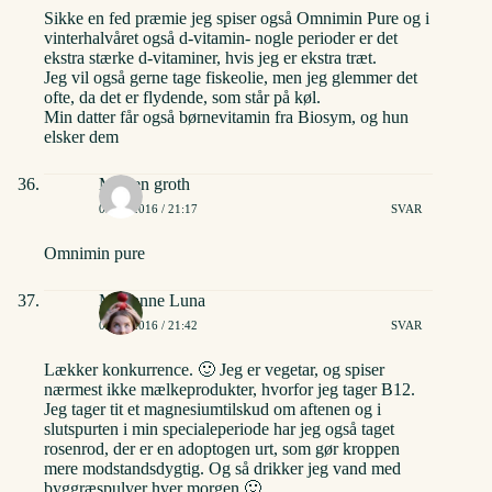
Sikke en fed præmie jeg spiser også Omnimin Pure og i
vinterhalvåret også d-vitamin- nogle perioder er det
ekstra stærke d-vitaminer, hvis jeg er ekstra træt.
Jeg vil også gerne tage fiskeolie, men jeg glemmer det
ofte, da det er flydende, som står på køl.
Min datter får også børnevitamin fra Biosym, og hun
elsker dem
Morten groth
02/06/2016 / 21:17
SVAR
Omnimin pure
Marianne Luna
02/06/2016 / 21:42
SVAR
Lækker konkurrence. 🙂 Jeg er vegetar, og spiser
nærmest ikke mælkeprodukter, hvorfor jeg tager B12.
Jeg tager tit et magnesiumtilskud om aftenen og i
slutspurten i min specialeperiode har jeg også taget
rosenrod, der er en adoptogen urt, som gør kroppen
mere modstandsdygtig. Og så drikker jeg vand med
byggræspulver hver morgen 🙂