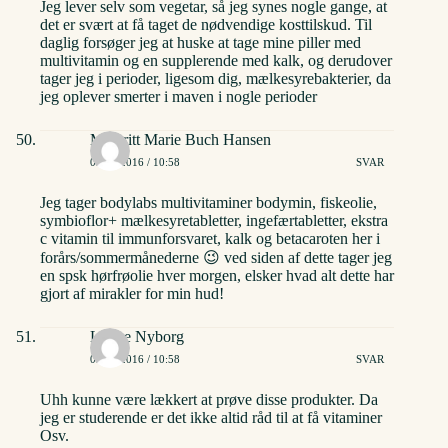
Jeg lever selv som vegetar, så jeg synes nogle gange, at
det er svært at få taget de nødvendige kosttilskud. Til
daglig forsøger jeg at huske at tage mine piller med
multivitamin og en supplerende med kalk, og derudover
tager jeg i perioder, ligesom dig, mælkesyrebakterier, da
jeg oplever smerter i maven i nogle perioder
Maibritt Marie Buch Hansen
03/06/2016 / 10:58
SVAR
Jeg tager bodylabs multivitaminer bodymin, fiskeolie,
symbioflor+ mælkesyretabletter, ingefærtabletter, ekstra
c vitamin til immunforsvaret, kalk og betacaroten her i
forårs/sommermånederne 😉 ved siden af dette tager jeg
en spsk hørfrøolie hver morgen, elsker hvad alt dette har
gjort af mirakler for min hud!
Lærke Nyborg
03/06/2016 / 10:58
SVAR
Uhh kunne være lækkert at prøve disse produkter. Da
jeg er studerende er det ikke altid råd til at få vitaminer
Osv.