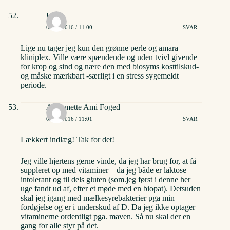
Lone
03/06/2016 / 11:00
SVAR
Lige nu tager jeg kun den grønne perle og amara
kliniplex. Ville være spændende og uden tvivl givende
for krop og sind og nære den med biosyms kosttilskud-
og måske mærkbart -særligt i en stress sygemeldt
periode.
Annemette Ami Foged
03/06/2016 / 11:01
SVAR
Lækkert indlæg! Tak for det!
Jeg ville hjertens gerne vinde, da jeg har brug for, at få
suppleret op med vitaminer – da jeg både er laktose
intolerant og til dels gluten (som.jeg først i denne her
uge fandt ud af, efter et møde med en biopat). Detsuden
skal jeg igang med mælkesyrebakterier pga min
fordøjelse og er i underskud af D. Da jeg ikke optager
vitaminerne ordentligt pga. maven. Så nu skal der en
gang for alle styr på det.