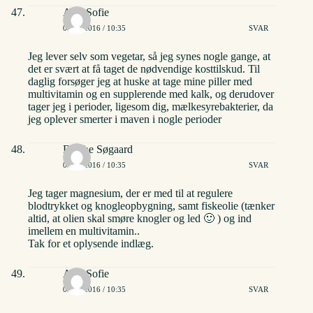
Ann-Sofie
03/06/2016 / 10:35
SVAR
Jeg lever selv som vegetar, så jeg synes nogle gange, at
det er svært at få taget de nødvendige kosttilskud. Til
daglig forsøger jeg at huske at tage mine piller med
multivitamin og en supplerende med kalk, og derudover
tager jeg i perioder, ligesom dig, mælkesyrebakterier, da
jeg oplever smerter i maven i nogle perioder
Dorthe Søgaard
03/06/2016 / 10:35
SVAR
Jeg tager magnesium, der er med til at regulere
blodtrykket og knogleopbygning, samt fiskeolie (tænker
altid, at olien skal smøre knogler og led 🙂 ) og ind
imellem en multivitamin..
Tak for et oplysende indlæg.
Ann-Sofie
03/06/2016 / 10:35
SVAR