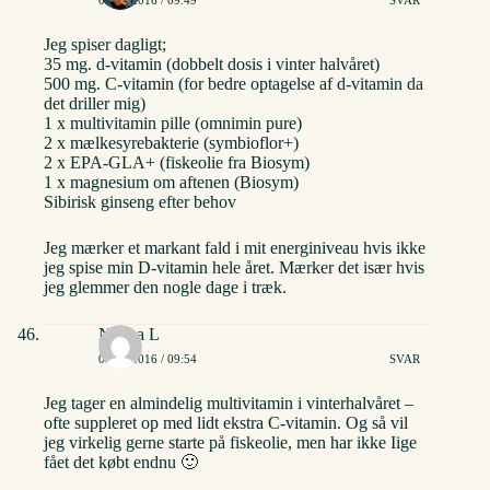
Jeg spiser dagligt;
35 mg. d-vitamin (dobbelt dosis i vinter halvåret)
500 mg. C-vitamin (for bedre optagelse af d-vitamin da
det driller mig)
1 x multivitamin pille (omnimin pure)
2 x mælkesyrebakterie (symbioflor+)
2 x EPA-GLA+ (fiskeolie fra Biosym)
1 x magnesium om aftenen (Biosym)
Sibirisk ginseng efter behov
Jeg mærker et markant fald i mit energiniveau hvis ikke
jeg spise min D-vitamin hele året. Mærker det især hvis
jeg glemmer den nogle dage i træk.
Nanna L
03/06/2016 / 09:54
SVAR
Jeg tager en almindelig multivitamin i vinterhalvåret –
ofte suppleret op med lidt ekstra C-vitamin. Og så vil
jeg virkelig gerne starte på fiskeolie, men har ikke Iige
fået det købt endnu 🙂