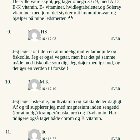
Det ville være skønt, jeg tager omega 3-6-9, med A-D-
E-K vitamin, B- vitaminer, hvidløgtabeletter,og Soleray
vitaminer med jern, det styrker mit immunforsvar, og
hjælper på mine ledsmerter. 🙂
Sarah HS
02/06/2016 / 17:05
SVAR
Jeg tager for tiden en almindelig multivitaminpille og
fiskeolie. Jeg er også vegetar, men har det på samme
måde med fiskeolie som dig. Jeg døjer med tør hud, og
det gør en verden til forskel!
Trine M K
02/06/2016 / 17:10
SVAR
Jeg tager fiskeolie, multivitamin og kalktabletter dagligt.
Af og til supplerer jeg med magnesium inden sengetid
(for at undgå kramper/muskeluro) og D-vitamin. Har
tidligere også taget både chrom og B-vitamin.
Henriette
02/06/2016 / 18:22
SVAR