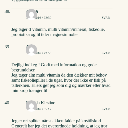
Anneli
02/06/2016 / 22:30
SVAR
Jeg tager d-vitamin, multi vitamin/mineral, fiskeolie,
probiotika og til tider magnesiumolie.
Asta
02/06/2016 / 22:50
SVAR
Dejligt indlæg ! Godt med information og gode
begrundelser.
Jeg tager alm multi vitamin da den dækker mit behov
samt fiskeoliepiller i de uger, hvor der ikke er fisk på
tallerknen. Ellers gør jeg som dig og mærker efter hvad
min krop trænger til
Camilla Kirstine
03/06/2016 / 05:17
SVAR
Jeg er ret splittet når snakken falder på kosttilskud.
Generelt har jeg det overordnede holdning, at jeg tror