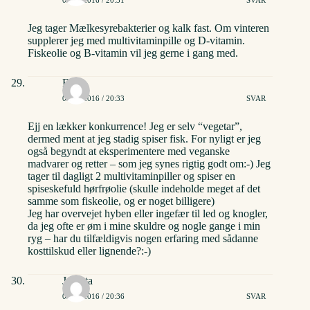
Jeg tager Mælkesyrebakterier og kalk fast. Om vinteren
supplerer jeg med multivitaminpille og D-vitamin.
Fiskeolie og B-vitamin vil jeg gerne i gang med.
Freja
02/06/2016 / 20:33
SVAR
Ejj en lækker konkurrence! Jeg er selv “vegetar”,
dermed ment at jeg stadig spiser fisk. For nyligt er jeg
også begyndt at eksperimentere med veganske
madvarer og retter – som jeg synes rigtig godt om:-) Jeg
tager til dagligt 2 multivitaminpiller og spiser en
spiseskefuld hørfrøolie (skulle indeholde meget af det
samme som fiskeolie, og er noget billigere)
Jeg har overvejet hyben eller ingefær til led og knogler,
da jeg ofte er øm i mine skuldre og nogle gange i min
ryg – har du tilfældigvis nogen erfaring med sådanne
kosttilskud eller lignende?:-)
Jolanta
02/06/2016 / 20:36
SVAR