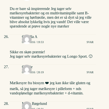
Du er bare så inspirerende Jeg tager selv
mælkesyrebakterier og en multivitaminpille samt B-
vitaminer og hørfrøolie, men det er så dyrt så jeg ville
blive absolut lykkelig hvis jeg vandt! Det ville være
spændende at prøve nogle nye mærker
Camilla A
02/06/2016 / 19:53
SVAR
Sikke en skøn præmie!
Jeg tager selv mælkesyrebakterier og Longo Sport. 🙂
Cecilie
02/06/2016 / 20:19
SVAR
Mælkesyre fra biosym ❤️ jeg kan ikke tåle gluten og
mælk, så jeg tager mælkesyre i pilleform + nds
vandopløselige mælkesyrebakterier + d-vitamin.
Maria Bøgelund
02/06/2016 / 20:31
SVAR