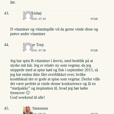
før.
Jane Rishøj
03/06/2016 / 07:29
SVAR
D vitaminer og vitaminpille vil da gerne vinde disse og
prøve andre vitaminer
Simone Torp
03/06/2016 / 07:38
SVAR
Jeg har spist B-vitaminer i årevis, med henblik på at
styrke mit hår. Jeg er relativ ny som vegetar, da jeg
stoppede med at spise kød og fisk i september 2015, så
jeg har endnu ikke fået overblikket over, hvilke
kosttilskud der er gode at spise som vegetar. Derfor ville
det være perfekt at vinde denne konkurrence og få en
“startpakke” og inspiration til, hvad jeg bør købe
fremover 🙂
God weekend til alle!
Janni Simonsen
03/06/2016 / 09:49
SVAR