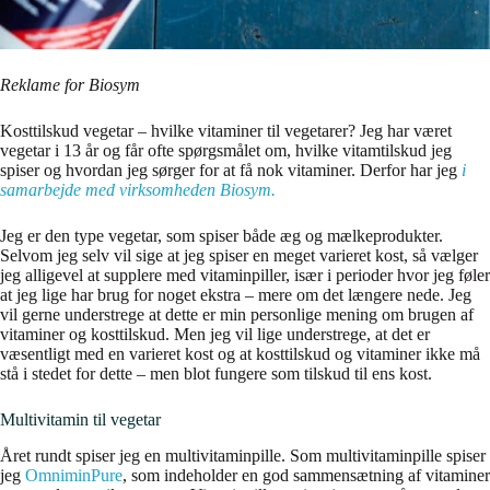
Reklame for Biosym
Kosttilskud vegetar – hvilke vitaminer til vegetarer? Jeg har været
vegetar i 13 år og får ofte spørgsmålet om, hvilke vitamtilskud jeg
spiser og hvordan jeg sørger for at få nok vitaminer. Derfor har jeg
i
samarbejde med virksomheden Biosym.
Jeg er den type vegetar, som spiser både æg og mælkeprodukter.
Selvom jeg selv vil sige at jeg spiser en meget varieret kost, så vælger
jeg alligevel at supplere med vitaminpiller, især i perioder hvor jeg føler
at jeg lige har brug for noget ekstra – mere om det længere nede. Jeg
vil gerne understrege at dette er min personlige mening om brugen af
vitaminer og kosttilskud. Men jeg vil lige understrege, at det er
væsentligt med en varieret kost og at kosttilskud og vitaminer ikke må
stå i stedet for dette – men blot fungere som tilskud til ens kost.
Multivitamin til vegetar
Året rundt spiser jeg en multivitaminpille. Som multivitaminpille spiser
jeg
OmniminPure
, som indeholder en god sammensætning af vitaminer