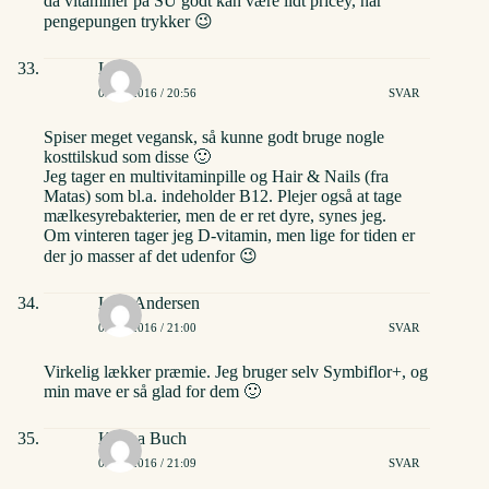
da vitaminer på SU godt kan være lidt pricey, når
pengepungen trykker 😉
Lisa
02/06/2016 / 20:56
SVAR
Spiser meget vegansk, så kunne godt bruge nogle
kosttilskud som disse 🙂
Jeg tager en multivitaminpille og Hair & Nails (fra
Matas) som bl.a. indeholder B12. Plejer også at tage
mælkesyrebakterier, men de er ret dyre, synes jeg.
Om vinteren tager jeg D-vitamin, men lige for tiden er
der jo masser af det udenfor 😉
Line Andersen
02/06/2016 / 21:00
SVAR
Virkelig lækker præmie. Jeg bruger selv Symbiflor+, og
min mave er så glad for dem 🙂
Karina Buch
02/06/2016 / 21:09
SVAR