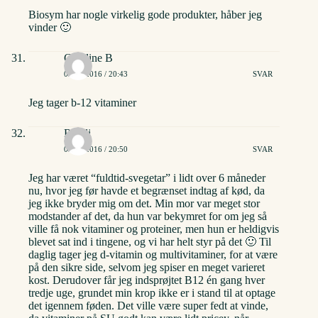
Biosym har nogle virkelig gode produkter, håber jeg
vinder 🙂
Caroline B
02/06/2016 / 20:43
SVAR
Jeg tager b-12 vitaminer
Randi
02/06/2016 / 20:50
SVAR
Jeg har været “fuldtid-svegetar” i lidt over 6 måneder
nu, hvor jeg før havde et begrænset indtag af kød, da
jeg ikke bryder mig om det. Min mor var meget stor
modstander af det, da hun var bekymret for om jeg så
ville få nok vitaminer og proteiner, men hun er heldigvis
blevet sat ind i tingene, og vi har helt styr på det 🙂 Til
daglig tager jeg d-vitamin og multivitaminer, for at være
på den sikre side, selvom jeg spiser en meget varieret
kost. Derudover får jeg indsprøjtet B12 én gang hver
tredje uge, grundet min krop ikke er i stand til at optage
det igennem føden. Det ville være super fedt at vinde,