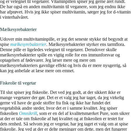
og er velegnet til vegetarer. Vitaminpillen spiser jeg gerne året rundt.
De har også en anden multivitamin til veganere, som jeg endnu ikke
har afprøvet. Hvis jeg ikke spiser multivitamin, sørger jeg for d-vitamin
i vinterhalvåret.
Mælkesyrebakterier
Udover min multivitaminpille, er jeg det seneste stykke tid begyndt at
spise
mælkesyrebakterier
. Mælkesyrebakterier styrker ens tarmflora.
Denne pille er ligeledes velegnet til vegetarer. Derudover skulle
mælkesyrebakterier spille en vigtig rolle for ens immunforsvar og
optagelsen af fødevarer. Jeg læser mere og mere om
mælkesyrebakteriers gavnlige effekt og hvis du er mere nysgerrig, så
kan jeg anbefale at læse mere om emnet.
Fiskeolie til vegetar
Til slut spiser jeg fiskeolie. Det ved jeg godt, at der sikkert ikke er
mange vegetarer der gør. Det er et valg jeg har taget, da jeg virkelig
gerne vil have de gode stoffer fra fisk og ikke har fundet det
vegetabilsk andre steder, hvor det er i samme kvalitet. Jeg spiser
fiskeolien
Omnikrill
, som er en del af kvalitetsmærket Pure, som sikrer
at der er tale om fiskeolie af høj kvalitet og at fiskeolien er testet for
dets renhed. Så selvom jeg er vegetar, har jeg taget et valg om at spise
fiskeolie. Jeg ved at der er delte meninger om dette, men det fungerer