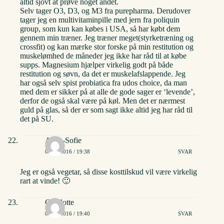
altid sjovt at prøve noget andet.
Selv tager O3, D3, og M3 fra purepharma. Derudover
tager jeg en multivitaminpille med jern fra poliquin
group, som kun kan købes i USA, så har købt dem
gennem min træner. Jeg træner meget(styrketræning og
crossfit) og kan mærke stor forske på min restitution og
muskelømhed de måneder jeg ikke har råd til at købe
supps. Magnesium hjælper virkelig godt på både
restitution og søvn, da det er muskelafslappende. Jeg
har også selv spist probiatica fra udos choice, da man
med dem er sikker på at alle de gode sager er ‘levende’,
derfor de også skal være på køl. Men det er nærmest
guld på glas, så der er som sagt ikke altid jeg har råd til
det på SU.
Anne-Sofie
02/06/2016 / 19:38
SVAR
Jeg er også vegetar, så disse kosttilskud vil være virkelig
rart at vinde! 🙂
Charlotte
02/06/2016 / 19:40
SVAR