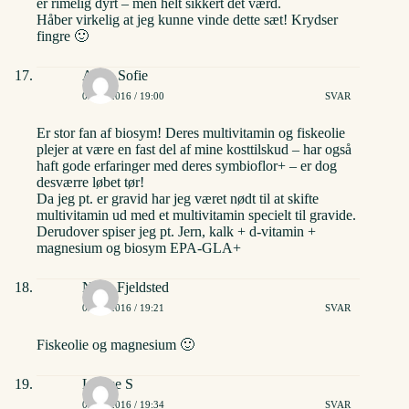
er rimelig dyrt – men helt sikkert det værd.
Håber virkelig at jeg kunne vinde dette sæt! Krydser
fingre 🙂
Anne Sofie
02/06/2016 / 19:00
SVAR
Er stor fan af biosym! Deres multivitamin og fiskeolie
plejer at være en fast del af mine kosttilskud – har også
haft gode erfaringer med deres symbioflor+ – er dog
desværre løbet tør!
Da jeg pt. er gravid har jeg været nødt til at skifte
multivitamin ud med et multivitamin specielt til gravide.
Derudover spiser jeg pt. Jern, kalk + d-vitamin +
magnesium og biosym EPA-GLA+
Nana Fjeldsted
02/06/2016 / 19:21
SVAR
Fiskeolie og magnesium 🙂
Louise S
02/06/2016 / 19:34
SVAR