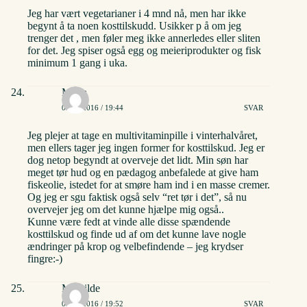
Jeg har vært vegetarianer i 4 mnd nå, men har ikke
begynt å ta noen kosttilskudd. Usikker p å om jeg
trenger det , men føler meg ikke annerledes eller sliten
for det. Jeg spiser også egg og meieriprodukter og fisk
minimum 1 gang i uka.
Maria
02/06/2016 / 19:44
SVAR
Jeg plejer at tage en multivitaminpille i vinterhalvåret,
men ellers tager jeg ingen former for kosttilskud. Jeg er
dog netop begyndt at overveje det lidt. Min søn har
meget tør hud og en pædagog anbefalede at give ham
fiskeolie, istedet for at smøre ham ind i en masse cremer.
Og jeg er sgu faktisk også selv “ret tør i det”, så nu
overvejer jeg om det kunne hjælpe mig også..
Kunne være fedt at vinde alle disse spændende
kosttilskud og finde ud af om det kunne lave nogle
ændringer på krop og velbefindende – jeg krydser
fingre:-)
Mathilde
02/06/2016 / 19:52
SVAR