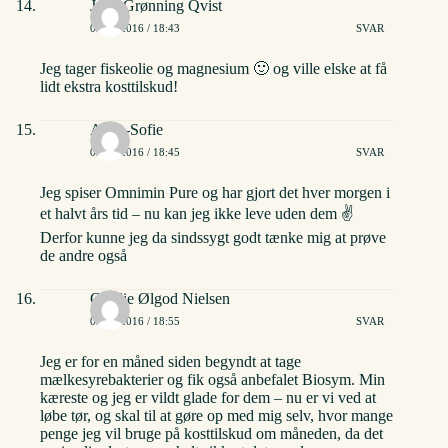
Julie Grønning Qvist
02/06/2016 / 18:43
SVAR
Jeg tager fiskeolie og magnesium 🙂 og ville elske at få
lidt ekstra kosttilskud!
Anne-Sofie
02/06/2016 / 18:45
SVAR
Jeg spiser Omnimin Pure og har gjort det hver morgen i
et halvt års tid – nu kan jeg ikke leve uden dem ✌️
Derfor kunne jeg da sindssygt godt tænke mig at prøve
de andre også
Cecilie Ølgod Nielsen
02/06/2016 / 18:55
SVAR
Jeg er for en måned siden begyndt at tage
mælkesyrebakterier og fik også anbefalet Biosym. Min
kæreste og jeg er vildt glade for dem – nu er vi ved at
løbe tør, og skal til at gøre op med mig selv, hvor mange
penge jeg vil bruge på kosttilskud om måneden, da det