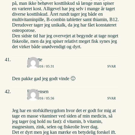
på, man ikke behøver kosttilskud så længe man spiser
en varieret kost. Alligevel har jeg selv i mange år taget
diverse kosttilskud. Året rundt tager jeg både en
multivitaminpille, B-combin tabletter samt thiamin, B12.
Derudover tager jeg unikalk, da jeg har fået konstateret
osteoporose.
Den sidste tid har jeg overvejet at begynde at tage noget
fiskeolie, men da jeg spiser relativt meget fisk synes jeg
det virker både unødvendigt og dyrt.
Annette
03/06/2016 / 05:31
SVAR
Den pakke gad jeg godt vinde 🙂
Eva Jensen
03/06/2016 / 05:56
SVAR
Jeg har en stofskiftesygdom hvor det er godt for mig at
tage en masse vitaminer ved siden af min medicin, så
jeg tager (og hold nu fast): d vitamin, b vitamin,
magnesium, zink, selen og fiskeolie hver dag.
Det er dyrt men jeg kan mærke en betydelig forskel ift.