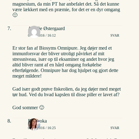
magnesium, da min PT har anbefalet det. Så det kunne
være lækkert med en præmie, for det er en dyr omgang
🙂
Amalie Østergaard
02/06/2016 / 16:12
SVAR
Er stor fan af Biosyms Omnipure. Jeg døjer med et
immunforsvar der bliver utroligt påvirket af mit
stressniveau, især op til eksaminer og andet hvor jeg
altid bliver ramt af en hård omgang forkølelse
efterfølgende. Omnipure har dog hjulpet og gjort dette
meget mildere!
Gad især godt prøve fiskeolien, da jeg døjer med meget
tør hud. Ved du hvad kapslen til disse piller er lavet af?
God sommer 🙂
Pia Sroka
02/06/2016 / 16:25
SVAR