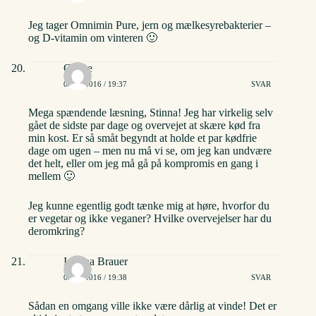
Jeg tager Omnimin Pure, jern og mælkesyrebakterier –
og D-vitamin om vinteren 🙂
Celine
02/06/2016 / 19:37
SVAR
Mega spændende læsning, Stinna! Jeg har virkelig selv
gået de sidste par dage og overvejet at skære kød fra
min kost. Er så småt begyndt at holde et par kødfrie
dage om ugen – men nu må vi se, om jeg kan undvære
det helt, eller om jeg må gå på kompromis en gang i
mellem 🙂
Jeg kunne egentlig godt tænke mig at høre, hvorfor du
er vegetar og ikke veganer? Hvilke overvejelser har du
deromkring?
Isalena Brauer
02/06/2016 / 19:38
SVAR
Sådan en omgang ville ikke være dårlig at vinde! Det er