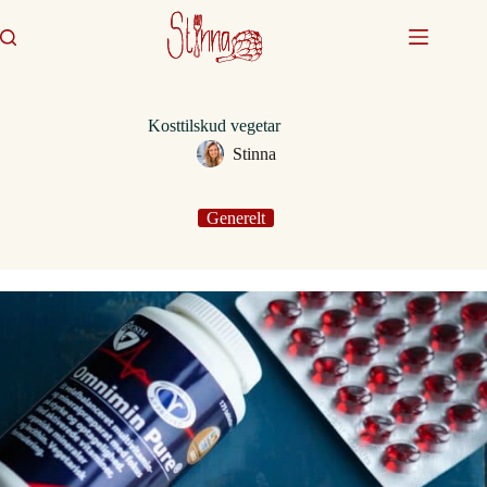
Fortsæt
til
indhold
Kosttilskud vegetar
Stinna
Generelt