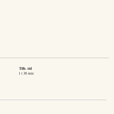
Tilb. tid
time
minutter
1
t
30
min