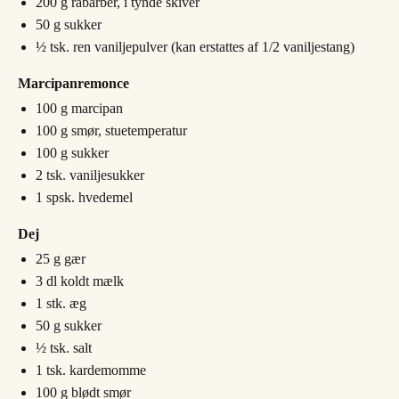
200
g
rabarber, i tynde skiver
50
g
sukker
½
tsk.
ren vaniljepulver (kan erstattes af 1/2 vaniljestang)
Marcipanremonce
100
g
marcipan
100
g
smør, stuetemperatur
100
g
sukker
2
tsk.
vaniljesukker
1
spsk.
hvedemel
Dej
25
g
gær
3
dl
koldt mælk
1
stk.
æg
50
g
sukker
½
tsk.
salt
1
tsk.
kardemomme
100
g
blødt smør