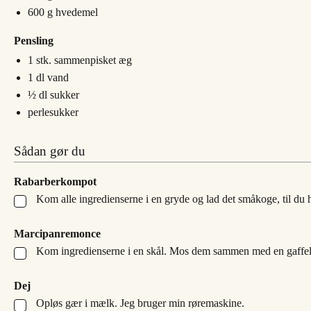
600
g
hvedemel
Pensling
1
stk.
sammenpisket æg
1
dl
vand
½
dl
sukker
perlesukker
Sådan gør du
Rabarberkompot
Kom alle ingredienserne i en gryde og lad det småkoge, til du h
▢
Marcipanremonce
Kom ingredienserne i en skål. Mos dem sammen med en gaffel o
▢
Dej
Opløs gær i mælk. Jeg bruger min røremaskine.
▢