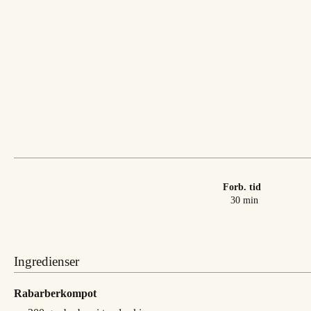
Forb. tid
minutter
30
min
Ingredienser
Rabarberkompot