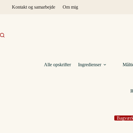
Fortsæt
Kontakt og samarbejde
Om mig
til
indhold
Alle opskrifter
Ingredienser
Målti
R
Bagvær