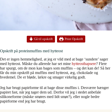
Print Opskrift
Gå til opskrift
Opskrift på proteinmuffins med hytteost
Det er ingen hemmelighed, at jeg er vild med at bage ‘sundere’ sager
med hytteost. Måske du allerede har set mine
hytteosthapsere
? Flere
har spurgt, om de mon kan bages som muffins – og det kan de! Så her
får du min opskrift på muffins med hytteost, æg, chokolade og
hvedemel. De er bløde, lækre og smager virkelig godt.
Jeg har brugt papirforme til at bage disse muffins i. Desværre hænger
papiret fast, når jeg tager dem ud. Derfor vil jeg i stedet anbefale
silikoneforme (måske smøres med lidt smør?), eller nogle bedre
papirforme end jeg har brugt.