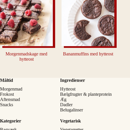
Morgenmadskage med
Bananmuffins med hytteost
hytteost
Måltid
Ingredienser
Morgenmad
Hytteost
Frokost
Bælgfrugter & planteprotein
Aftensmad
Æg
Snacks
Dadler
Belugalinser
Kategorier
Vegetarisk
Bagværk
Vegetarretter