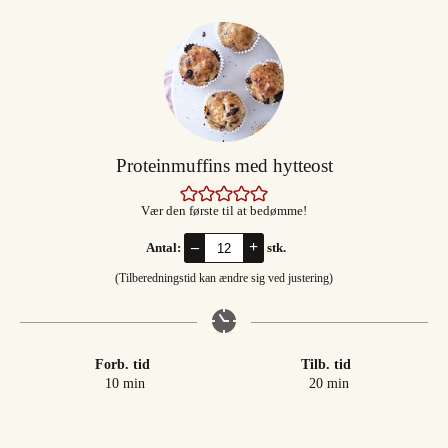
Proteinmuffins med hytteost
Vær den første til at bedømme!
–
+
Antal:
stk.
(Tilberedningstid kan ændre sig ved justering)
Forb. tid
Tilb. tid
minutter
minutter
10
min
20
min