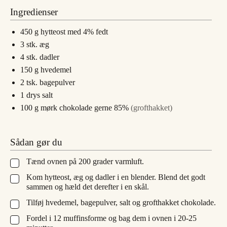
Ingredienser
450
g
hytteost med 4% fedt
3
stk.
æg
4
stk.
dadler
150
g
hvedemel
2
tsk.
bagepulver
1
drys
salt
100
g
mørk chokolade gerne 85%
(grofthakket)
Sådan gør du
Tænd ovnen på 200 grader varmluft.
▢
Kom hytteost, æg og dadler i en blender. Blend det godt
▢
sammen og hæld det derefter i en skål.
Tilføj hvedemel, bagepulver, salt og grofthakket chokolade.
▢
Fordel i 12 muffinsforme og bag dem i ovnen i 20-25
▢