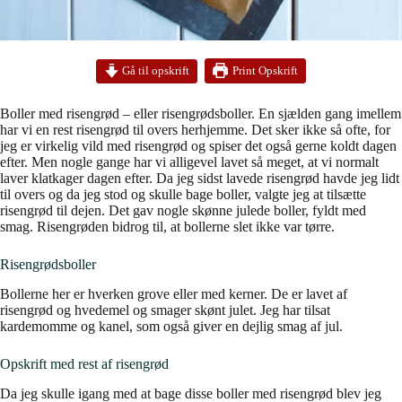
Print Opskrift
Gå til opskrift
Boller med risengrød – eller risengrødsboller. En sjælden gang imellem
har vi en rest risengrød til overs herhjemme. Det sker ikke så ofte, for
jeg er virkelig vild med risengrød og spiser det også gerne koldt dagen
efter. Men nogle gange har vi alligevel lavet så meget, at vi normalt
laver klatkager dagen efter. Da jeg sidst lavede risengrød havde jeg lidt
til overs og da jeg stod og skulle bage boller, valgte jeg at tilsætte
risengrød til dejen. Det gav nogle skønne julede boller, fyldt med
smag. Risengrøden bidrog til, at bollerne slet ikke var tørre.
Risengrødsboller
Bollerne her er hverken grove eller med kerner. De er lavet af
risengrød og hvedemel og smager skønt julet. Jeg har tilsat
kardemomme og kanel, som også giver en dejlig smag af jul.
Opskrift med rest af risengrød
Da jeg skulle igang med at bage disse boller med risengrød blev jeg