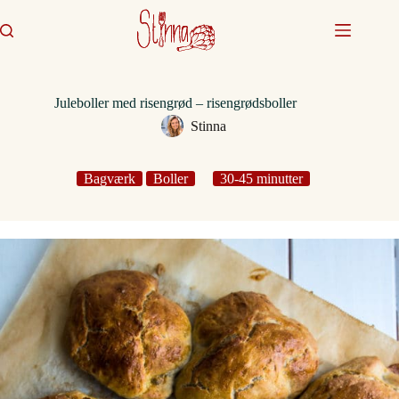
Fortsæt
til
indhold
Juleboller med risengrød – risengrødsboller
Stinna
Bagværk
Boller
30-45 minutter