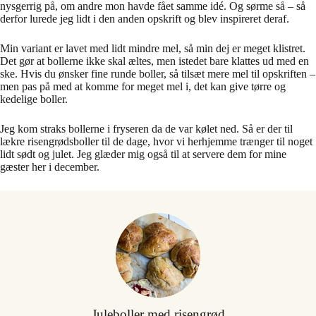
nysgerrig på, om andre mon havde fået samme idé. Og sørme så – så
derfor lurede jeg lidt i den anden opskrift og blev inspireret deraf.
Min variant er lavet med lidt mindre mel, så min dej er meget klistret.
Det gør at bollerne ikke skal æltes, men istedet bare klattes ud med en
ske. Hvis du ønsker fine runde boller, så tilsæt mere mel til opskriften –
men pas på med at komme for meget mel i, det kan give tørre og
kedelige boller.
Jeg kom straks bollerne i fryseren da de var kølet ned. Så er der til
lækre risengrødsboller til de dage, hvor vi herhjemme trænger til noget
lidt sødt og julet. Jeg glæder mig også til at servere dem for mine
gæster her i december.
Juleboller med risengrød