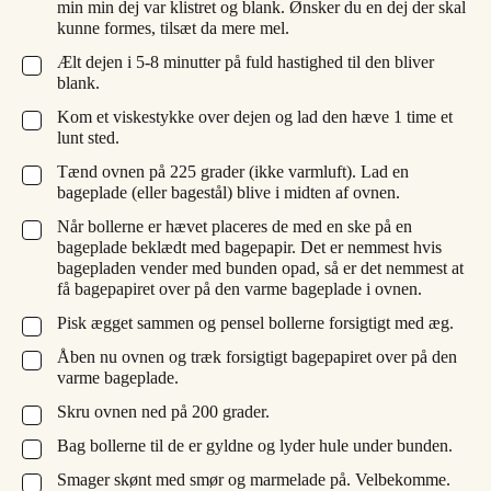
min min dej var klistret og blank. Ønsker du en dej der skal
kunne formes, tilsæt da mere mel.
Ælt dejen i 5-8 minutter på fuld hastighed til den bliver
▢
blank.
Kom et viskestykke over dejen og lad den hæve 1 time et
▢
lunt sted.
Tænd ovnen på 225 grader (ikke varmluft). Lad en
▢
bageplade (eller bagestål) blive i midten af ovnen.
Når bollerne er hævet placeres de med en ske på en
▢
bageplade beklædt med bagepapir. Det er nemmest hvis
bagepladen vender med bunden opad, så er det nemmest at
få bagepapiret over på den varme bageplade i ovnen.
Pisk ægget sammen og pensel bollerne forsigtigt med æg.
▢
Åben nu ovnen og træk forsigtigt bagepapiret over på den
▢
varme bageplade.
Skru ovnen ned på 200 grader.
▢
Bag bollerne til de er gyldne og lyder hule under bunden.
▢
Smager skønt med smør og marmelade på. Velbekomme.
▢