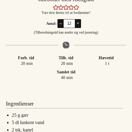
Vær den første til at bedømme!
–
+
Antal:
(Tilberedningstid kan ændre sig ved justering)
Forb. tid
Tilb. tid
Hævetid
minutter
minutter
time
20
min
20
min
1
t
Samlet tid
minutter
40
min
Ingredienser
25
g
gær
5
dl
lunkent vand
2
tsk.
kanel