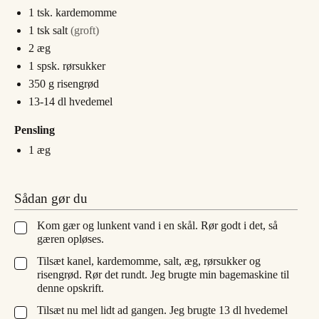
1
tsk.
kardemomme
1
tsk
salt
(groft)
2
æg
1
spsk.
rørsukker
350
g
risengrød
13-14
dl
hvedemel
Pensling
1
æg
Sådan gør du
Kom gær og lunkent vand i en skål. Rør godt i det, så
▢
gæren opløses.
Tilsæt kanel, kardemomme, salt, æg, rørsukker og
▢
risengrød. Rør det rundt. Jeg brugte min bagemaskine til
denne opskrift.
Tilsæt nu mel lidt ad gangen. Jeg brugte 13 dl hvedemel
▢