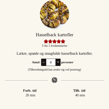
Hasselback kartofler
5
fra 1 bedømmelse
Lækre, sprøde og smagfulde hasselback kartofler.
–
+
Antal:
personer
(Tilberedningstid kan ændre sig ved justering)
Forb. tid
Tilb. tid
minutter
minutter
20
min
40
min