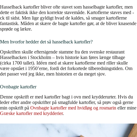
Hasselback kartofler bliver ofte stavet som hasselbagte kartofler, men
dette er faktisk ikke den korrekte stavemåde. Kartoflerne staves med -
ck til sidst. Men lige gyldigt hvad de kaldes, så smager kartoflerne
fantastisk. Måden at skære de bagte kartofler gør, at de bliver knasende
sprøde og lækre.
Men hvorfor hedder det så hasselback kartofler?
Opskriften skulle eftersigende stamme fra den svenske restaurant
Hasselbacken i Stockholm – hvis historie kan føres længe tilbage
(cirka 1700 tallet). Idéen med at skære kartoflerne med riller skulle
være opstået i 1950’erne, fordi det forkortede tilberedningstiden. Om
det passer ved jeg ikke, men historien er da meget sjov.
Ovnbagte kartofler
Denne opskrift er med kartofler bagt i ovn med krydderurter. Hvis du
leder efter andre opskrifter på smagfulde kartofler, så prøv også gerne
min opskrift på
Ovnbagte kartofler med hvidløg og rosmarin
eller mine
Græske kartofler med krydderier
.