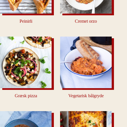
Peinirli
Cremet orzo
Græsk pizza
Vegetarisk bålgryde