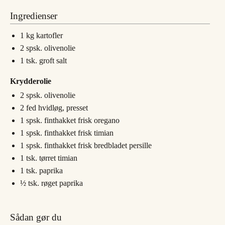
Ingredienser
1
kg
kartofler
2
spsk.
olivenolie
1
tsk.
groft salt
Krydderolie
2
spsk.
olivenolie
2
fed
hvidløg, presset
1
spsk.
finthakket frisk oregano
1
spsk.
finthakket frisk timian
1
spsk.
finthakket frisk bredbladet persille
1
tsk.
tørret timian
1
tsk.
paprika
½
tsk.
røget paprika
Sådan gør du