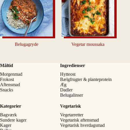
Belugagryde
Vegetar moussaka
Måltid
Ingredienser
Morgenmad
Hytteost
Frokost
Bælgfrugter & planteprotein
Aftensmad
Æg
Snacks
Dadler
Belugalinser
Kategorier
Vegetarisk
Bagværk
Vegetarretter
Sundere kager
Vegetarisk aftensmad
Kager
Vegetarisk hverdagsmad