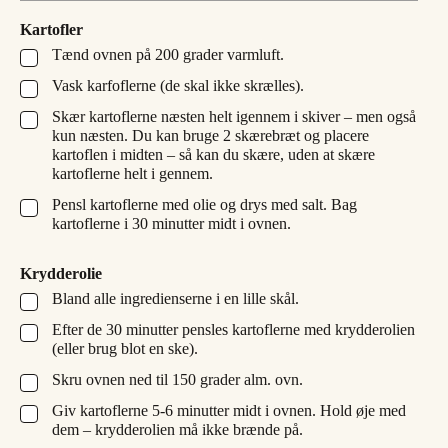
Kartofler
Tænd ovnen på 200 grader varmluft.
▢
Vask karfoflerne (de skal ikke skrælles).
▢
Skær kartoflerne næsten helt igennem i skiver – men også
▢
kun næsten. Du kan bruge 2 skærebræt og placere
kartoflen i midten – så kan du skære, uden at skære
kartoflerne helt i gennem.
Pensl kartoflerne med olie og drys med salt. Bag
▢
kartoflerne i 30 minutter midt i ovnen.
Krydderolie
Bland alle ingredienserne i en lille skål.
▢
Efter de 30 minutter pensles kartoflerne med krydderolien
▢
(eller brug blot en ske).
Skru ovnen ned til 150 grader alm. ovn.
▢
Giv kartoflerne 5-6 minutter midt i ovnen. Hold øje med
▢
dem – krydderolien må ikke brænde på.