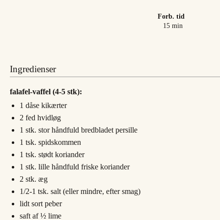
Forb. tid
minutter
15
min
Ingredienser
falafel-vaffel (4-5 stk):
1
dåse kikærter
2
fed
hvidløg
1
stk.
stor håndfuld bredbladet persille
1
tsk.
spidskommen
1
tsk.
stødt koriander
1
stk.
lille håndfuld friske koriander
2
stk.
æg
1/2-1
tsk.
salt (eller mindre, efter smag)
lidt sort peber
saft af ½ lime