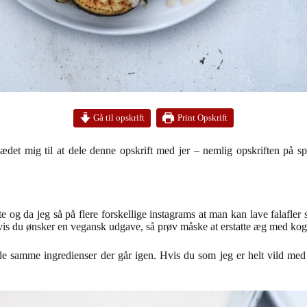
Print Opskrift
Gå til opskrift
lædet mig til at dele denne opskrift med jer – nemlig opskriften på sp
fte og da jeg så på flere forskellige instagrams at man kan lave falafler
is du ønsker en vegansk udgave, så prøv måske at erstatte æg med kogt
 samme ingredienser der går igen. Hvis du som jeg er helt vild med fa