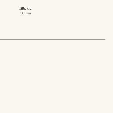
Tilb. tid
minutter
30
min