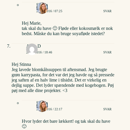
Stinna
21/04/2016 / 07:25
SVAR
Hej Marie,
tak skal du have 🙂 Fløde eller kokosmælk er nok
bedst. Måske du kan bruge soyafløde istedet?
Anna D
26/10/2016 / 18:46
SVAR
Hej Stinna
Jeg lavede blomkålssuppen til aftensmad. Jeg brugte
grøn karrypasta, for det var det jeg havde og så pressede
jeg saften af en halv lime i tilsidst. Det er virkelig en
dejlig suppe. Det lyder spændende med kogebogen. Pøj
pøj med alle dine projekter. <3
Stinna
26/10/2016 / 22:17
SVAR
Hvor lyder det bare lækkert! og tak skal du have
🙂