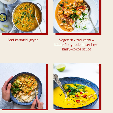
Sød kartoffel gryde
Vegetarisk rød karry –
blomkål og røde linser i rød
karry-kokos sauce