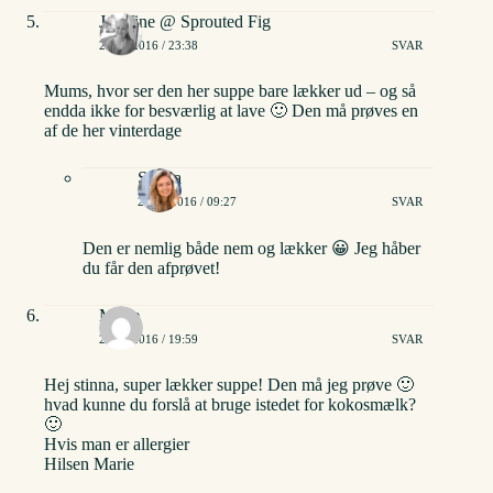
Josefine @ Sprouted Fig
23/01/2016 / 23:38
SVAR
Mums, hvor ser den her suppe bare lækker ud – og så
endda ikke for besværlig at lave 🙂 Den må prøves en
af de her vinterdage
Stinna
24/01/2016 / 09:27
SVAR
Den er nemlig både nem og lækker 😀 Jeg håber
du får den afprøvet!
Marie
20/04/2016 / 19:59
SVAR
Hej stinna, super lækker suppe! Den må jeg prøve 🙂
hvad kunne du forslå at bruge istedet for kokosmælk?
🙂
Hvis man er allergier
Hilsen Marie