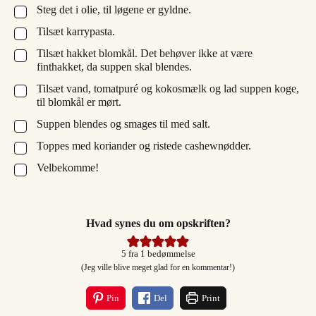
Steg det i olie, til løgene er gyldne.
▢
Tilsæt karrypasta.
▢
Tilsæt hakket blomkål. Det behøver ikke at være
▢
finthakket, da suppen skal blendes.
Tilsæt vand, tomatpuré og kokosmælk og lad suppen koge,
▢
til blomkål er mørt.
Suppen blendes og smages til med salt.
▢
Toppes med koriander og ristede cashewnødder.
▢
Velbekomme!
▢
Hvad synes du om opskriften?
5
fra 1 bedømmelse
(Jeg ville blive meget glad for en kommentar!)
Pin
Del
Print