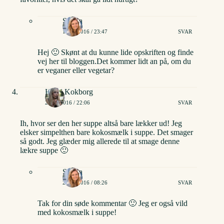
Stinna
18/01/2016 / 23:47
SVAR
Hej 🙂 Skønt at du kunne lide opskriften og finde
vej her til bloggen.Det kommer lidt an på, om du
er veganer eller vegetar?
Heidi Kokborg
20/01/2016 / 22:06
SVAR
Ih, hvor ser den her suppe altså bare lækker ud! Jeg
elsker simpelthen bare kokosmælk i suppe. Det smager
så godt. Jeg glæder mig allerede til at smage denne
lækre suppe 🙂
Stinna
21/01/2016 / 08:26
SVAR
Tak for din søde kommentar 🙂 Jeg er også vild
med kokosmælk i suppe!