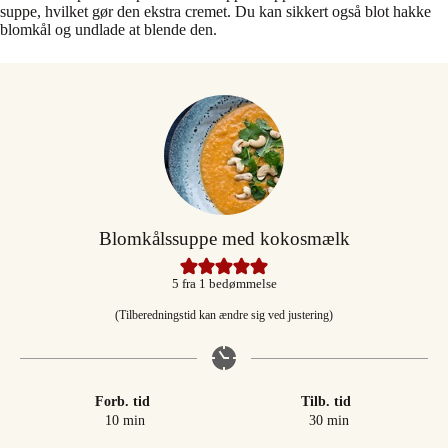
suppe, hvilket gør den ekstra cremet. Du kan sikkert også blot hakke
blomkål og undlade at blende den.
Blomkålssuppe med kokosmælk
5
fra 1 bedømmelse
(Tilberedningstid kan ændre sig ved justering)
Forb. tid
Tilb. tid
minutter
minutter
10
min
30
min