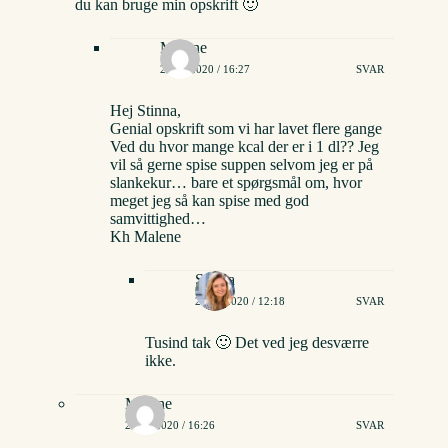
du kan bruge min opskrift 🙂
Malene
24/01/2020 / 16:27
SVAR
Hej Stinna,
Genial opskrift som vi har lavet flere gange
Ved du hvor mange kcal der er i 1 dl?? Jeg
vil så gerne spise suppen selvom jeg er på
slankekur… bare et spørgsmål om, hvor
meget jeg så kan spise med god
samvittighed…
Kh Malene
Stinna
26/01/2020 / 12:18
SVAR
Tusind tak 🙂 Det ved jeg desværre
ikke.
Malene
24/01/2020 / 16:26
SVAR