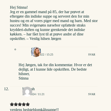
Hej Stinna!
Jeg er en gammel mand på 85, der har prøvet at
eftergøre din indiske suppe og serveret den for min
hustru og en af vores piger med mand og barn. Med stor
succes! Min svigersøns næsebor opfattede straks
krydderi-duften og kunne grenkende det indiske
køkken. – har fået lyst til at prøve andre af dine
opskrifter. – Venlig hilsen Jørgen
Stinna
16/02/2022 / 15:25
SVAR
Hej Jørgen, tak for din kommentar. Hvor er det
dejligt, at I kunne lide opskriften. De bedste
hilsner,
Stinna
Hannah
16/02/2024 / 11:21
SVAR
verdens bedsteblomkålssuppe!!