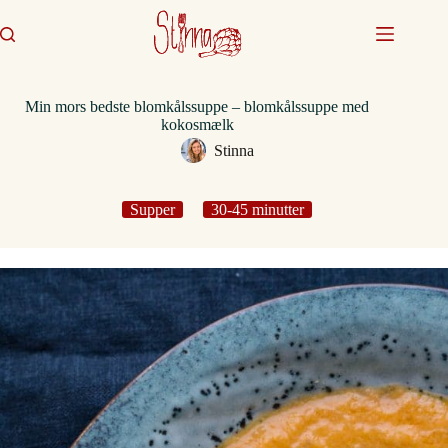
Fortsæt
til
indhold
Min mors bedste blomkålssuppe – blomkålssuppe med
kokosmælk
Stinna
Supper
30-45 minutter