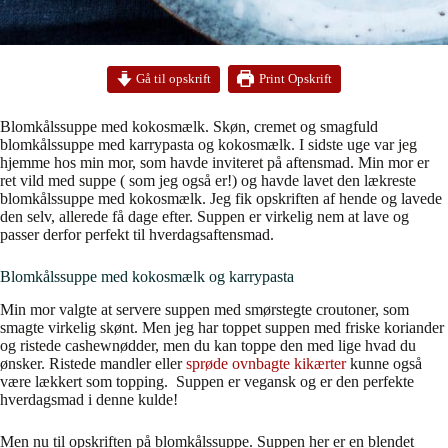
Print Opskrift
Gå til opskrift
Blomkålssuppe med kokosmælk. Skøn, cremet og smagfuld
blomkålssuppe med karrypasta og kokosmælk. I sidste uge var jeg
hjemme hos min mor, som havde inviteret på aftensmad. Min mor er
ret vild med suppe ( som jeg også er!) og havde lavet den lækreste
blomkålssuppe med kokosmælk. Jeg fik opskriften af hende og lavede
den selv, allerede få dage efter. Suppen er virkelig nem at lave og
passer derfor perfekt til hverdagsaftensmad.
Blomkålssuppe med kokosmælk og karrypasta
Min mor valgte at servere suppen med smørstegte croutoner, som
smagte virkelig skønt. Men jeg har toppet suppen med friske koriander
og ristede cashewnødder, men du kan toppe den med lige hvad du
ønsker. Ristede mandler eller
sprøde ovnbagte kikærter
kunne også
være lækkert som topping. Suppen er vegansk og er den perfekte
hverdagsmad i denne kulde!
Men nu til opskriften på blomkålssuppe. Suppen her er en blendet