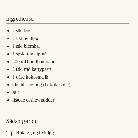
Ingredienser
2
stk.
løg
2
fed
hvidløg
1
stk.
blomkål
1
spsk.
tomatpuré
500
ml
bouillion-vand
2
tsk.
rød karrypasta
1
dåse kokosmælk
olie til stegning
(fx kokosolie)
salt
ristede cashewnødder
Sådan gør du
Hak løg og hvidløg.
▢