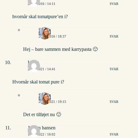
29/11/2016 / 14:11
SVAR
hvornår skal tomatpure’en i?
Stinna
29/11/2016 / 18:37
SVAR
Hej – bare sammen med karrypasta 🙂
Linda
27/10/2021 / 14:41
SVAR
Hvornår skal tomat pure i?
Stinna
27/10/2021 / 19:15
SVAR
Det er tilføjet nu 🙂
Jørgen hansen
15/02/2022 / 16:02
SVAR