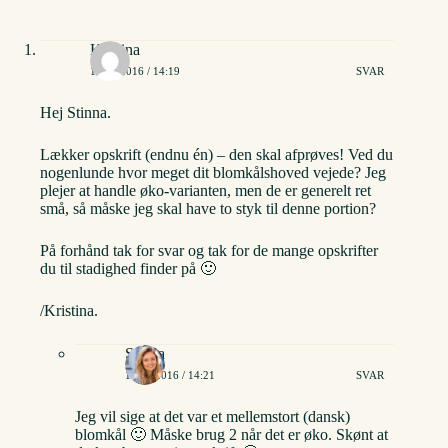
Kristina
18/01/2016 / 14:19
SVAR
Hej Stinna.
Lækker opskrift (endnu én) – den skal afprøves! Ved du
nogenlunde hvor meget dit blomkålshoved vejede? Jeg
plejer at handle øko-varianten, men de er generelt ret
små, så måske jeg skal have to styk til denne portion?
På forhånd tak for svar og tak for de mange opskrifter
du til stadighed finder på 🙂
/Kristina.
Stinna
18/01/2016 / 14:21
SVAR
Jeg vil sige at det var et mellemstort (dansk)
blomkål 🙂 Måske brug 2 når det er øko. Skønt at