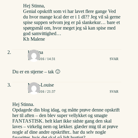
Hej Stinna,
Genial opskrift som vi har lavet flere gange Ved
du hvor mange kcal der er i 1 dl?? Jeg vil så gerne
spise suppen selvom jeg er på slankekur… bare et
spørgsmål om, hvor meget jeg så kan spise med
god samvittighed…
Kh Malene
Kristina
18/01/2016 / 14:31
SVAR
Du er en stjerne – tak 🙂
Marie-Louise
18/01/2016 / 21:37
SVAR
Hej Stinna.
Opdagede din blog idag, og måtte prøve denne opskrift
her til aften – den blev super vellykket og smagte
FANTASTISK. helt klart ikke sidste gang den skal
laves – virkelig nem og lækker. glæder mig til at prøve
nogle af dine andre opskrifter.. har du selv nogle
favoritter, hvis det skal gå lidt hurtigt?