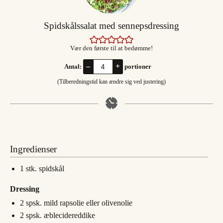
Spidskålssalat med sennepsdressing
Vær den første til at bedømme!
–
+
Antal:
portioner
(Tilberedningstid kan ændre sig ved justering)
Ingredienser
1
stk.
spidskål
Dressing
2
spsk.
mild rapsolie eller olivenolie
2
spsk.
æblecidereddike