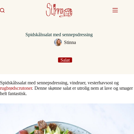
Fortsæt
til
indhold
Spidskålssalat med sennepsdressing
Stinna
Salat
Spidskålssalat med sennepsdressing, vindruer, vesterhavsost og
rugbrødscrutoner
. Denne skønne salat er utrolig nem at lave og smager
helt fantastisk.