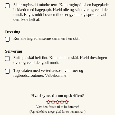
Skær rugbrød i mindre tern. Kom rugbrød på en bageplade
▢
beklædt med bagepapir. Hæld olie og salt over og vend det
rundt. Bages midt i ovnen til de er gyldne og sprøde. Lad
dem køle helt af.
Dressing
Rør alle ingredienserne sammen i en skål.
▢
Servering
Snit spidskål helt fint. Kom det i en skål. Hæld dressingen
▢
over og vend det godt rundt.
Top salaten med vesterhavsost, vindruer og
▢
rugbrødscroutoner. Velbekomme!
Hvad synes du om opskriften?
Vær den første til at bedømme!
(Jeg ville blive meget glad for en kommentar!)