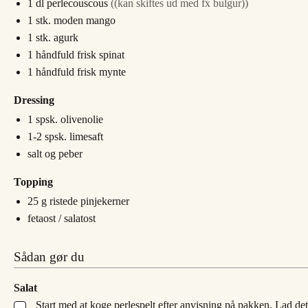
1
dl
perlecouscous
((kan skiftes ud med fx bulgur))
1
stk.
moden mango
1
stk.
agurk
1
håndfuld
frisk spinat
1
håndfuld
frisk mynte
Dressing
1
spsk.
olivenolie
1-2
spsk.
limesaft
salt og peber
Topping
25
g
ristede pinjekerner
fetaost / salatost
Sådan gør du
Salat
Start med at koge perlespelt efter anvisning på pakken. Lad det 
▢