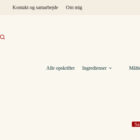
Fortsæt
Kontakt og samarbejde
Om mig
til
indhold
Alle opskrifter
Ingredienser
Målti
Sa