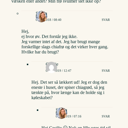
væsken eller andet? Min frø svulmer slet ikke op?
Stinna
01/03/2018 / 08:40
SVAR
Hej,
ej hvor øv. Det forstår jeg ikke.
Jeg varmer intet af det. Jeg har brugt mange
forskellige slags chiafrø og det virker hver gang.
Hvilke har du brugt?
Cecilie
06/08/2019 / 12:47
SVAR
Hej. Det ser så lækkert ud! Jeg er dog den
eneste i huset, der spiser chiagrød, så jeg
tænkte på, hvor længe kan de holde sig i
køleskabet?
Stinna
07/08/2019 / 07:16
SVAR
Hej Cecilie 🙂 Nok en lille uges tid vil