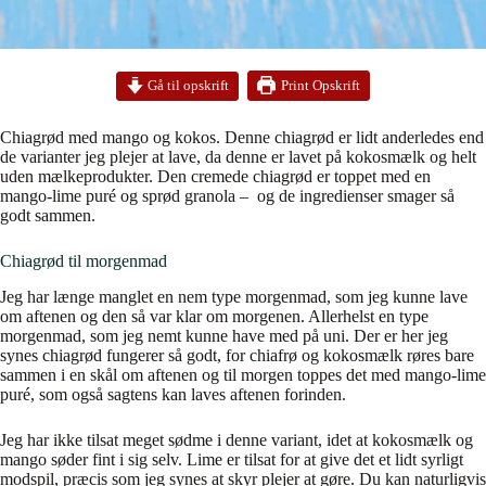
Print Opskrift
Gå til opskrift
Chiagrød med mango og kokos. Denne chiagrød er lidt anderledes end
de varianter jeg plejer at lave, da denne er lavet på kokosmælk og helt
uden mælkeprodukter. Den cremede chiagrød er toppet med en
mango-lime puré og sprød granola – og de ingredienser smager så
godt sammen.
Chiagrød til morgenmad
Jeg har længe manglet en nem type morgenmad, som jeg kunne lave
om aftenen og den så var klar om morgenen. Allerhelst en type
morgenmad, som jeg nemt kunne have med på uni. Der er her jeg
synes chiagrød fungerer så godt, for chiafrø og kokosmælk røres bare
sammen i en skål om aftenen og til morgen toppes det med mango-lime
puré, som også sagtens kan laves aftenen forinden.
Jeg har ikke tilsat meget sødme i denne variant, idet at kokosmælk og
mango søder fint i sig selv. Lime er tilsat for at give det et lidt syrligt
modspil, præcis som jeg synes at skyr plejer at gøre. Du kan naturligvis