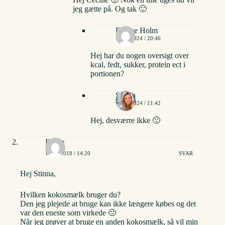
jeg gætte på. Og tak 🙂
Dorthe Holm
12/06/2024 / 20:46
Hej har du nogen oversigt over
kcal, fedt, sukker, protein ect i
portionen?
Stinna
14/06/2024 / 11:42
Hej, desværre ikke 🙂
Rikke
13/05/2018 / 14:20
SVAR
Hej Stinna,
Hvilken kokosmælk bruger du?
Den jeg plejede at bruge kan ikke længere købes og det
var den eneste som virkede 🙁
Når jeg prøver at bruge en anden kokosmælk, så vil min