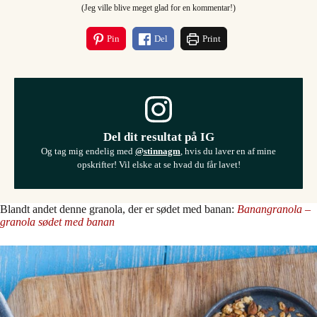
(Jeg ville blive meget glad for en kommentar!)
Pin
Del
Print
Del dit resultat på IG
Og tag mig endelig med
@stinnagm
, hvis du laver en af mine
opskrifter! Vil elske at se hvad du får lavet!
Blandt andet denne granola, der er sødet med banan:
Banangranola –
granola sødet med banan