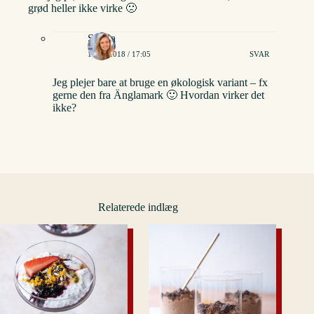
grød heller ikke virke 🙁
Stinna
13/05/2018 / 17:05
SVAR
Jeg plejer bare at bruge en økologisk variant – fx
gerne den fra Änglamark 🙂 Hvordan virker det
ikke?
Relaterede indlæg