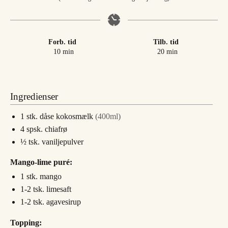
Forb. tid
Tilb. tid
minutter
minutter
10
min
20
min
Ingredienser
1
stk.
dåse kokosmælk
(400ml)
4
spsk.
chiafrø
½
tsk.
vaniljepulver
Mango-lime puré:
1
stk.
mango
1-2
tsk.
limesaft
1-2
tsk.
agavesirup
Topping: