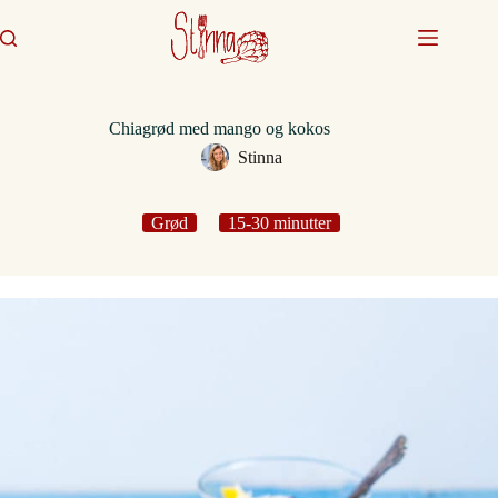
Fortsæt
til
indhold
Chiagrød med mango og kokos
Stinna
Grød
15-30 minutter