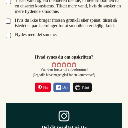
Tilsæt vand og lad blenderen blende, til hele smoothien har
▢
en ensartet konsistens. Tilsæt mere vand, hvis du ønsker en
mere flydende smoothie.
Hvis du ikke bruger frossen grønkål eller spinat, tilsæt så
▢
istedet et par isterninger for at smoothien er dejligt kold.
Nydes med det samme.
▢
Hvad synes du om opskriften?
Vær den første til at bedømme!
(Jeg ville blive meget glad for en kommentar!)
Pin
Del
Print
Del dit resultat på IG