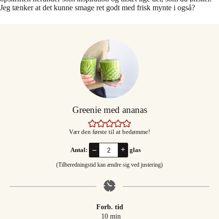
Jeg tænker at det kunne smage ret godt med frisk mynte i også?
Greenie med ananas
Vær den første til at bedømme!
–
+
Antal:
glas
(Tilberedningstid kan ændre sig ved justering)
Forb. tid
minutter
10
min