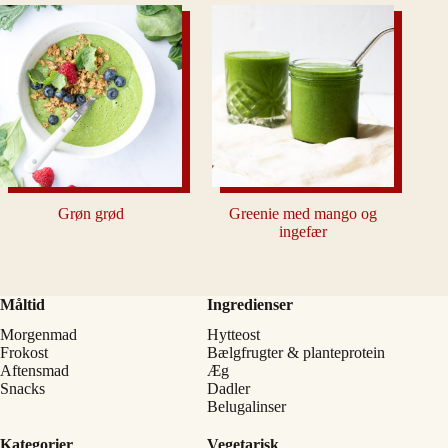
Grøn grød
Greenie med mango og
ingefær
Måltid
Ingredienser
Morgenmad
Hytteost
Frokost
Bælgfrugter & planteprotein
Aftensmad
Æg
Snacks
Dadler
Belugalinser
Kategorier
Vegetarisk