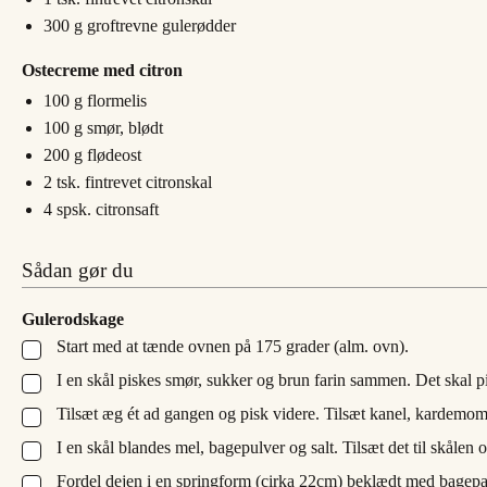
300
g
groftrevne gulerødder
Ostecreme med citron
100
g
flormelis
100
g
smør, blødt
200
g
flødeost
2
tsk.
fintrevet citronskal
4
spsk.
citronsaft
Sådan gør du
Gulerodskage
Start med at tænde ovnen på 175 grader (alm. ovn).
▢
I en skål piskes smør, sukker og brun farin sammen. Det skal pis
▢
Tilsæt æg ét ad gangen og pisk videre. Tilsæt kanel, kardemom
▢
I en skål blandes mel, bagepulver og salt. Tilsæt det til skåle
▢
Fordel dejen i en springform (cirka 22cm) beklædt med bagepa
▢