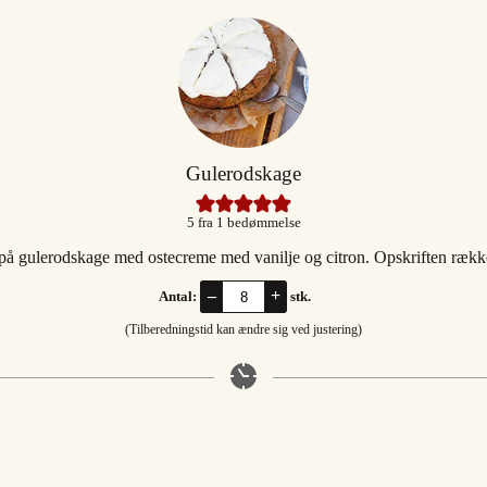
Gulerodskage
5
fra 1 bedømmelse
på gulerodskage med ostecreme med vanilje og citron. Opskriften rækker
–
+
Antal:
stk.
(Tilberedningstid kan ændre sig ved justering)