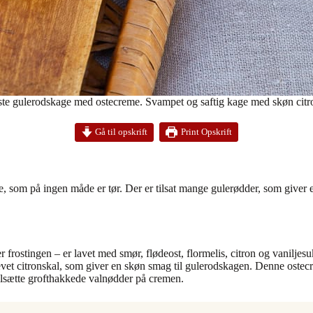
te gulerodskage med ostecreme. Svampet og saftig kage med skøn citro
Print Opskrift
Gå til opskrift
som på ingen måde er tør. Der er tilsat mange gulerødder, som giver en
rostingen – er lavet med smør, flødeost, flormelis, citron og vaniljesu
t revet citronskal, som giver en skøn smag til gulerodskagen. Denne oste
tilsætte grofthakkede valnødder på cremen.