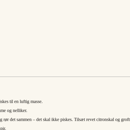
kes til en luftig masse.
me og nelliker.
n og rør det sammen – det skal ikke piskes. Tilsæt revet citronskal og g
pir.