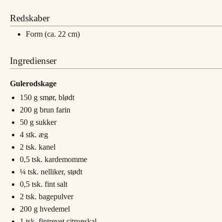
Redskaber
Form (ca. 22 cm)
Ingredienser
Gulerodskage
150
g
smør, blødt
200
g
brun farin
50
g
sukker
4
stk.
æg
2
tsk.
kanel
0,5
tsk.
kardemomme
¼
tsk.
nelliker, stødt
0,5
tsk.
fint salt
2
tsk.
bagepulver
200
g
hvedemel
1
tsk.
fintrevet citronskal