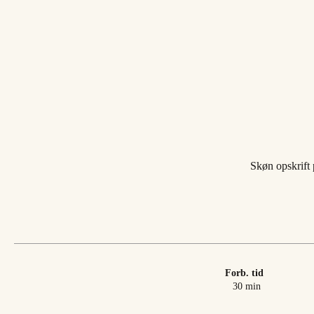
Skøn opskrift 
Forb. tid
minutter
30
min