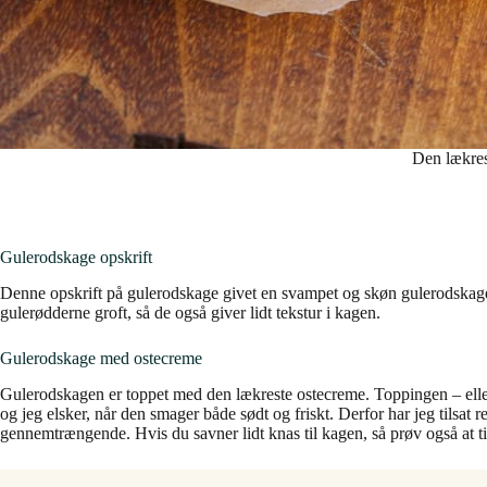
Den lækres
Gulerodskage opskrift
Denne opskrift på gulerodskage givet en svampet og skøn gulerodskage, 
gulerødderne groft, så de også giver lidt tekstur i kagen.
Gulerodskage med ostecreme
Gulerodskagen er toppet med den lækreste ostecreme. Toppingen – eller f
og jeg elsker, når den smager både sødt og friskt. Derfor har jeg tilsa
gennemtrængende. Hvis du savner lidt knas til kagen, så prøv også at 