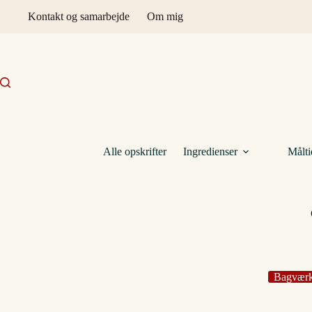
Fortsæt
Kontakt og samarbejde
Om mig
til
indhold
Alle opskrifter
Ingredienser
Målti
Bagvær