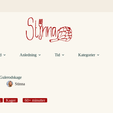
d
Anledning
Tid
Kategorier
Gulerodskage
Stinna
k
Kager
60+ minutter