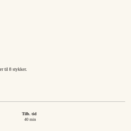
 til 8 stykker.
Tilb. tid
minutter
40
min