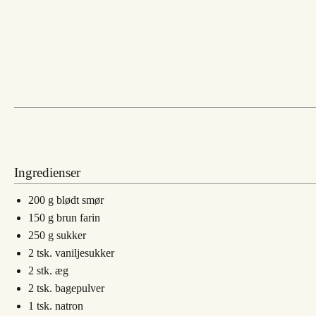
Ingredienser
200
g
blødt smør
150
g
brun farin
250
g
sukker
2
tsk.
vaniljesukker
2
stk.
æg
2
tsk.
bagepulver
1
tsk.
natron