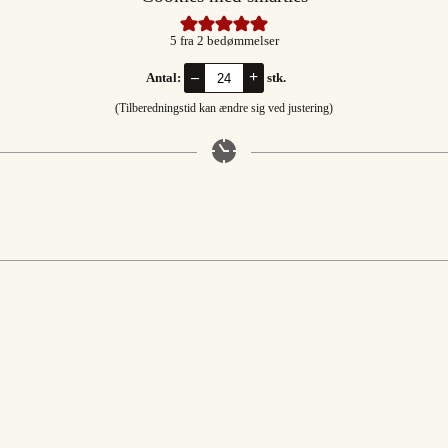
5
fra
2
bedømmelser
–
+
Antal:
stk.
(Tilberedningstid kan ændre sig ved justering)