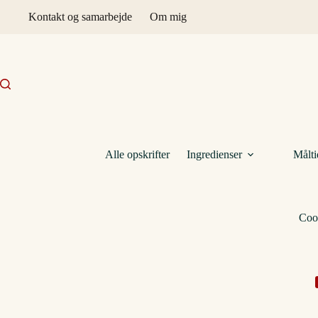
Fortsæt
Kontakt og samarbejde
Om mig
til
indhold
Alle opskrifter
Ingredienser
Målti
Coo