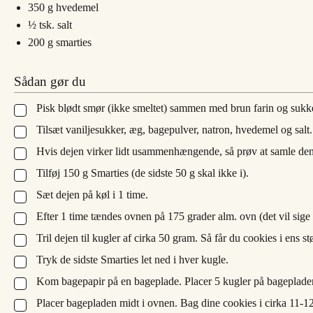
350
g
hvedemel
½
tsk.
salt
200
g
smarties
Sådan gør du
Pisk blødt smør (ikke smeltet) sammen med brun farin og sukk
▢
Tilsæt vaniljesukker, æg, bagepulver, natron, hvedemel og salt.
▢
Hvis dejen virker lidt usammenhængende, så prøv at samle den
▢
Tilføj 150 g Smarties (de sidste 50 g skal ikke i).
▢
Sæt dejen på køl i 1 time.
▢
Efter 1 time tændes ovnen på 175 grader alm. ovn (det vil sig
▢
Tril dejen til kugler af cirka 50 gram. Så får du cookies i ens 
▢
Tryk de sidste Smarties let ned i hver kugle.
▢
Kom bagepapir på en bageplade. Placer 5 kugler på bageplade
▢
Placer bagepladen midt i ovnen. Bag dine cookies i cirka 11-12 
▢