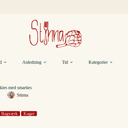
d
Anledning
Tid
Kategorier
kies med smarties
Stinna
Bagværk
Kager