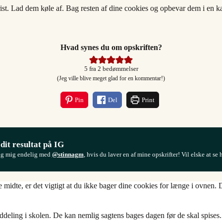
t. Lad dem køle af. Bag resten af dine cookies og opbevar dem i en kag
Hvad synes du om opskriften?
5
fra
2
bedømmelser
(Jeg ville blive meget glad for en kommentar!)
Pin
Del
Print
 dit resultat på IG
ag mig endelig med
@stinnagm
, hvis du laver en af mine opskrifter! Vil elske at se 
e midte, er det vigtigt at du ikke bager dine cookies for længe i ovnen.
ddeling i skolen. De kan nemlig sagtens bages dagen før de skal spises.