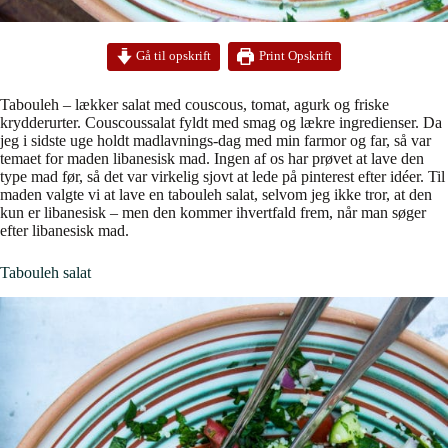
Print Opskrift
Gå til opskrift
Tabouleh – lækker salat med couscous, tomat, agurk og friske
krydderurter. Couscoussalat fyldt med smag og lækre ingredienser. Da
jeg i sidste uge holdt madlavnings-dag med min farmor og far, så var
temaet for maden libanesisk mad. Ingen af os har prøvet at lave den
type mad før, så det var virkelig sjovt at lede på pinterest efter idéer. Til
maden valgte vi at lave en tabouleh salat, selvom jeg ikke tror, at den
kun er libanesisk – men den kommer ihvertfald frem, når man søger
efter libanesisk mad.
Tabouleh salat