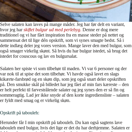
Selve salaten kan laves på mange måder. Jeg har før delt en variant,
hvor jeg har
skiftet bulgur ud med perlebyg
.
Denne er dog mere
traditionel og vi har fået inspiration fra en masse steder på nettet og
sammensat det til lige dén opskrift, som vi synes smagte bedst. Så i
dette indlæg deler jeg vores version. Mange laver den med bulgur, som
også smager virkelig skønt. Så hvis du har bulgur istedet, så brug det
istedet for couscous og lav en bulgursalat.
Salaten her spiste vi som tilbehør til maden. Vi var 6 personer og der
var nok til at spise det som tilbehør. Vi havde også lavet en slags
kikærte-farsbrød og en skøn dip, som jeg også snart deler opskriften
på. Den smukke skål på billedet har jeg fået af min fars kæreste – den
er helt perfekt til farvestrålende salater og jeg synes den er så fin og
sommeragtig. Lad jer ikke snyde af den korte ingrediensliste – salaten
er fyldt med smag og er virkelig skøn.
Opskrift på tabouleh:
Herunder får I min opskrift på tabouleh. Du kan også sagtens lave
tabouleh med bulgur, hvis det lige er det du har derhjemme. Salaten er