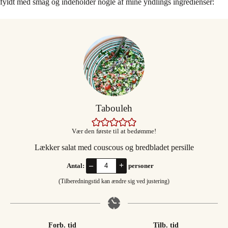
fyldt med smag og indeholder nogle af mine yndlings ingredienser:
Tabouleh
Vær den første til at bedømme!
Lækker salat med couscous og bredbladet persille
–
+
Antal:
personer
(Tilberedningstid kan ændre sig ved justering)
Forb. tid
Tilb. tid