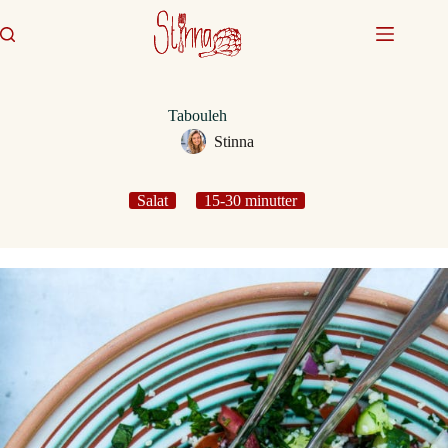
Fortsæt
til
indhold
Tabouleh
Stinna
Salat
15-30 minutter