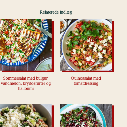
Relaterede indlæg
Sommersalat med bulgur,
Quinoasalat med
vandmelon, krydderurter og
tomatdressing
halloumi