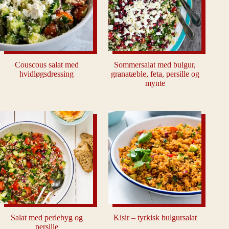
Couscous salat med
Sommersalat med bulgur,
hvidløgsdressing
granatæble, feta, persille og
mynte
Salat med perlebyg og
Kisir – tyrkisk bulgursalat
persille