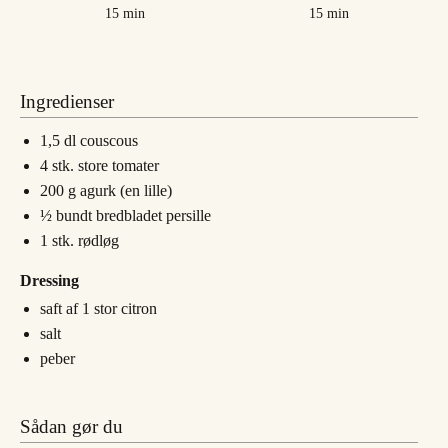
minutter
minutter
15
min
15
min
Ingredienser
1,5
dl
couscous
4
stk.
store tomater
200
g
agurk (en lille)
½
bundt
bredbladet persille
1
stk.
rødløg
Dressing
saft af 1 stor citron
salt
peber
Sådan gør du