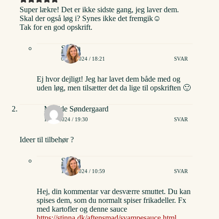
Super lækre! Det er ikke sidste gang, jeg laver dem.
Skal der også løg i? Synes ikke det fremgik☺️
Tak for en god opskrift.
Stinna
07/08/2024 / 18:21
SVAR
Ej hvor dejligt! Jeg har lavet dem både med og
uden løg, men tilsætter det da lige til opskriften 🙂
Matilde Søndergaard
10/08/2024 / 19:30
SVAR
Ideer til tilbehør ?
Stinna
11/09/2024 / 10:59
SVAR
Hej, din kommentar var desværre smuttet. Du kan
spises dem, som du normalt spiser frikadeller. Fx
med kartofler og denne sauce
https://stinna.dk/aftensmad/svampesauce.html
.