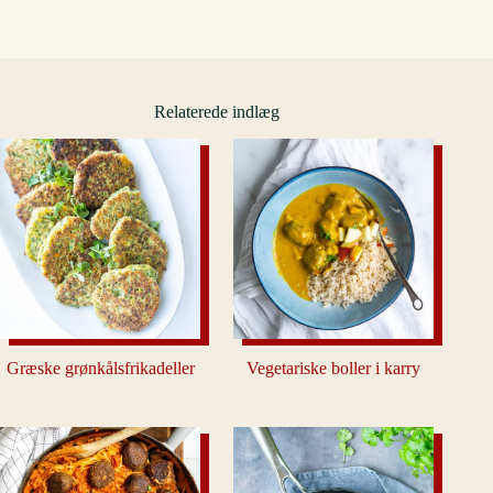
Relaterede indlæg
Græske grønkålsfrikadeller
Vegetariske boller i karry