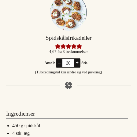
Spidskålsfrikadeller
4,67
fra
3
bedømmelser
–
+
Antal:
Stk.
(Tilberedningstid kan ændre sig ved justering)
Ingredienser
450
g
spidskål
4
stk.
æg