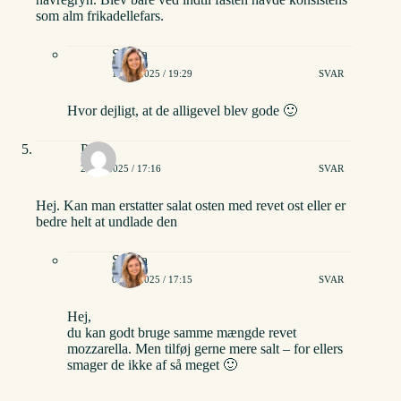
som alm frikadellefars.
Stinna
14/01/2025 / 19:29
SVAR
Hvor dejligt, at de alligevel blev gode 🙂
Pia
29/04/2025 / 17:16
SVAR
Hej. Kan man erstatter salat osten med revet ost eller er
bedre helt at undlade den
Stinna
03/05/2025 / 17:15
SVAR
Hej,
du kan godt bruge samme mængde revet
mozzarella. Men tilføj gerne mere salt – for ellers
smager de ikke af så meget 🙂