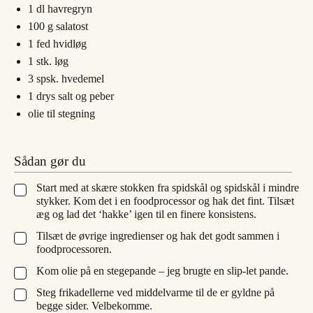
1
dl
havregryn
100
g
salatost
1
fed
hvidløg
1
stk.
løg
3
spsk.
hvedemel
1
drys
salt og peber
olie til stegning
Sådan gør du
Start med at skære stokken fra spidskål og spidskål i mindre
▢
stykker. Kom det i en foodprocessor og hak det fint. Tilsæt
æg og lad det ‘hakke’ igen til en finere konsistens.
Tilsæt de øvrige ingredienser og hak det godt sammen i
▢
foodprocessoren.
Kom olie på en stegepande – jeg brugte en slip-let pande.
▢
Steg frikadellerne ved middelvarme til de er gyldne på
▢
begge sider. Velbekomme.