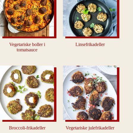
Vegetariske boller i
Linsefrikadeller
tomatsauce
Broccoli-frikadeller
Vegetariske julefrikadeller