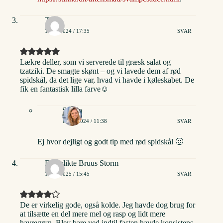
Tina
18/08/2024 / 17:35
SVAR
Lækre deller, som vi serverede til græsk salat og
tzatziki. De smagte skønt – og vi lavede dem af rød
spidskål, da det lige var, hvad vi havde i køleskabet. De
fik en fantastisk lilla farve☺️
Stinna
19/08/2024 / 11:38
SVAR
Ej hvor dejligt og godt tip med rød spidskål 🙂
Benedikte Bruus Storm
12/01/2025 / 15:45
SVAR
De er virkelig gode, også kolde. Jeg havde dog brug for
at tilsætte en del mere mel og rasp og lidt mere
havregryn. Blev bare ved indtil fasten havde konsistens