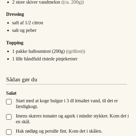
2
store skiver
vandmelon
((ca. 200g))
Dressing
saft af 1/2 citron
salt og peber
Topping
1
pakke
halloumiost (200g)
((grillost))
1
lille håndfuld
ristede pinjekerner
Sådan gør du
Salat
Start med at koge bulgur i 3 dl letsaltet vand, til det er
▢
færdigkogt.
Imens skæres tomater og agurk i mindre stykker. Kom det i
▢
en skål.
Hak rødløg og persille fint. Kom det i skålen.
▢