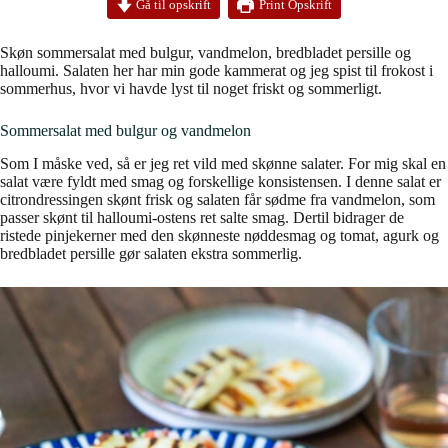
Print Opskrift
Gå til opskrift
Skøn sommersalat med bulgur, vandmelon, bredbladet persille og
halloumi. Salaten her har min gode kammerat og jeg spist til frokost i
sommerhus, hvor vi havde lyst til noget friskt og sommerligt.
Sommersalat med bulgur og vandmelon
Som I måske ved, så er jeg ret vild med skønne salater. For mig skal en
salat være fyldt med smag og forskellige konsistensen. I denne salat er
citrondressingen skønt frisk og salaten får sødme fra vandmelon, som
passer skønt til halloumi-ostens ret salte smag. Dertil bidrager de
ristede pinjekerner med den skønneste nøddesmag og tomat, agurk og
bredbladet persille gør salaten ekstra sommerlig.