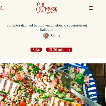
Fortsæt
til
indhold
Sommersalat med bulgur, vandmelon, krydderurter og
halloumi
Stinna
Salat
15-30 minutter