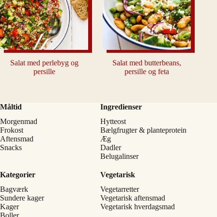
Salat med perlebyg og
Salat med butterbeans,
persille
persille og feta
Måltid
Ingredienser
Morgenmad
Hytteost
Frokost
Bælgfrugter & planteprotein
Aftensmad
Æg
Snacks
Dadler
Belugalinser
Kategorier
Vegetarisk
Bagværk
Vegetarretter
Sundere kager
Vegetarisk aftensmad
Kager
Vegetarisk hverdagsmad
Boller