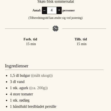
Skøn frisk sommersalat
–
+
Antal:
personer
(Tilberedningstid kan ændre sig ved justering)
Forb. tid
Tilb. tid
minutter
minutter
15
min
15
min
Ingredienser
1,5
dl
bulgur
((målt ukogt))
3
dl
vand
1
stk.
agurk
((ca. 200g))
4
store
tomater
1
stk.
rødløg
1
håndfuld
bredbladet persille