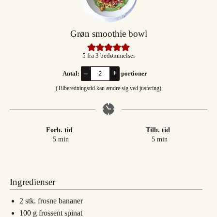
Grøn smoothie bowl
5
fra
3
bedømmelser
–
+
Antal:
portioner
(Tilberedningstid kan ændre sig ved justering)
Forb. tid
Tilb. tid
minutter
minutter
5
min
5
min
Ingredienser
2
stk.
frosne bananer
100
g
frossent spinat