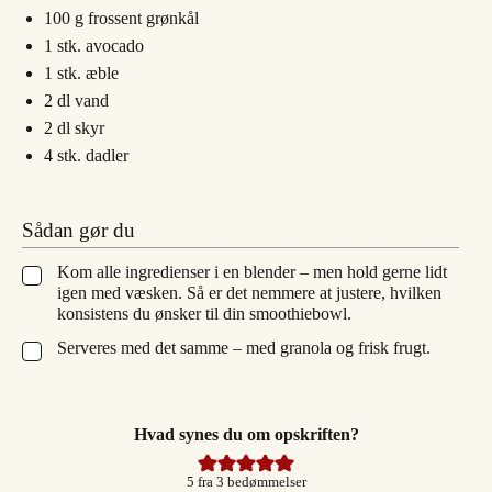
100
g
frossent grønkål
1
stk.
avocado
1
stk.
æble
2
dl
vand
2
dl
skyr
4
stk.
dadler
Sådan gør du
Kom alle ingredienser i en blender – men hold gerne lidt
▢
igen med væsken. Så er det nemmere at justere, hvilken
konsistens du ønsker til din smoothiebowl.
Serveres med det samme – med granola og frisk frugt.
▢
Hvad synes du om opskriften?
5
fra
3
bedømmelser