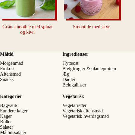
Grøn smoothie med spinat
Smoothie med skyr
og kiwi
Måltid
Ingredienser
Morgenmad
Hytteost
Frokost
Bælgfrugter & planteprotein
Aftensmad
Æg
Snacks
Dadler
Belugalinser
Kategorier
Vegetarisk
Bagværk
Vegetarretter
Sundere kager
Vegetarisk aftensmad
Kager
Vegetarisk hverdagsmad
Boller
Salater
Måltidssalater