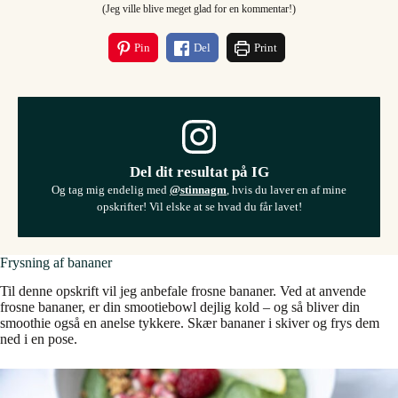
(Jeg ville blive meget glad for en kommentar!)
Pin
Del
Print
Del dit resultat på IG
Og tag mig endelig med
@stinnagm
, hvis du laver en af mine
opskrifter! Vil elske at se hvad du får lavet!
Frysning af bananer
Til denne opskrift vil jeg anbefale frosne bananer. Ved at anvende
frosne bananer, er din smootiebowl dejlig kold – og så bliver din
smoothie også en anelse tykkere. Skær bananer i skiver og frys dem
ned i en pose.