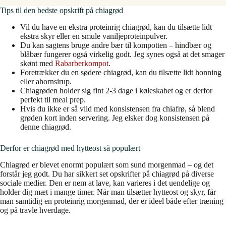
Tips til den bedste opskrift på chiagrød
Vil du have en ekstra proteinrig chiagrød, kan du tilsætte lidt
ekstra skyr eller en smule vaniljeproteinpulver.
Du kan sagtens bruge andre bær til kompotten – hindbær og
blåbær fungerer også virkelig godt. Jeg synes også at det smager
skønt med
Rabarberkompot
.
Foretrækker du en sødere chiagrød, kan du tilsætte lidt honning
eller ahornsirup.
Chiagrøden holder sig fint 2-3 dage i køleskabet og er derfor
perfekt til meal prep.
Hvis du ikke er så vild med konsistensen fra chiafrø, så blend
grøden kort inden servering. Jeg elsker dog konsistensen på
denne chiagrød.
Derfor er chiagrød med hytteost så populært
Chiagrød er blevet enormt populært som sund morgenmad – og det
forstår jeg godt. Du har sikkert set opskrifter på chiagrød på diverse
sociale medier. Den er nem at lave, kan varieres i det uendelige og
holder dig mæt i mange timer. Når man tilsætter hytteost og skyr, får
man samtidig en proteinrig morgenmad, der er ideel både efter træning
og på travle hverdage.