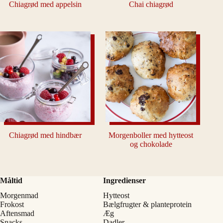
Chiagrød med appelsin
Chai chiagrød
Chiagrød med hindbær
Morgenboller med hytteost
og chokolade
Måltid
Ingredienser
Morgenmad
Hytteost
Frokost
Bælgfrugter & planteprotein
Aftensmad
Æg
Snacks
Dadler