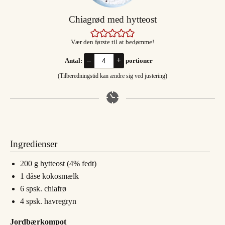
Chiagrød med hytteost
Vær den første til at bedømme!
–
+
Antal:
portioner
(Tilberedningstid kan ændre sig ved justering)
Ingredienser
200
g
hytteost (4% fedt)
1
dåse
kokosmælk
6
spsk.
chiafrø
4
spsk.
havregryn
Jordbærkompot