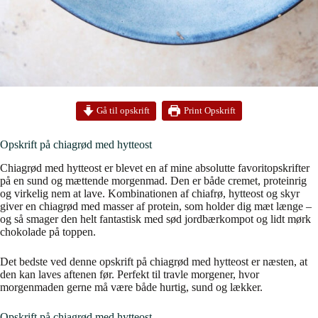
Print Opskrift
Gå til opskrift
Opskrift på chiagrød med hytteost
Chiagrød med hytteost er blevet en af mine absolutte favoritopskrifter
på en sund og mættende morgenmad. Den er både cremet, proteinrig
og virkelig nem at lave. Kombinationen af chiafrø, hytteost og skyr
giver en chiagrød med masser af protein, som holder dig mæt længe –
og så smager den helt fantastisk med sød jordbærkompot og lidt mørk
chokolade på toppen.
Det bedste ved denne opskrift på chiagrød med hytteost er næsten, at
den kan laves aftenen før. Perfekt til travle morgener, hvor
morgenmaden gerne må være både hurtig, sund og lækker.
Opskrift på chiagrød med hytteost