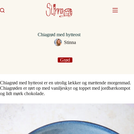
Fortsæt
til
indhold
Chiagrød med hytteost
Stinna
Grød
Chiagrød med hytteost er en utrolig lækker og mættende morgenmad.
Chiagrøden er rørt op med vaniljeskyr og toppet med jordbærkompot
og lidt mørk chokolade.