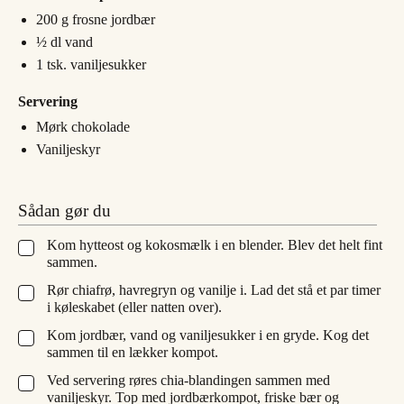
200
g
frosne jordbær
½
dl
vand
1
tsk.
vaniljesukker
Servering
Mørk chokolade
Vaniljeskyr
Sådan gør du
Kom hytteost og kokosmælk i en blender. Blev det helt fint
▢
sammen.
Rør chiafrø, havregryn og vanilje i. Lad det stå et par timer
▢
i køleskabet (eller natten over).
Kom jordbær, vand og vaniljesukker i en gryde. Kog det
▢
sammen til en lækker kompot.
Ved servering røres chia-blandingen sammen med
▢
vaniljeskyr. Top med jordbærkompot, friske bær og