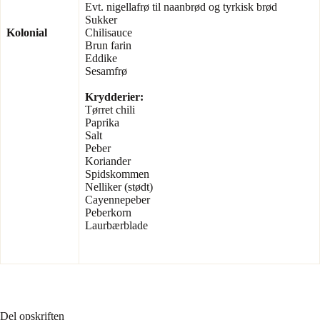
Evt. nigellafrø til naanbrød og tyrkisk brød
Sukker
Kolonial
Chilisauce
Brun farin
Eddike
Sesamfrø
Krydderier:
Tørret chili
Paprika
Salt
Peber
Koriander
Spidskommen
Nelliker (stødt)
Cayennepeber
Peberkorn
Laurbærblade
Del opskriften