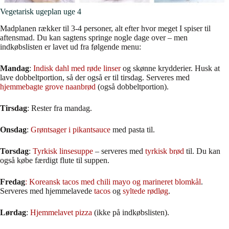
Vegetarisk ugeplan uge 4
Madplanen rækker til 3-4 personer, alt efter hvor meget I spiser til
aftensmad. Du kan sagtens springe nogle dage over – men
indkøbslisten er lavet ud fra følgende menu:
Mandag
:
Indisk dahl med røde linser
og skønne krydderier. Husk at
lave dobbeltportion, så der også er til tirsdag. Serveres med
hjemmebagte grove naanbrød
(også dobbeltportion).
Tirsdag
: Rester fra mandag.
Onsdag
:
Grøntsager i pikantsauce
med pasta til.
Torsdag
:
Tyrkisk linsesuppe
– serveres med
tyrkisk brød
til. Du kan
også købe færdigt flute til suppen.
Fredag
:
Koreansk tacos med chili mayo og marineret blomkål
.
Serveres med hjemmelavede
tacos
og
syltede rødløg
.
Lørdag
:
Hjemmelavet pizza
(ikke på indkøbslisten).