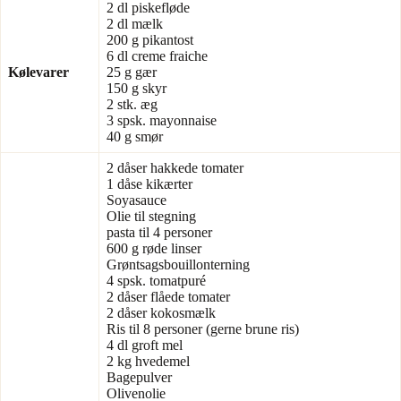
2 dl piskefløde
2 dl mælk
200 g pikantost
6 dl creme fraiche
Kølevarer
25 g gær
150 g skyr
2 stk. æg
3 spsk. mayonnaise
40 g smør
2 dåser hakkede tomater
1 dåse kikærter
Soyasauce
Olie til stegning
pasta til 4 personer
600 g røde linser
Grøntsagsbouillonterning
4 spsk. tomatpuré
2 dåser flåede tomater
2 dåser kokosmælk
Ris til 8 personer (gerne brune ris)
4 dl groft mel
2 kg hvedemel
Bagepulver
Olivenolie