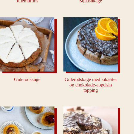
Julemuffins
Squashkage
Gulerodskage
Gulerodskage med kikærter
og chokolade-appelsin
topping