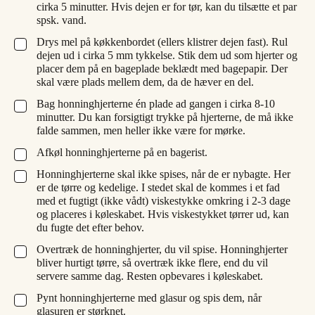
cirka 5 minutter. Hvis dejen er for tør, kan du tilsætte et par
spsk. vand.
Drys mel på køkkenbordet (ellers klistrer dejen fast). Rul
▢
dejen ud i cirka 5 mm tykkelse. Stik dem ud som hjerter og
placer dem på en bageplade beklædt med bagepapir. Der
skal være plads mellem dem, da de hæver en del.
Bag honninghjerterne én plade ad gangen i cirka 8-10
▢
minutter. Du kan forsigtigt trykke på hjerterne, de må ikke
falde sammen, men heller ikke være for mørke.
Afkøl honninghjerterne på en bagerist.
▢
Honninghjerterne skal ikke spises, når de er nybagte. Her
▢
er de tørre og kedelige. I stedet skal de kommes i et fad
med et fugtigt (ikke vådt) viskestykke omkring i 2-3 dage
og placeres i køleskabet. Hvis viskestykket tørrer ud, kan
du fugte det efter behov.
Overtræk de honninghjerter, du vil spise. Honninghjerter
▢
bliver hurtigt tørre, så overtræk ikke flere, end du vil
servere samme dag. Resten opbevares i køleskabet.
Pynt honninghjerterne med glasur og spis dem, når
▢
glasuren er størknet.