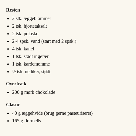
Resten
2
stk.
æggeblommer
2
tsk.
hjortetaksalt
2
tsk.
potaske
2-4
spsk.
vand (start med 2 spsk.)
4
tsk.
kanel
1
tsk.
stødt ingefær
1
tsk.
kardemomme
½
tsk.
nelliker, stødt
Overtræk
200
g
mørk chokolade
Glasur
40
g
æggehvide (brug gerne pasteuriseret)
165
g
flormelis