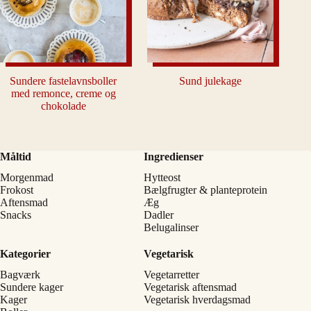
Sundere fastelavnsboller
Sund julekage
med remonce, creme og
chokolade
Måltid
Ingredienser
Morgenmad
Hytteost
Frokost
Bælgfrugter & planteprotein
Aftensmad
Æg
Snacks
Dadler
Belugalinser
Kategorier
Vegetarisk
Bagværk
Vegetarretter
Sundere kager
Vegetarisk aftensmad
Kager
Vegetarisk hverdagsmad