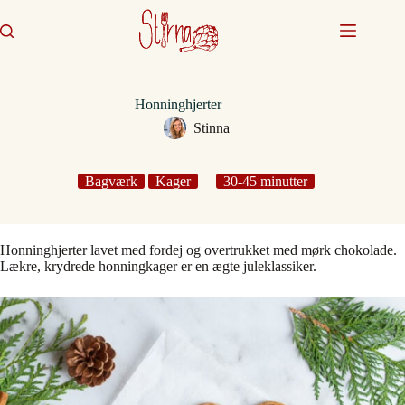
Fortsæt
til
indhold
Honninghjerter
Stinna
Bagværk
Kager
30-45 minutter
Honninghjerter lavet med fordej og overtrukket med mørk chokolade.
Lækre, krydrede honningkager er en ægte juleklassiker.