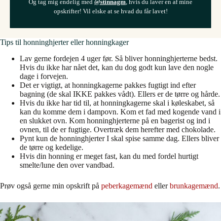
Og tag mig endelig med
@stinnagm
, hvis du laver en af mine
opskrifter! Vil elske at se hvad du får lavet!
Tips til honninghjerter eller honningkager
Lav gerne fordejen 4 uger før. Så bliver honninghjerterne bedst.
Hvis du ikke har nået det, kan du dog godt kun lave den nogle
dage i forvejen.
Det er vigtigt, at honningkagerne pakkes fugtigt ind efter
bagning (de skal IKKE pakkes vådt). Ellers er de tørre og hårde.
Hvis du ikke har tid til, at honningkagerne skal i køleskabet, så
kan du komme dem i dampovn. Kom et fad med kogende vand i
en slukket ovn. Kom honninghjerterne på en bagerist og ind i
ovnen, til de er fugtige. Overtræk dem herefter med chokolade.
Pynt kun de honninghjerter I skal spise samme dag. Ellers bliver
de tørre og kedelige.
Hvis din honning er meget fast, kan du med fordel hurtigt
smelte/lune den over vandbad.
Prøv også gerne min opskrift på
peberkagemænd
eller
brunkagemænd
.