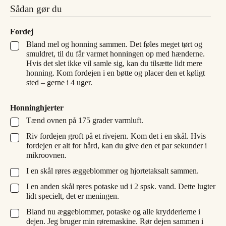
Sådan gør du
Fordej
Bland mel og honning sammen. Det føles meget tørt og
▢
smuldret, til du får varmet honningen op med hænderne.
Hvis det slet ikke vil samle sig, kan du tilsætte lidt mere
honning. Kom fordejen i en bøtte og placer den et køligt
sted – gerne i 4 uger.
Honninghjerter
Tænd ovnen på 175 grader varmluft.
▢
Riv fordejen groft på et rivejern. Kom det i en skål. Hvis
▢
fordejen er alt for hård, kan du give den et par sekunder i
mikroovnen.
I en skål røres æggeblommer og hjortetaksalt sammen.
▢
I en anden skål røres potaske ud i 2 spsk. vand. Dette lugter
▢
lidt specielt, det er meningen.
Bland nu æggeblommer, potaske og alle krydderierne i
▢
dejen. Jeg bruger min røremaskine. Rør dejen sammen i