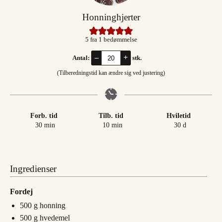
Honninghjerter
5
fra 1 bedømmelse
–
+
Antal:
stk.
(Tilberedningstid kan ændre sig ved justering)
Forb. tid
Tilb. tid
Hviletid
minutter
minutter
dage
30
min
10
min
30
d
Ingredienser
Fordej
500
g
honning
500
g
hvedemel