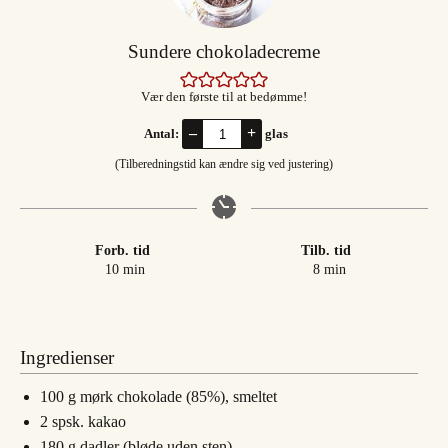
Sundere chokoladecreme
Vær den første til at bedømme!
–
+
Antal:
glas
(Tilberedningstid kan ændre sig ved justering)
Forb. tid
Tilb. tid
minutter
minutter
10
min
8
min
Ingredienser
100
g
mørk chokolade (85%), smeltet
2
spsk.
kakao
180
g
dadler (bløde uden sten)