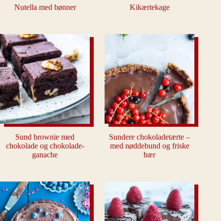
Nutella med bønner
Kikærtekage
Sund brownie med
Sundere chokoladetærte –
chokolade og chokolade-
med nøddebund og friske
ganache
bær