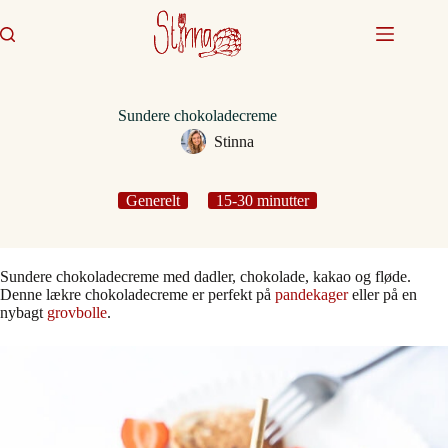
Fortsæt
til
indhold
Sundere chokoladecreme
Stinna
Generelt
15-30 minutter
Sundere chokoladecreme med dadler, chokolade, kakao og fløde.
Denne lækre chokoladecreme er perfekt på
pandekager
eller på en
nybagt
grovbolle
.