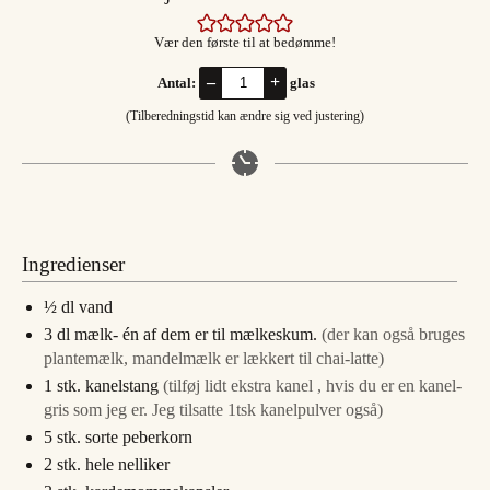
Vær den første til at bedømme!
–
+
Antal:
glas
(Tilberedningstid kan ændre sig ved justering)
Ingredienser
½
dl
vand
3
dl
mælk- én af dem er til mælkeskum.
(der kan også bruges
plantemælk, mandelmælk er lækkert til chai-latte)
1
stk.
kanelstang
(tilføj lidt ekstra kanel , hvis du er en kanel-
gris som jeg er. Jeg tilsatte 1tsk kanelpulver også)
5
stk.
sorte peberkorn
2
stk.
hele nelliker