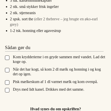
3
stk.
kardemommekapsler
2
stk.
små stykker frisk ingefær
2
stk.
stjerneanis
2
spsk.
sort the
(eller 2 thebreve – jeg brugte en øko-earl
grey)
1-2
tsk.
honning eller agavesirup
Sådan gør du
Kom krydderierne i en gryde sammen med vandet. Lad det
▢
koge op.
Når det har kogt, så kom 2 dl mælk og honning i og kog
▢
det op igen.
Pisk mælkeskum af 1 dl varmet mælk og kom ovenpå.
▢
Drys med lidt kanel. Drikkes med det samme.
▢
Hvad synes du om opskriften?