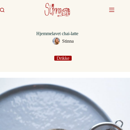
Fortsæt
til
indhold
Hjemmelavet chai-latte
Stinna
Drikke