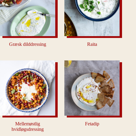
Græsk dilddressing
Raita
Mellemøstlig
Fetadip
hvidløgsdressing