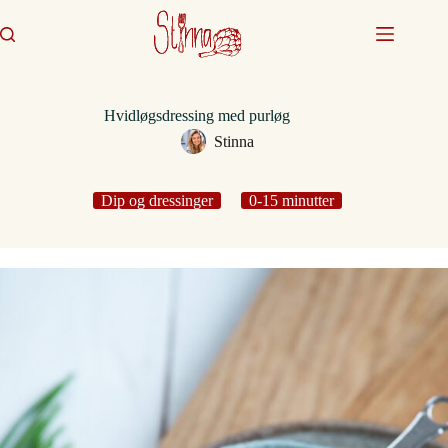
Fortsæt
til
indhold
Hvidløgsdressing med purløg
Stinna
Dip og dressinger
0-15 minutter