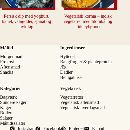
Persisk dip med yoghurt,
Vegetarisk korma – indisk
kanel, valnødder, spinat og
vegetarret med blomkål og
hvidløg
kidneybønner
Måltid
Ingredienser
Morgenmad
Hytteost
Frokost
Bælgfrugter & planteprotein
Aftensmad
Æg
Snacks
Dadler
Belugalinser
Kategorier
Vegetarisk
Bagværk
Vegetarretter
Sundere kager
Vegetarisk aftensmad
Kager
Vegetarisk hverdagsmad
Boller
Salater
Måltidssalater
Instagram
Facebook
Pinterest
E-mail