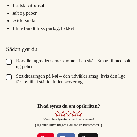
1-2
tsk.
citronsaft
salt og peber
½
tsk.
sukker
1
lille bundt
frisk purløg, hakket
Sådan gør du
Rør alle ingredienserne sammen i en skål. Smag til med salt
▢
og peber.
Sæt dressingen på køl – den udvikler smag, hvis den lige
▢
får lov til at stå lidt inden servering.
Hvad synes du om opskriften?
Vær den første til at bedømme!
(Jeg ville blive meget glad for en kommentar!)