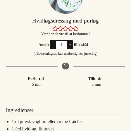
Hvidløgsdressing med purløg
Vær den første til at bedømme!
–
+
Antal:
lille skål
(Tilberedningstid kan ændre sig ved justering)
Forb. tid
Tilb. tid
minutter
minutter
5
min
5
min
Ingredienser
1
dl
græsk yoghurt eller creme fraiche
1
fed
hvidløg, fintrevet