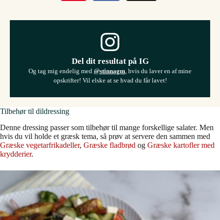
Del dit resultat på IG
Og tag mig endelig med
@stinnagm
, hvis du laver en af mine
opskrifter! Vil elske at se hvad du får lavet!
Tilbehør til dildressing
Denne dressing passer som tilbehør til mange forskellige salater. Men
hvis du vil holde et græsk tema, så prøv at servere den sammen med
Græske vegetarfrikadeller
,
Græske fladbrød
og
Græske kartofler med
krydderier
.