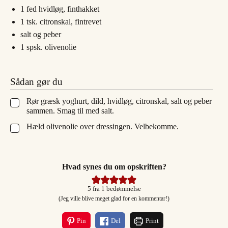
1
fed
hvidløg, finthakket
1
tsk.
citronskal, fintrevet
salt og peber
1
spsk.
olivenolie
Sådan gør du
Rør græsk yoghurt, dild, hvidløg, citronskal, salt og peber
▢
sammen. Smag til med salt.
Hæld olivenolie over dressingen. Velbekomme.
▢
Hvad synes du om opskriften?
5
fra 1 bedømmelse
(Jeg ville blive meget glad for en kommentar!)
Pin
Del
Print