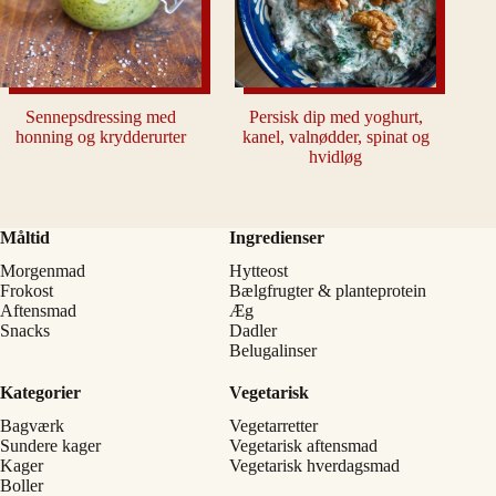
Sennepsdressing med
Persisk dip med yoghurt,
honning og krydderurter
kanel, valnødder, spinat og
hvidløg
Måltid
Ingredienser
Morgenmad
Hytteost
Frokost
Bælgfrugter & planteprotein
Aftensmad
Æg
Snacks
Dadler
Belugalinser
Kategorier
Vegetarisk
Bagværk
Vegetarretter
Sundere kager
Vegetarisk aftensmad
Kager
Vegetarisk hverdagsmad
Boller