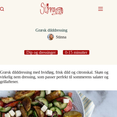
Fortsæt
til
indhold
Græsk dilddressing
Stinna
Dip og dressinger
0-15 minutter
Græsk dilddressing med hvidløg, frisk dild og citronskal. Skøn og
virkelig nem dressing, som passer perfekt til sommerens salater og
grillaftener.