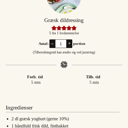
Græsk dildressing
5
fra 1 bedømmelse
–
+
Antal:
portion
(Tilberedningstid kan ændre sig ved justering)
Forb. tid
Tilb. tid
minutter
minutter
5
min
5
min
Ingredienser
2
dl
græsk yoghurt (gerne 10%)
1
håndfuld
frisk dild, finthakket