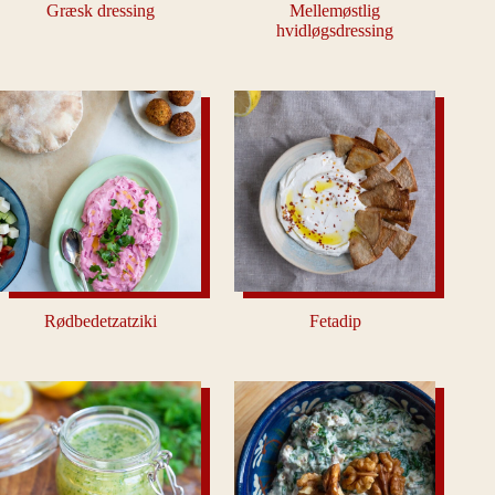
Græsk dressing
Mellemøstlig
hvidløgsdressing
Rødbedetzatziki
Fetadip