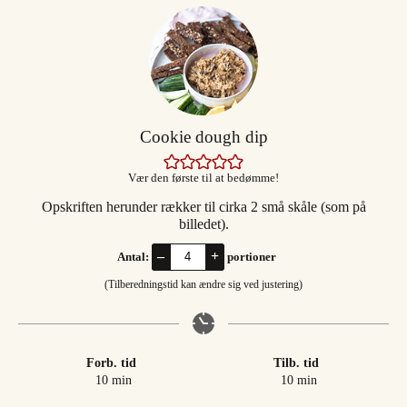
Cookie dough dip
Vær den første til at bedømme!
Opskriften herunder rækker til cirka 2 små skåle (som på
billedet).
–
+
Antal:
portioner
(Tilberedningstid kan ændre sig ved justering)
Forb. tid
Tilb. tid
minutter
minutter
10
min
10
min