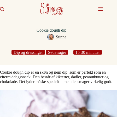
Fortsæt
til
indhold
Cookie dough dip
Stinna
Dip og dressinger
Søde sager
15-30 minutter
Cookie dough dip er en skøn og nem dip, som er perfekt som en
eftermiddagssnack. Den består af kikærter, dadler, peanutbutter og
chokolade. Det lyder måske specielt – men det smager virkelig godt.