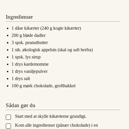
Ingredienser
1
dåse
kikærter (240 g kogte kikærter)
200
g
bløde dadler
3
spsk.
peanutbutter
1
stk.
økologisk appelsin (skal og saft herfra)
1
spsk.
lys sirup
1
drys
kardemomme
1
drys
vaniljepulver
1
drys
salt
100
g
mørk chokolade, grofthakket
Sådan gør du
Start med at skylle kikærterne grundigt.
▢
Kom alle ingredienser (pånær chokolade) i en
▢