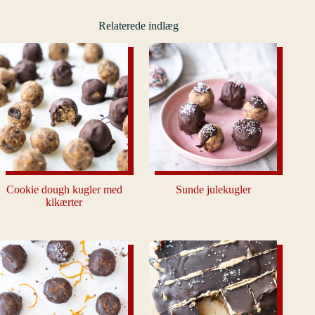
Relaterede indlæg
Cookie dough kugler med
Sunde julekugler
kikærter