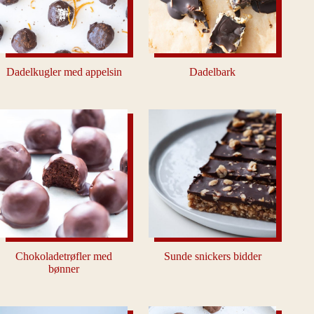
Dadelkugler med appelsin
Dadelbark
Chokoladetrøfler med
Sunde snickers bidder
bønner