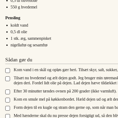
0,5
dl
olivenolie
550
g
hvedemel
Pensling
koldt vand
0,5
dl
olie
1
stk.
æg, sammenpisket
nigellafrø og sesamfrø
Sådan gør du
Kom vand i en skål og opløs gær heri. Tilsæt skyr, salt, sukker,
▢
Tilsæt nu hvedemel og ælt dejen godt. Jeg bruger min røremaski
▢
dejen deri. Fordel lidt olie på dejen. Lad dejen hæve tildækket 
Efter 30 minutter tændes ovnen på 200 grader (ikke varmluft).
▢
Kom en smule mel på køkkenbordet. Hæld dejen ud og ælt den ko
▢
Form dejen til en kugle og stram den gerne op, som når man bag
▢
Med hænderne skal du nu presse dejen forsigtigt ud, så den bl
▢