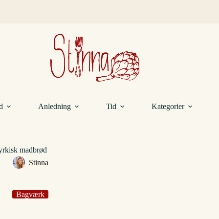
d
Anledning
Tid
Kategorier
yrkisk madbrød
Stinna
Bagværk