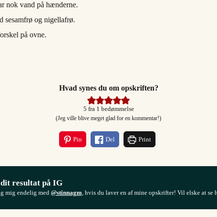
 har nok vand på hænderne.
 sesamfrø og nigellafrø.
forskel på ovne.
Hvad synes du om opskriften?
5
fra 1 bedømmelse
(Jeg ville blive meget glad for en kommentar!)
Pin
Del
Print
 dit resultat på IG
ag mig endelig med
@stinnagm
, hvis du laver en af mine opskrifter! Vil elske at se 