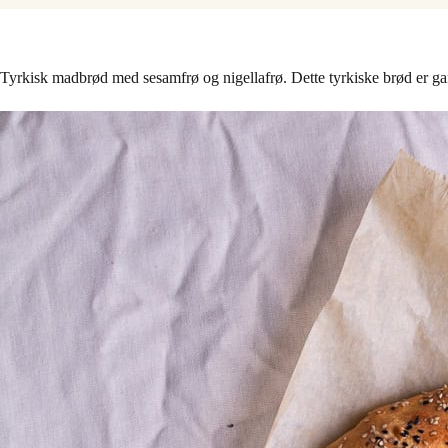
Tyrkisk madbrød med sesamfrø og nigellafrø. Dette tyrkiske brød er ga