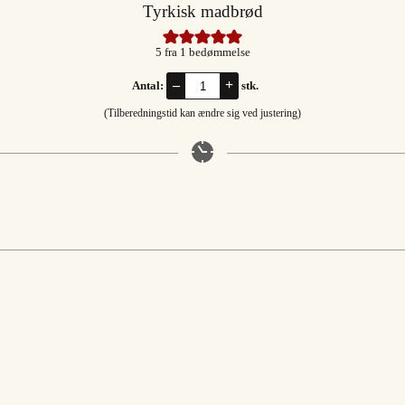
Tyrkisk madbrød
5
fra 1 bedømmelse
–
+
Antal:
stk.
(Tilberedningstid kan ændre sig ved justering)