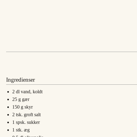
Ingredienser
2
dl
vand, koldt
25
g
gær
150
g
skyr
2
tsk.
groft salt
1
spsk.
sukker
1
stk.
æg