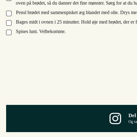
oven på brødet, så du danner det fine mønster. Sørg for at du
Pensl brødet med sammenpisket æg blandet med olie. Drys med
▢
Bages midt i ovnen i 25 minutter. Hold øje med brødet, der er 
▢
Spises lunt. Velbekomme.
▢
Del
Og t