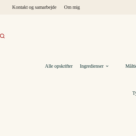
Fortsæt
Kontakt og samarbejde
Om mig
til
indhold
Alle opskrifter
Ingredienser
Målti
T