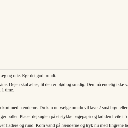
 æg og olie. Rør det godt rundt.
ne. Dejen skal æltes, til den er blød og smidig. Den må endelig ikke v
i 1 time.
rt med hænderne. Du kan nu vælge om du vil lave 2 små brød eller et s
er boller. Placer dejkuglen på et stykke bagepapir og lad den hvile i 5 
iver fladere og rund. Kom vand på hænderne og tryk nu med fingrene hele