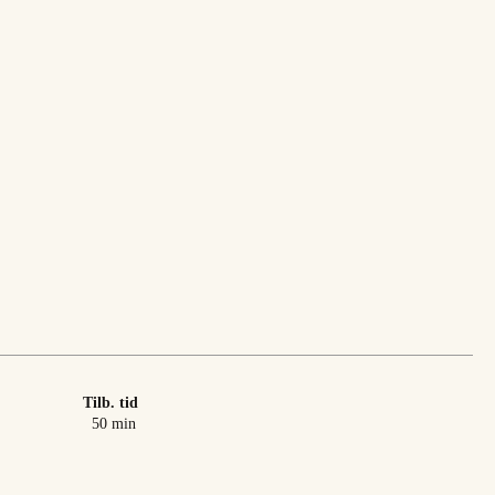
Tilb. tid
minutter
50
min