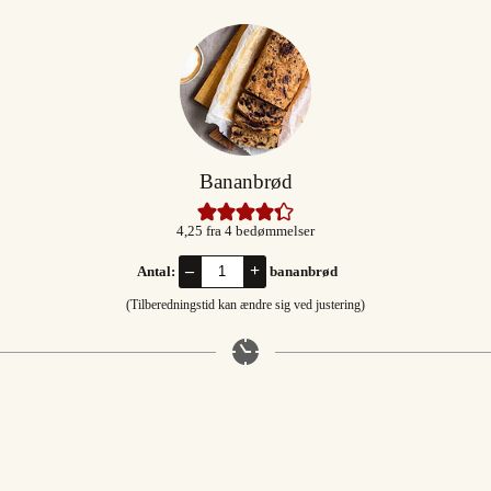
Bananbrød
4,25
fra
4
bedømmelser
–
+
Antal:
bananbrød
(Tilberedningstid kan ændre sig ved justering)