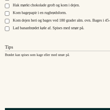
Hak mørkt chokolade groft og kom i dejen.
▢
Kom bagepapir i en rugbrødsform.
▢
Kom dejen heri og bages ved 180 grader alm. ovn. Bages i 45-50 
▢
Lad bananbrødet køle af. Spises med smør på.
▢
Tips
Brødet kan spises som kage eller med smør på.