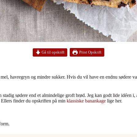
Print Opskrift
Gå til opskrift
 mel, havregryn og mindre sukker. Hvis du vil have en endnu sødere vari
stadig sødere end et almindelige groft brød. Jeg kan godt lide idéen i
.
Ellers finder du opskriften på min
klassiske banankage
lige her.
sform.