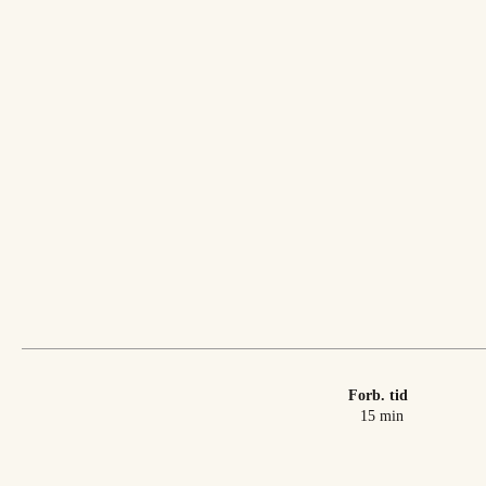
Forb. tid
minutter
15
min