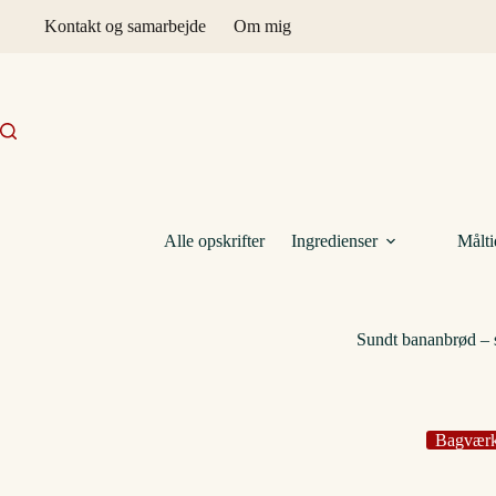
Fortsæt
Kontakt og samarbejde
Om mig
til
indhold
Alle opskrifter
Ingredienser
Målti
Sundt bananbrød – 
Bagvær