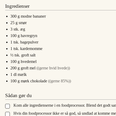
Ingredienser
300
g
modne bananer
25
g
smør
3
stk.
æg
100
g
havregryn
1
tsk.
bagepulver
1
tsk.
kardemomme
½
tsk.
groft salt
100
g
hvedemel
200
g
groft mel
((gerne hvid hvede))
1
dl
mælk
100
g
mørk chokolade
((gerne 85%))
Sådan gør du
Kom alle ingredienserne i en foodprocessor. Blend det godt s
▢
Hvis din foodprocessor ikke er så god, så undlad at komme mel 
▢