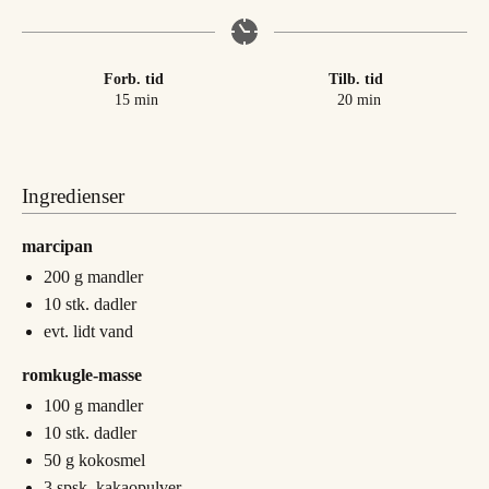
Forb. tid
Tilb. tid
minutter
minutter
15
min
20
min
Ingredienser
marcipan
200
g
mandler
10
stk.
dadler
evt. lidt vand
romkugle-masse
100
g
mandler
10
stk.
dadler
50
g
kokosmel
3
spsk.
kakaopulver