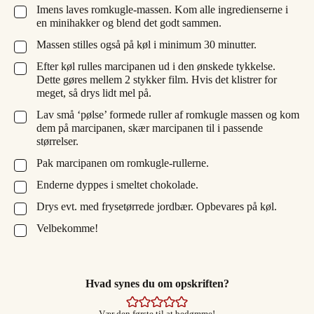
Imens laves romkugle-massen. Kom alle ingredienserne i
▢
en minihakker og blend det godt sammen.
Massen stilles også på køl i minimum 30 minutter.
▢
Efter køl rulles marcipanen ud i den ønskede tykkelse.
▢
Dette gøres mellem 2 stykker film. Hvis det klistrer for
meget, så drys lidt mel på.
Lav små ‘pølse’ formede ruller af romkugle massen og kom
▢
dem på marcipanen, skær marcipanen til i passende
størrelser.
Pak marcipanen om romkugle-rullerne.
▢
Enderne dyppes i smeltet chokolade.
▢
Drys evt. med frysetørrede jordbær. Opbevares på køl.
▢
Velbekomme!
▢
Hvad synes du om opskriften?