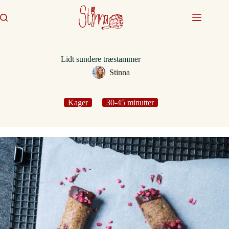
Fortsæt
til
indhold
Lidt sundere træstammer
Stinna
Kager
30-45 minutter