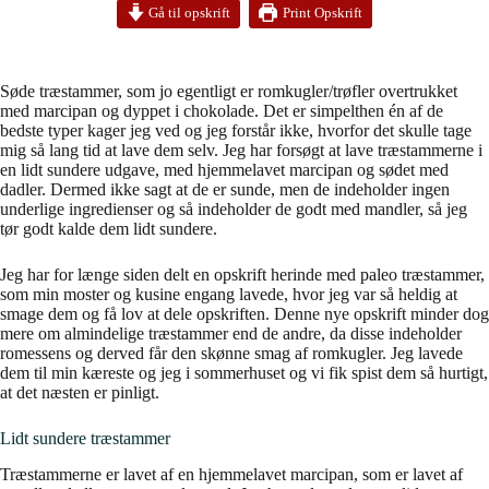
Print Opskrift
Gå til opskrift
Søde træstammer, som jo egentligt er romkugler/trøfler overtrukket
med marcipan og dyppet i chokolade. Det er simpelthen én af de
bedste typer kager jeg ved og jeg forstår ikke, hvorfor det skulle tage
mig så lang tid at lave dem selv. Jeg har forsøgt at lave træstammerne i
en lidt sundere udgave, med hjemmelavet marcipan og sødet med
dadler. Dermed ikke sagt at de er sunde, men de indeholder ingen
underlige ingredienser og så indeholder de godt med mandler, så jeg
tør godt kalde dem lidt sundere.
Jeg har for længe siden delt en opskrift herinde med paleo træstammer,
som min moster og kusine engang lavede, hvor jeg var så heldig at
smage dem og få lov at dele opskriften. Denne nye opskrift minder dog
mere om almindelige træstammer end de andre, da disse indeholder
romessens og derved får den skønne smag af romkugler. Jeg lavede
dem til min kæreste og jeg i sommerhuset og vi fik spist dem så hurtigt,
at det næsten er pinligt.
Lidt sundere træstammer
Træstammerne er lavet af en hjemmelavet marcipan, som er lavet af