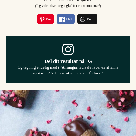
Vær den første til at bedømme!
(Jeg ville blive meget glad for en kommentar!)
Pin
Del
Print
Del dit resultat på IG
Og tag mig endelig med
@stinnagm
, hvis du laver en af mine
opskrifter! Vil elske at se hvad du får lavet!