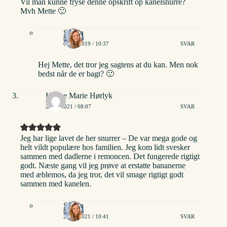
Vil man kunne fryse denne opskrift op kanelsnurre?
Mvh Mette 🙂
Stinna
06/01/2019 / 10:37
SVAR
Hej Mette, det tror jeg sagtens at du kan. Men nok
bedst når de er bagt? 🙂
Hanne Marie Hørlyk
25/01/2021 / 08:07
SVAR
Jeg har lige lavet de her snurrer – De var mega gode og
helt vildt populære hos familien. Jeg kom lidt svesker
sammen med dadlerne i remoncen. Det fungerede rigtigt
godt. Næste gang vil jeg prøve at erstatte bananerne
med æblemos, da jeg tror, det vil smage rigtigt godt
sammen med kanelen.
Stinna
25/01/2021 / 10:41
SVAR