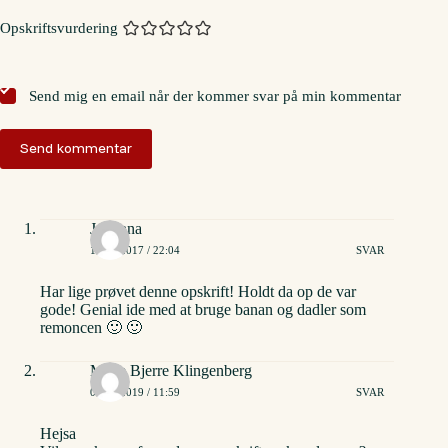
Opskriftsvurdering
Send mig en email når der kommer svar på min kommentar
Send kommentar
Johanna
15/06/2017 / 22:04
SVAR
Har lige prøvet denne opskrift! Holdt da op de var
gode! Genial ide med at bruge banan og dadler som
remoncen 🙂 🙂
Mette Bjerre Klingenberg
05/01/2019 / 11:59
SVAR
Hejsa