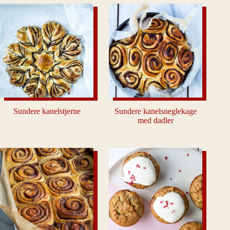
Sundere kanelstjerne
Sundere kanelsneglekage
med dadler