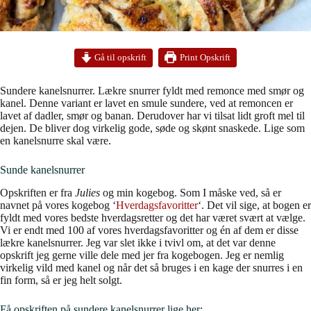
Print Opskrift
Gå til opskrift
Sundere kanelsnurrer. Lækre snurrer fyldt med remonce med smør og
kanel. Denne variant er lavet en smule sundere, ved at remoncen er
lavet af dadler, smør og banan. Derudover har vi tilsat lidt groft mel til
dejen. De bliver dog virkelig gode, søde og skønt snaskede. Lige som
en kanelsnurre skal være.
Sunde kanelsnurrer
Opskriften er fra
Julies
og min kogebog. Som I måske ved, så er
navnet på vores kogebog ‘
Hverdagsfavoritter
‘. Det vil sige, at bogen er
fyldt med vores bedste hverdagsretter og det har været svært at vælge.
Vi er endt med 100 af vores hverdagsfavoritter og én af dem er disse
lækre kanelsnurrer. Jeg var slet ikke i tvivl om, at det var denne
opskrift jeg gerne ville dele med jer fra kogebogen. Jeg er nemlig
virkelig vild med kanel og når det så bruges i en kage der snurres i en
fin form, så er jeg helt solgt.
Få opskriften på sundere kanelsnurrer lige her: