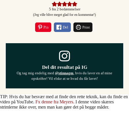
5
fra
2
bedømmelser
(Jeg ville blive meget glad for en kommentar!)
Pin
Del
Print
Del dit resultat på IG
Og tag mig endelig med
@stinnagm
, hvis du laver en af mine
opskrifter! Vil elske at se hvad du får lavet!
TIP: Hvis du har besvær med at finde den rette teknik, kan du finde en
video på YouTube.
Fx denne fra Meyers.
I denne video skæres
strimlerne ikke over, men man kan gøre det på begge måder.