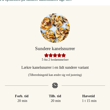
Sundere kanelsnurrer
5
fra
2
bedømmelser
Lækre kanelsnurrer i en lidt sundere variant
(Tilberedningstid kan ændre sig ved justering)
Forb. tid
Tilb. tid
Hævetid
minutter
minutter
time
minutter
20
min
20
min
1
t
15
min