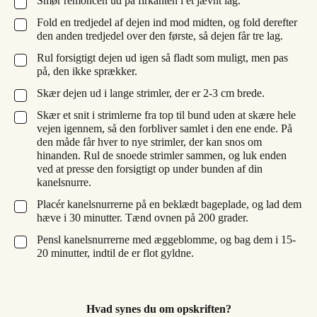
Smør remoncen ud på firkanten i et jævnt lag.
▢
Fold en tredjedel af dejen ind mod midten, og fold derefter
▢
den anden tredjedel over den første, så dejen får tre lag.
Rul forsigtigt dejen ud igen så fladt som muligt, men pas
▢
på, den ikke sprækker.
Skær dejen ud i lange strimler, der er 2-3 cm brede.
▢
Skær et snit i strimlerne fra top til bund uden at skære hele
▢
vejen igennem, så den forbliver samlet i den ene ende. På
den måde får hver to nye strimler, der kan snos om
hinanden. Rul de snoede strimler sammen, og luk enden
ved at presse den forsigtigt op under bunden af din
kanelsnurre.
Placér kanelsnurrerne på en beklædt bageplade, og lad dem
▢
hæve i 30 minutter. Tænd ovnen på 200 grader.
Pensl kanelsnurrerne med æggeblomme, og bag dem i 15-
▢
20 minutter, indtil de er flot gyldne.
Hvad synes du om opskriften?