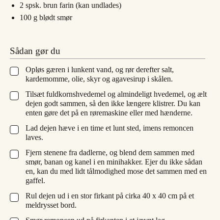
2
spsk.
brun farin (kan undlades)
100
g
blødt smør
Sådan gør du
Opløs gæren i lunkent vand, og rør derefter salt,
▢
kardemomme, olie, skyr og agavesirup i skålen.
Tilsæt fuldkornshvedemel og almindeligt hvedemel, og ælt
▢
dejen godt sammen, så den ikke længere klistrer. Du kan
enten gøre det på en røremaskine eller med hænderne.
Lad dejen hæve i en time et lunt sted, imens remoncen
▢
laves.
Fjern stenene fra dadlerne, og blend dem sammen med
▢
smør, banan og kanel i en minihakker. Ejer du ikke sådan
en, kan du med lidt tålmodighed mose det sammen med en
gaffel.
Rul dejen ud i en stor firkant på cirka 40 x 40 cm på et
▢
meldrysset bord.