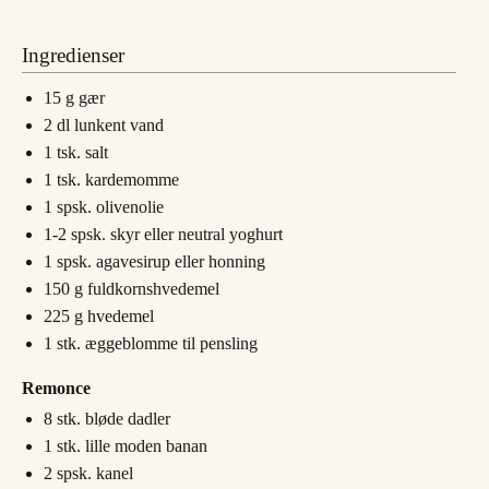
Ingredienser
15
g
gær
2
dl
lunkent vand
1
tsk.
salt
1
tsk.
kardemomme
1
spsk.
olivenolie
1-2
spsk.
skyr eller neutral yoghurt
1
spsk.
agavesirup eller honning
150
g
fuldkornshvedemel
225
g
hvedemel
1
stk.
æggeblomme til pensling
Remonce
8
stk.
bløde dadler
1
stk.
lille moden banan
2
spsk.
kanel