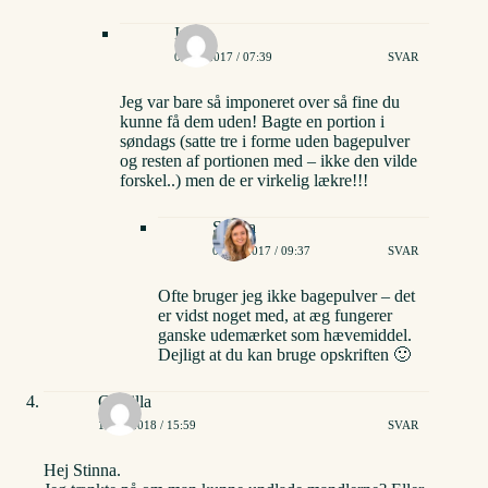
Inger
09/08/2017 / 07:39
SVAR
Jeg var bare så imponeret over så fine du
kunne få dem uden! Bagte en portion i
søndags (satte tre i forme uden bagepulver
og resten af portionen med – ikke den vilde
forskel..) men de er virkelig lækre!!!
Stinna
09/08/2017 / 09:37
SVAR
Ofte bruger jeg ikke bagepulver – det
er vidst noget med, at æg fungerer
ganske udemærket som hævemiddel.
Dejligt at du kan bruge opskriften 🙂
Camilla
12/02/2018 / 15:59
SVAR
Hej Stinna.