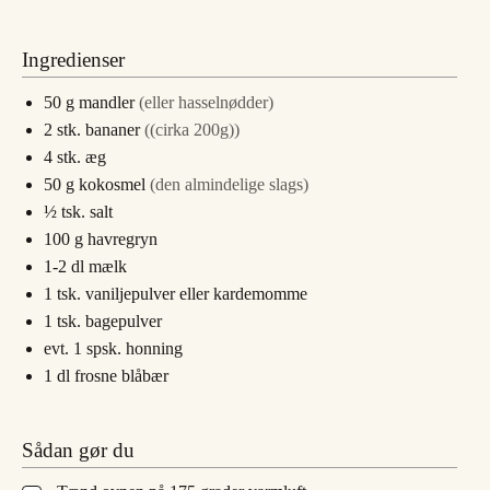
Ingredienser
50
g
mandler
(eller hasselnødder)
2
stk.
bananer
((cirka 200g))
4
stk.
æg
50
g
kokosmel
(den almindelige slags)
½
tsk.
salt
100
g
havregryn
1-2
dl
mælk
1
tsk.
vaniljepulver eller kardemomme
1
tsk.
bagepulver
evt. 1 spsk. honning
1
dl
frosne blåbær
Sådan gør du