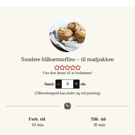
Sundere blåbærmuffins – til madpakken
Vær den første til at bedømme!
–
+
Antal:
stk.
(Tilberedningstid kan ændre sig ved justering)
Forb. tid
Tilb. tid
minutter
minutter
10
min
30
min