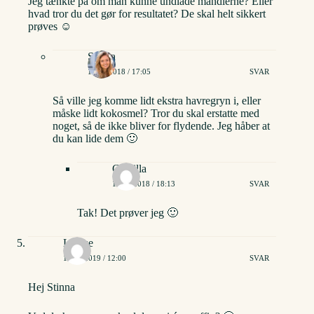
Jeg tænkte på om man kunne undlade mandlerne? Eller
hvad tror du det gør for resultatet? De skal helt sikkert
prøves ☺️
Stinna
12/02/2018 / 17:05
SVAR
Så ville jeg komme lidt ekstra havregryn i, eller
måske lidt kokosmel? Tror du skal erstatte med
noget, så de ikke bliver for flydende. Jeg håber at
du kan lide dem 🙂
Camilla
12/02/2018 / 18:13
SVAR
Tak! Det prøver jeg 🙂
Louise
16/03/2019 / 12:00
SVAR
Hej Stinna