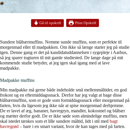
Print Opskrift
Gå til opskrift
Sundere blåbærmuffins. Nemme sunde muffins, som er perfekte til
morgenmad eller til madpakken. Om ikke så længe starter jeg på studie
igen. Denne gang er det på kandidatuddannelsen i sygepleje i Aarhus,
så jeg sparer togturen til mit gamle studiested. De lange dage på mit
kommende studie betyder, at jeg igen skal igang med at lave
madpakke.
Madpakke muffins
Min madpakke må gerne både indeholde små mellemmåltider, en god
frokost og en eftermiddagssnack. Derfor har jeg valgt at bage disse
blåbærmuffins, som er gode som formiddagssnack eller morgenmad på
farten, hvis du ligesom jeg ikke når at spise morgenmad derhjemme.
De er lavet af æg, bananer, havregryn, mandler, kokosmel og blåbær
og mætter derfor godt. De er ikke søde som almindelige muffins, men
skal istedet tænkes som et lille sundere måltid, lidt i stil med
bagt
havregrød
– bare i en smart variant, hvor de kan tages med på farten.