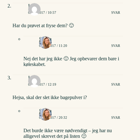
Lea
06/08/2017 / 10:57
SVAR
Har du prøvet at fryse dem? 🙂
Stinna
06/08/2017 / 11:20
SVAR
Nej det har jeg ikke 🙂 Jeg opbevarer dem bare i
køleskabet.
Inger
06/08/2017 / 12:19
SVAR
Hejsa, skal der slet ikke bagepulver i?
Stinna
06/08/2017 / 20:32
SVAR
Det burde ikke være nødvendigt – jeg har nu
alligevel skrevet det på listen 🙂