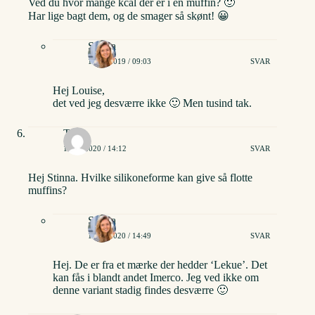
Ved du hvor mange kcal der er i én muffin? 🙂
Har lige bagt dem, og de smager så skønt! 😀
Stinna
17/03/2019 / 09:03
SVAR
Hej Louise,
det ved jeg desværre ikke 🙂 Men tusind tak.
Trine
19/02/2020 / 14:12
SVAR
Hej Stinna. Hvilke silikoneforme kan give så flotte
muffins?
Stinna
19/02/2020 / 14:49
SVAR
Hej. De er fra et mærke der hedder ‘Lekue’. Det
kan fås i blandt andet Imerco. Jeg ved ikke om
denne variant stadig findes desværre 🙂