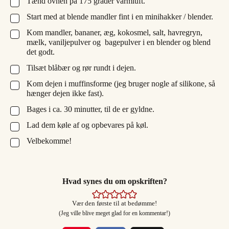
Tænd ovnen på 175 grader varmluft.
▢
Start med at blende mandler fint i en minihakker / blender.
▢
Kom mandler, bananer, æg, kokosmel, salt, havregryn,
▢
mælk, vaniljepulver og bagepulver i en blender og blend
det godt.
Tilsæt blåbær og rør rundt i dejen.
▢
Kom dejen i muffinsforme (jeg bruger nogle af silikone, så
▢
hænger dejen ikke fast).
Bages i ca. 30 minutter, til de er gyldne.
▢
Lad dem køle af og opbevares på køl.
▢
Velbekomme!
▢
Hvad synes du om opskriften?
Vær den første til at bedømme!
(Jeg ville blive meget glad for en kommentar!)