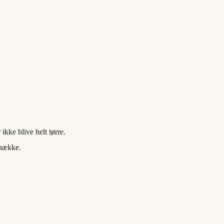
kke blive helt tørre.
knække.