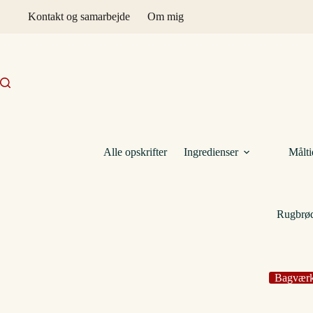
Fortsæt
Kontakt og samarbejde
Om mig
til
indhold
Alle opskrifter
Ingredienser
Målti
Rugbrød
Bagvær