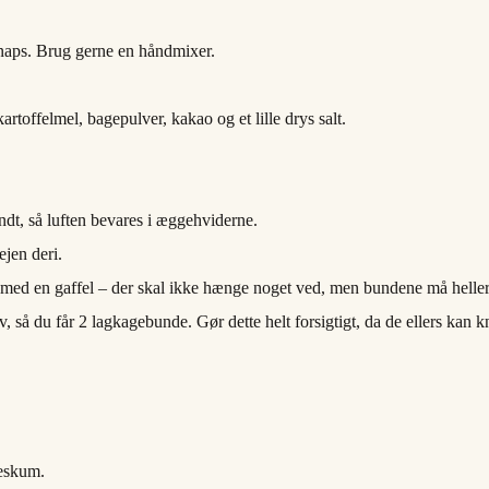
naps. Brug gerne en håndmixer.
rtoffelmel, bagepulver, kakao og et lille drys salt.
ndt, så luften bevares i æggehviderne.
jen deri.
med en gaffel – der skal ikke hænge noget ved, men bundene må heller i
 så du får 2 lagkagebunde. Gør dette helt forsigtigt, da de ellers kan 
eskum.