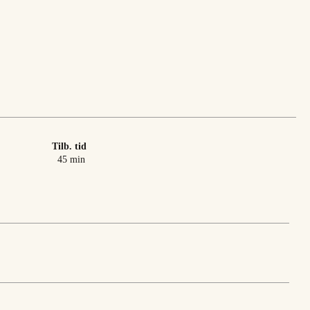
Tilb. tid
minutter
45
min