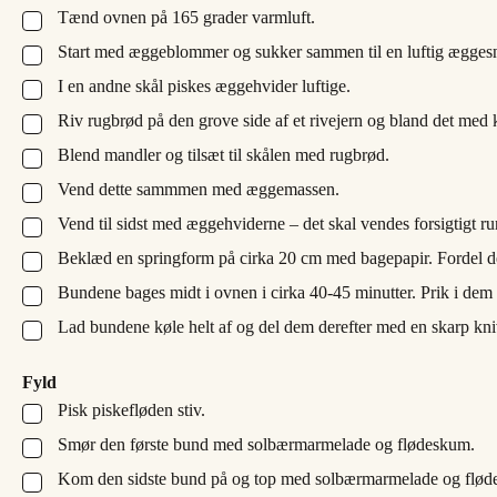
Tænd ovnen på 165 grader varmluft.
▢
Start med æggeblommer og sukker sammen til en luftig ægges
▢
I en andne skål piskes æggehvider luftige.
▢
Riv rugbrød på den grove side af et rivejern og bland det med ka
▢
Blend mandler og tilsæt til skålen med rugbrød.
▢
Vend dette sammmen med æggemassen.
▢
Vend til sidst med æggehviderne – det skal vendes forsigtigt ru
▢
Beklæd en springform på cirka 20 cm med bagepapir. Fordel de
▢
Bundene bages midt i ovnen i cirka 40-45 minutter. Prik i dem 
▢
Lad bundene køle helt af og del dem derefter med en skarp kniv,
▢
Fyld
Pisk piskefløden stiv.
▢
Smør den første bund med solbærmarmelade og flødeskum.
▢
Kom den sidste bund på og top med solbærmarmelade og flød
▢