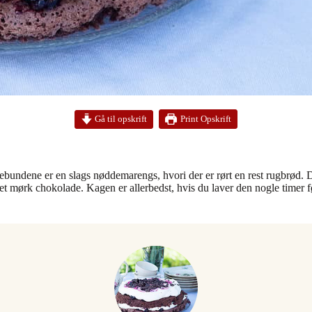
Print Opskrift
Gå til opskrift
bundene er en slags nøddemarengs, hvori der er rørt en rest rugbrød. D
 mørk chokolade. Kagen er allerbedst, hvis du laver den nogle timer fø