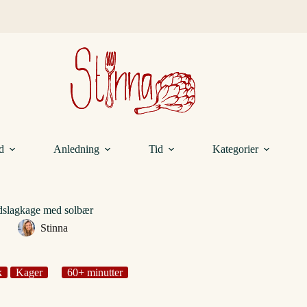
d
Anledning
Tid
Kategorier
slagkage med solbær
Stinna
k
Kager
60+ minutter