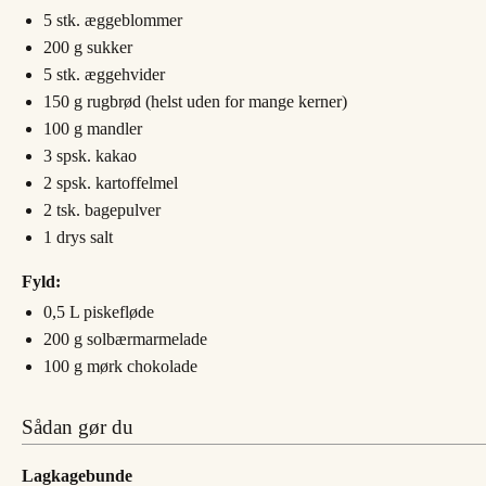
5
stk.
æggeblommer
200
g
sukker
5
stk.
æggehvider
150
g
rugbrød (helst uden for mange kerner)
100
g
mandler
3
spsk.
kakao
2
spsk.
kartoffelmel
2
tsk.
bagepulver
1
drys
salt
Fyld:
0,5
L
piskefløde
200
g
solbærmarmelade
100
g
mørk chokolade
Sådan gør du
Lagkagebunde