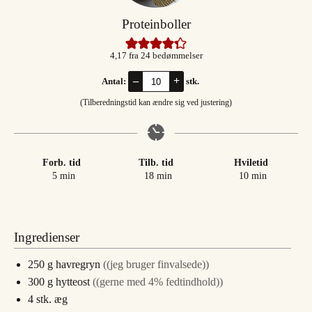
Proteinboller
4,17
fra
24
bedømmelser
–
+
Antal:
stk.
(Tilberedningstid kan ændre sig ved justering)
Forb. tid
Tilb. tid
Hviletid
minutter
minutter
minutter
5
min
18
min
10
min
Ingredienser
250
g
havregryn
((jeg bruger finvalsede))
300
g
hytteost
((gerne med 4% fedtindhold))
4
stk.
æg