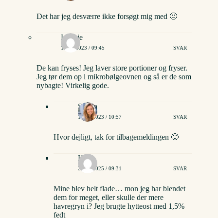
Det har jeg desværre ikke forsøgt mig med 🙂
Lonnie
15/10/2023 / 09:45
SVAR
De kan fryses! Jeg laver store portioner og fryser.
Jeg tør dem op i mikrobølgeovnen og så er de som
nybagte! Virkelig gode.
Stinna
19/10/2023 / 10:57
SVAR
Hvor dejligt, tak for tilbagemeldingen 🙂
Kiki
24/08/2025 / 09:31
SVAR
Mine blev helt flade… mon jeg har blendet
dem for meget, eller skulle der mere
havregryn i? Jeg brugte hytteost med 1,5%
fedt