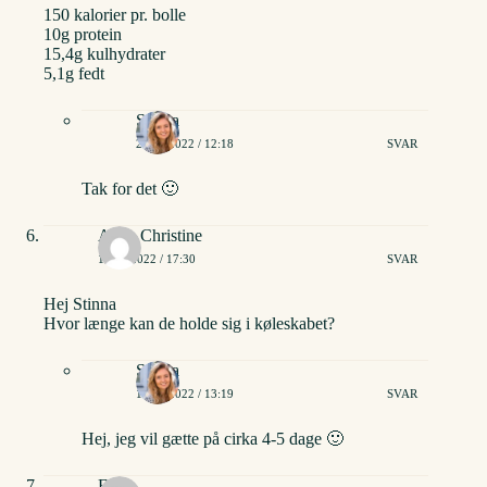
150 kalorier pr. bolle
10g protein
15,4g kulhydrater
5,1g fedt
Stinna
28/10/2022 / 12:18
SVAR
Tak for det 🙂
Anne Christine
13/11/2022 / 17:30
SVAR
Hej Stinna
Hvor længe kan de holde sig i køleskabet?
Stinna
15/11/2022 / 13:19
SVAR
Hej, jeg vil gætte på cirka 4-5 dage 🙂
Elma