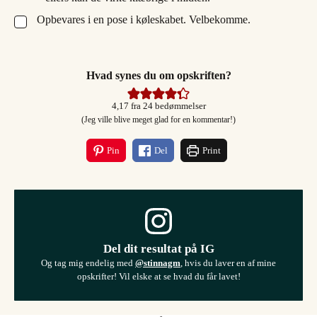
Opbevares i en pose i køleskabet. Velbekomme.
▢
Hvad synes du om opskriften?
4,17
fra
24
bedømmelser
(Jeg ville blive meget glad for en kommentar!)
Pin
Del
Print
Del dit resultat på IG
Og tag mig endelig med
@stinnagm
, hvis du laver en af mine
opskrifter! Vil elske at se hvad du får lavet!