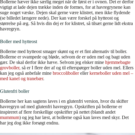
Bollerne hæver ikke særlig meget når de først er i ovnen. Det er derfor
vigtigt at lade dejen trække inden de formes, for at havregrynene kan
suge noget væske. Dejen skal gerne være klistret, men ikke flydende
(se billedet længere nede). Der kan være forskel på hytteost og
størrelse på æg. Så hvis din dej er for klistret, så tilsæt gerne lidt ekstra
havregryn.
Boller med hytteost
Bollerne med hytteost smager skønt og er et fint alternativ til boller.
Bollerne er svampede og bløde, selvom de er uden mel og bagt uden
gær. De skal derfor ikke hæve. Selvom jeg elsker mine
hjemmebagte
grovboller,
så er I flere der af og til efterspørger boller uden mel. Ellers
kan jeg også anbefale mine
broccoliboller
eller
kerneboller uden mel –
med kanel og tranebær
.
Glutenfri boller
Bollerne her kan sagtens laves i en glutenfri version, hvor du skifter
havregryn ud med glutenfri havregryn. Opskriften på bollerne er
inspireret af flere forskellige opskrifter på nettet (blandt andet
mummum
) og jeg har læst, at bollerne også kan laves med skyr. Det
har jeg dog ikke forsøgt endnu.