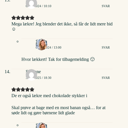
05/10/2024 / 10:10
SVAR
Mega lækre! Jeg blender det ikke, så får de lidt mere bid
☺️
Stinna
08/10/2024 / 13:00
SVAR
Hvor lækkert! Tak for tilbagemelding 🙂
Susanne
30/01/2025 / 18:30
SVAR
De er også lækre med chokolade stykker i
Skal prøve at bage med en most banan også… for at
søde lidt og gøre børnene lidt glade
Stinna