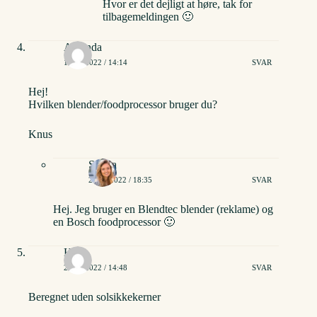
Hvor er det dejligt at høre, tak for
tilbagemeldingen 🙂
Amanda
18/10/2022 / 14:14
SVAR
Hej!
Hvilken blender/foodprocessor bruger du?
Knus
Stinna
24/10/2022 / 18:35
SVAR
Hej. Jeg bruger en Blendtec blender (reklame) og
en Bosch foodprocessor 🙂
Helle
27/10/2022 / 14:48
SVAR
Beregnet uden solsikkekerner