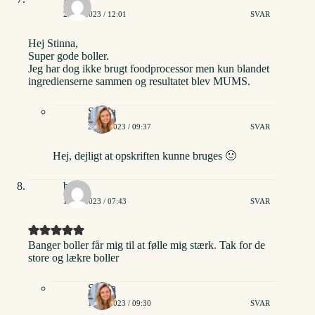
20/02/2023 / 12:01
SVAR
Hej Stinna,
Super gode boller.
Jeg har dog ikke brugt foodprocessor men kun blandet
ingredienserne sammen og resultatet blev MUMS.
Stinna
24/02/2023 / 09:37
SVAR
Hej, dejligt at opskriften kunne bruges 🙂
bob
12/09/2023 / 07:43
SVAR
Banger boller får mig til at følle mig stærk. Tak for de
store og lækre boller
Stinna
15/09/2023 / 09:30
SVAR