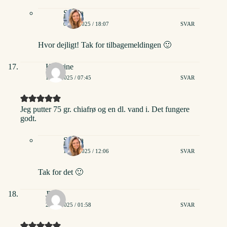
Stinna
07/04/2025 / 18:07
SVAR
Hvor dejligt! Tak for tilbagemeldingen 🙂
Kathrine
11/05/2025 / 07:45
SVAR
Jeg putter 75 gr. chiafrø og en dl. vand i. Det fungere
godt.
Stinna
12/05/2025 / 12:06
SVAR
Tak for det 🙂
JT
27/07/2025 / 01:58
SVAR