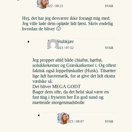
19/09/2022 / 09:21
SVAR
Hej, det har jeg desværre ikke forsøgt mig med.
Jeg ville lade dem opløde lidt først. Skriv endelig
hvordan de bliver 🙂
Joan Stubkjær
23/09/2023 / 07:52
SVAR
Jeg propper altid både chiafrø, hørfrø,
solsikkekerner og Græskarkerner i. Og oftest
faktisk også loppefrøskaller (Husk). Tilsætter
lige lidt havremælk, for at give det lidt ekstra
vædske så.
Det bliver MEGA GODT
Bager dem ofte, da det helst skal være en
fast ting i fryseren her En god sund og
mættende morgenmadsbolle
Stinna
27/09/2023 / 08:07
SVAR