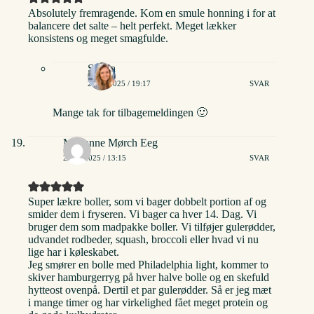
Absolutely fremragende. Kom en smule honning i for at
balancere det salte – helt perfekt. Meget lækker
konsistens og meget smagfulde.
Stinna
27/07/2025 / 19:17
SVAR
Mange tak for tilbagemeldingen 🙂
Marianne Mørch Eeg
29/08/2025 / 13:15
SVAR
Super lækre boller, som vi bager dobbelt portion af og
smider dem i fryseren. Vi bager ca hver 14. Dag. Vi
bruger dem som madpakke boller. Vi tilføjer gulerødder,
udvandet rodbeder, squash, broccoli eller hvad vi nu
lige har i køleskabet.
Jeg smører en bolle med Philadelphia light, kommer to
skiver hamburgerryg på hver halve bolle og en skefuld
hytteost ovenpå. Dertil et par gulerødder. Så er jeg mæt
i mange timer og har virkelighed fået meget protein og