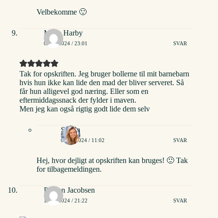
Velbekomme 🙂
Mette Harby
04/01/2024 / 23:01
SVAR
Tak for opskriften. Jeg bruger bollerne til mit barnebarn
hvis hun ikke kan lide den mad der bliver serveret. Så
får hun alligevel god næring. Eller som en
eftermiddagssnack der fylder i maven.
Men jeg kan også rigtig godt lide dem selv
Stinna
05/01/2024 / 11:02
SVAR
Hej, hvor dejligt at opskriften kan bruges! 🙂 Tak
for tilbagemeldingen.
Preben Jacobsen
15/01/2024 / 21:22
SVAR