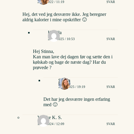
22/08/2022 / 11:19
SVAR
Hej, det ved jeg desværre ikke. Jeg beregner
aldrig kalorier i mine opskrifter 🙂
Kamila
25/07/2025 / 10:53
SVAR
Hej Stinna,
Kan man lave dej dagen før og sætte den i
kølskab og bage de næste dag? Har du
prøvede ?
Stinna
27/07/2025 / 19:19
SVAR
Det har jeg desværre ingen erfaring
med 🙂
Vibeke K. S.
18/01/2024 / 12:09
SVAR