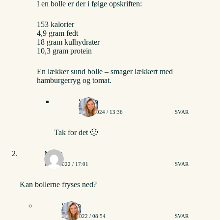
I en bolle er der i følge opskriften:
153 kalorier
4,9 gram fedt
18 gram kulhydrater
10,3 gram protein
En lækker sund bolle – smager lækkert med
hamburgerryg og tomat.
Stinna
18/01/2024 / 13:36
SVAR
Tak for det 🙂
Marie
17/08/2022 / 17:01
SVAR
Kan bollerne fryses ned?
Stinna
20/08/2022 / 08:54
SVAR