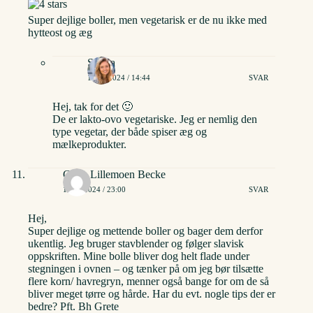
Super dejlige boller, men vegetarisk er de nu ikke med
hytteost og æg
Stinna
16/01/2024 / 14:44
SVAR
Hej, tak for det 🙂
De er lakto-ovo vegetariske. Jeg er nemlig den
type vegetar, der både spiser æg og
mælkeprodukter.
Grete Lillemoen Becke
19/03/2024 / 23:00
SVAR
Hej,
Super dejlige og mettende boller og bager dem derfor
ukentlig. Jeg bruger stavblender og følger slavisk
oppskriften. Mine bolle bliver dog helt flade under
stegningen i ovnen – og tænker på om jeg bør tilsætte
flere korn/ havregryn, menner også bange for om de så
bliver meget tørre og hårde. Har du evt. nogle tips der er
bedre? Pft. Bh Grete