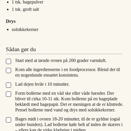
1
tsk.
bagepulver
1
tsk.
groft salt
Drys
solsikkekerner
Sådan gør du
Start med at tænde ovnen på 200 grader varmluft.
▢
Kom alle ingredienserne i en foodprocessor. Blend det til
▢
en nogenlunde ensartet konsistens.
Lad dejen hvile i 10 minutter.
▢
Form bollerne med en våd ske eller våde hænder. Der
▢
bliver til cirka 10-11 stk. Kom bollerne på en bageplade
beklædt med bagepapir. Det er meningen at de er klistrede.
Pensel bollerne med vand og drys med solsikkekerner.
Bages midt i ovnen 18-20 minutter, til de er gyldne (også
▢
under bunden). Lad bollerne køle helt af inden de skæres i
– ellers kan de virke klæbrige i midten.