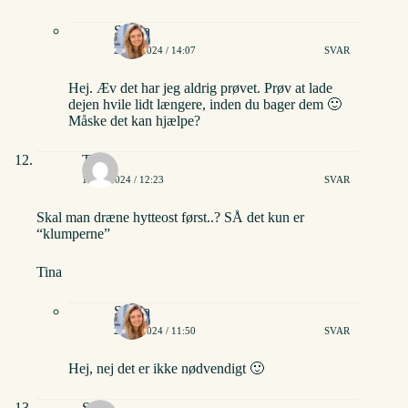
Stinna
21/03/2024 / 14:07
SVAR
Hej. Æv det har jeg aldrig prøvet. Prøv at lade
dejen hvile lidt længere, inden du bager dem 🙂
Måske det kan hjælpe?
Tina
19/08/2024 / 12:23
SVAR
Skal man dræne hytteost først..? SÅ det kun er
“klumperne”
Tina
Stinna
20/08/2024 / 11:50
SVAR
Hej, nej det er ikke nødvendigt 🙂
Sasja