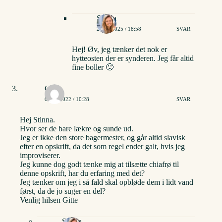
Stinna
24/08/2025 / 18:58
SVAR
Hej! Øv, jeg tænker det nok er
hytteosten der er synderen. Jeg får altid
fine boller 🙂
Gitte
06/09/2022 / 10:28
SVAR
Hej Stinna.
Hvor ser de bare lækre og sunde ud.
Jeg er ikke den store bagermester, og går altid slavisk
efter en opskrift, da det som regel ender galt, hvis jeg
improviserer.
Jeg kunne dog godt tænke mig at tilsætte chiafrø til
denne opskrift, har du erfaring med det?
Jeg tænker om jeg i så fald skal opbløde dem i lidt vand
først, da de jo suger en del?
Venlig hilsen Gitte
Stinna