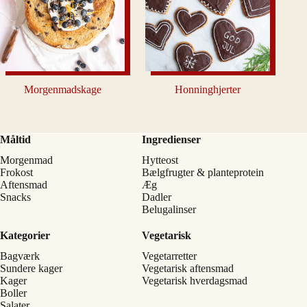
Morgenmadskage
Honninghjerter
Måltid
Ingredienser
Morgenmad
Hytteost
Frokost
Bælgfrugter & planteprotein
Aftensmad
Æg
Snacks
Dadler
Belugalinser
Kategorier
Vegetarisk
Bagværk
Vegetarretter
Sundere kager
Vegetarisk aftensmad
Kager
Vegetarisk hverdagsmad
Boller
Salater