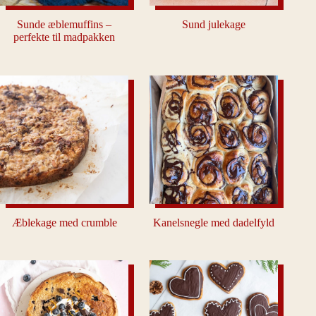
Sunde æblemuffins –
Sund julekage
perfekte til madpakken
Æblekage med crumble
Kanelsnegle med dadelfyld