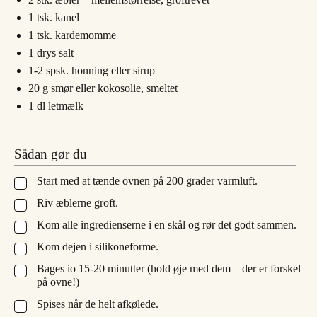
1
tsk.
kanel
1
tsk.
kardemomme
1
drys
salt
1-2
spsk.
honning eller sirup
20
g
smør eller kokosolie, smeltet
1
dl
letmælk
Sådan gør du
Start med at tænde ovnen på 200 grader varmluft.
▢
Riv æblerne groft.
▢
Kom alle ingredienserne i en skål og rør det godt sammen.
▢
Kom dejen i silikoneforme.
▢
Bages io 15-20 minutter (hold øje med dem – der er forskel
▢
på ovne!)
Spises når de helt afkølede.
▢