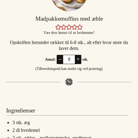
Madpakkemuffins med æble
Vær den første til at bedømme!
Opskriften herunder rækker til 6-8 stk., alt efter hvor store du
laver dem.
–
+
Antal:
stk.
(Tilberedningstid kan ændre sig ved justering)
Ingredienser
3
stk.
æg
2
dl
hvedemel
2
stk.
æbler – mellemstørrelse, groftrevet