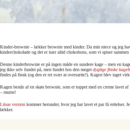
Kinder-brownie – lækker brownie med kinder. Da min niece og jeg havde
kinderchokolade og det er især altid chokobons, som vi spiser sammen n
Denne kinderbrownie er på ingen måde en sundere kage – men en kage der
jeg ikke selv fundet på, men fundet hos den meget
dygtige finske kage
findes på finsk (og den er ret svær at oversætte!). Kagen blev taget v
Kagen består af en skøn brownie, som er toppet med en creme lavet a
– mums!
Liisas version
kommer herunder, hvor jeg har lavet et par få rettelser. 
lækker.