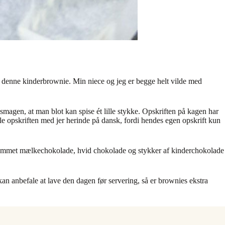
t denne kinderbrownie. Min niece og jeg er begge helt vilde med
agen, at man blot kan spise ét lille stykke. Opskriften på kagen har
dele opskriften med jer herinde på dansk, fordi hendes egen opskrift kun
 kommet mælkechokolade, hvid chokolade og stykker af kinderchokolade
kan anbefale at lave den dagen før servering, så er brownies ekstra