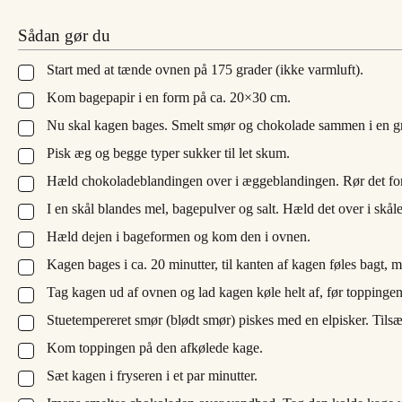
Sådan gør du
Start med at tænde ovnen på 175 grader (ikke varmluft).
▢
Kom bagepapir i en form på ca. 20×30 cm.
▢
Nu skal kagen bages. Smelt smør og chokolade sammen i en g
▢
Pisk æg og begge typer sukker til let skum.
▢
Hæld chokoladeblandingen over i æggeblandingen. Rør det fors
▢
I en skål blandes mel, bagepulver og salt. Hæld det over i skåle
▢
Hæld dejen i bageformen og kom den i ovnen.
▢
Kagen bages i ca. 20 minutter, til kanten af kagen føles bagt, me
▢
Tag kagen ud af ovnen og lad kagen køle helt af, før toppingen
▢
Stuetempereret smør (blødt smør) piskes med en elpisker. Tilsæt
▢
Kom toppingen på den afkølede kage.
▢
Sæt kagen i fryseren i et par minutter.
▢