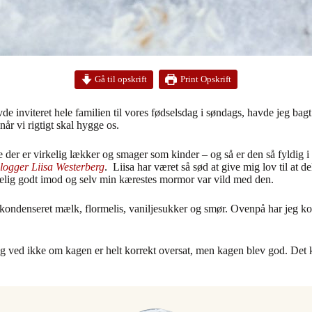
Print Opskrift
Gå til opskrift
 inviteret hele familien til vores fødselsdag i søndags, havde jeg bag
år vi rigtigt skal hygge os.
 er virkelig lækker og smager som kinder – og så er den så fyldig i sm
blogger Liisa Westerberg
. Liisa har været så sød at give mig lov til at 
irkelig godt imod og selv min kærestes mormor var vild med den.
f kondenseret mælk, flormelis, vaniljesukker og smør. Ovenpå har jeg
Jeg ved ikke om kagen er helt korrekt oversat, men kagen blev god. Det 