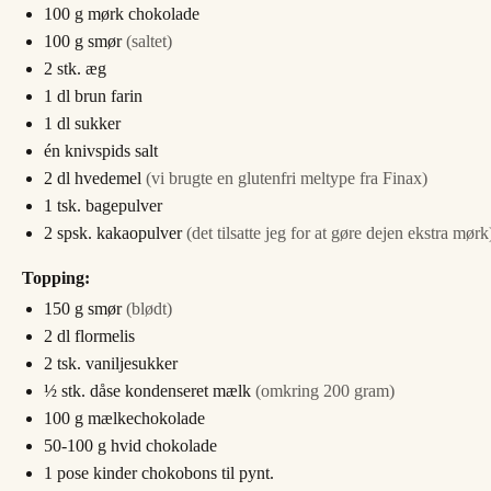
100
g
mørk chokolade
100
g
smør
(saltet)
2
stk.
æg
1
dl
brun farin
1
dl
sukker
én knivspids salt
2
dl
hvedemel
(vi brugte en glutenfri meltype fra Finax)
1
tsk.
bagepulver
2
spsk.
kakaopulver
(det tilsatte jeg for at gøre dejen ekstra mørk
Topping:
150
g
smør
(blødt)
2
dl
flormelis
2
tsk.
vaniljesukker
½
stk.
dåse kondenseret mælk
(omkring 200 gram)
100
g
mælkechokolade
50-100
g
hvid chokolade
1
pose kinder chokobons til pynt.