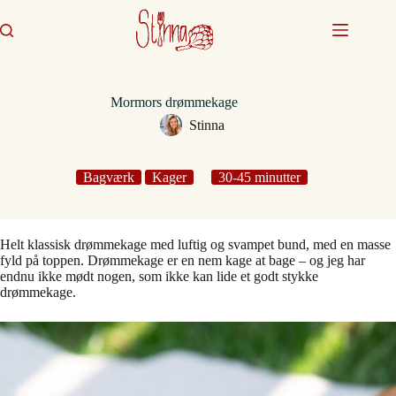
Fortsæt
til
indhold
Mormors drømmekage
Stinna
Bagværk
Kager
30-45 minutter
Helt klassisk drømmekage med luftig og svampet bund, med en masse
fyld på toppen. Drømmekage er en nem kage at bage – og jeg har
endnu ikke mødt nogen, som ikke kan lide et godt stykke
drømmekage.