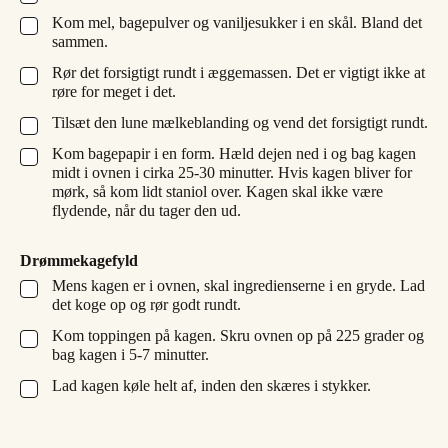
Kom mel, bagepulver og vaniljesukker i en skål. Bland det
▢
sammen.
Rør det forsigtigt rundt i æggemassen. Det er vigtigt ikke at
▢
røre for meget i det.
Tilsæt den lune mælkeblanding og vend det forsigtigt rundt.
▢
Kom bagepapir i en form. Hæld dejen ned i og bag kagen
▢
midt i ovnen i cirka 25-30 minutter. Hvis kagen bliver for
mørk, så kom lidt staniol over. Kagen skal ikke være
flydende, når du tager den ud.
Drømmekagefyld
Mens kagen er i ovnen, skal ingredienserne i en gryde. Lad
▢
det koge op og rør godt rundt.
Kom toppingen på kagen. Skru ovnen op på 225 grader og
▢
bag kagen i 5-7 minutter.
Lad kagen køle helt af, inden den skæres i stykker.
▢