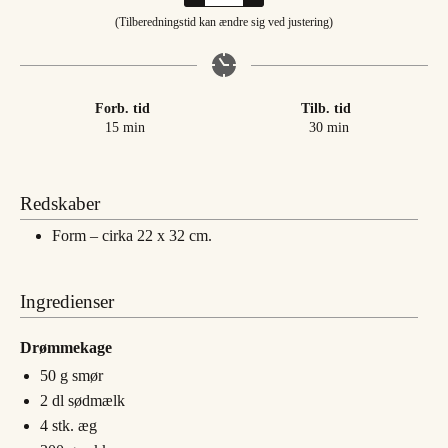
(Tilberedningstid kan ændre sig ved justering)
Forb. tid
Tilb. tid
minutter
minutter
15
min
30
min
Redskaber
Form – cirka 22 x 32 cm.
Ingredienser
Drømmekage
50
g
smør
2
dl
sødmælk
4
stk.
æg