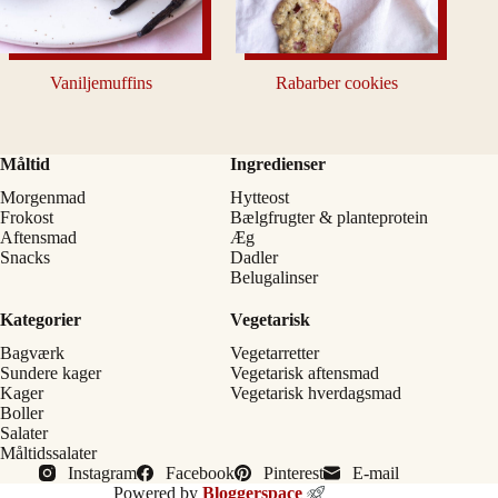
Vaniljemuffins
Rabarber cookies
Måltid
Ingredienser
Morgenmad
Hytteost
Frokost
Bælgfrugter & planteprotein
Aftensmad
Æg
Snacks
Dadler
Belugalinser
Kategorier
Vegetarisk
Bagværk
Vegetarretter
Sundere kager
Vegetarisk aftensmad
Kager
Vegetarisk hverdagsmad
Boller
Salater
Måltidssalater
Instagram
Facebook
Pinterest
E-mail
Powered by
Bloggerspace