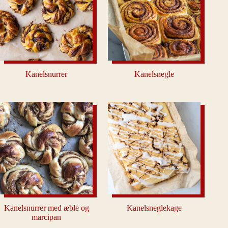
Kanelsnurrer
Kanelsnegle
Kanelsnurrer med æble og
Kanelsneglekage
marcipan