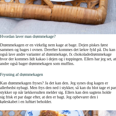
Hvordan laver man drømmekage?
Drømmekagen er en virkelig nem kage at bage. Dejen piskes først
sammen og bages i ovnen. Derefter kommes det lækre fyld på. Du kan
også lave andre varianter af drømmekage, fx chokoladedrømmekage
hvor der kommes lidt kakao i dejen og i toppingen. Ellers har jeg set, at
andre også bager drømmekagen som muffins.
Frysning af drømmekagen
Kan drømmekagen fryses? Ja det kan den. Jeg synes dog kagen er
allerbedst nybagt. Men frys den ned i stykker, så kan du blot tage et par
stykker op når lækkersulten melder sig. Ellers kan den sagtens holde
sig frisk et par dage efter, at den er bagt. Jeg opbevarer den i
køleskabet i en lufttæt beholder.