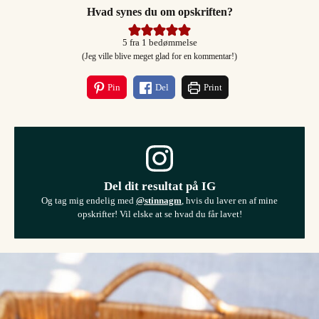
Hvad synes du om opskriften?
5
fra 1 bedømmelse
(Jeg ville blive meget glad for en kommentar!)
Pin
Del
Print
Del dit resultat på IG
Og tag mig endelig med
@stinnagm
, hvis du laver en af mine
opskrifter! Vil elske at se hvad du får lavet!