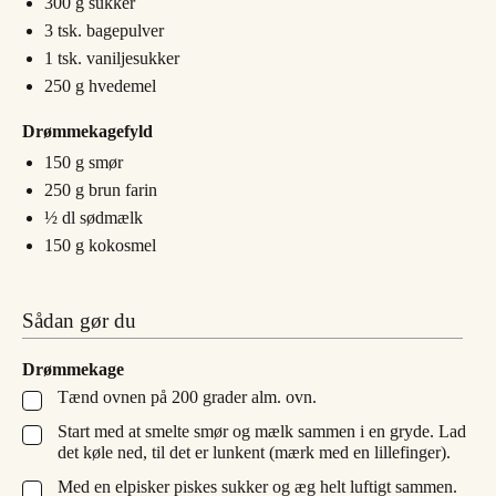
300
g
sukker
3
tsk.
bagepulver
1
tsk.
vaniljesukker
250
g
hvedemel
Drømmekagefyld
150
g
smør
250
g
brun farin
½
dl
sødmælk
150
g
kokosmel
Sådan gør du
Drømmekage
Tænd ovnen på 200 grader alm. ovn.
▢
Start med at smelte smør og mælk sammen i en gryde. Lad
▢
det køle ned, til det er lunkent (mærk med en lillefinger).
Med en elpisker piskes sukker og æg helt luftigt sammen.
▢