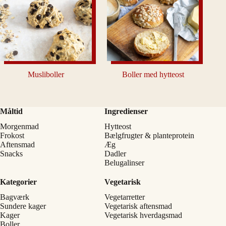
Musliboller
Boller med hytteost
Måltid
Ingredienser
Morgenmad
Hytteost
Frokost
Bælgfrugter & planteprotein
Aftensmad
Æg
Snacks
Dadler
Belugalinser
Kategorier
Vegetarisk
Bagværk
Vegetarretter
Sundere kager
Vegetarisk aftensmad
Kager
Vegetarisk hverdagsmad
Boller