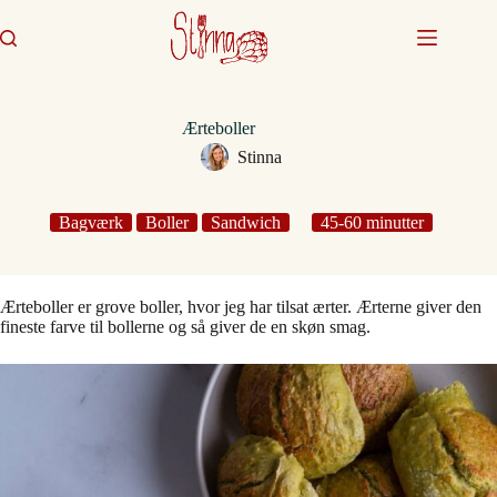
Fortsæt
til
indhold
Ærteboller
Stinna
Bagværk
Boller
Sandwich
45-60 minutter
Ærteboller er grove boller, hvor jeg har tilsat ærter. Ærterne giver den
fineste farve til bollerne og så giver de en skøn smag.