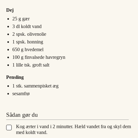
Dej
25
g
gær
3
dl
koldt vand
2
spsk.
olivenolie
1
spsk.
honning
650
g
hvedemel
100
g
finvalsede havregryn
1
lille tsk.
groft salt
Pensling
1
stk.
sammenpisket æg
sesamfrø
Sådan gør du
Kog ærter i vand i 2 minutter. Hæld vandet fra og skyl dem
▢
med koldt vand.