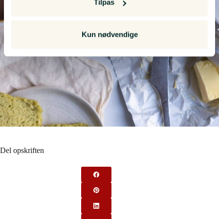
Tilpas
Indsamle præcise oplysninger om din placering,
der kan være nøjagtig inden for få meter
Identificere din enhed baseret på en scanning af
Kun nødvendige
dens unikke karakteristika (fingerprinting)
Dine valg anvendes på hele websitet.
Vi bruger cookies til at tilpasse vores indhold og
annoncer, til at vise dig funktioner til sociale medier og til
at analysere vores trafik. Vi deler også oplysninger om
din brug af vores hjemmeside med vores partnere inden
for sociale medier, annonceringspartnere og
analysepartnere. Vores partnere kan kombinere disse
data med andre oplysninger, du har givet dem, eller som
Del opskriften
de har indsamlet fra din brug af deres tjenester.
We work with
10 third parties
who may receive and
process your information.