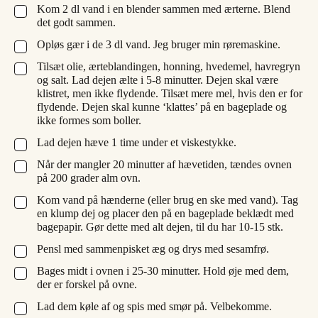
Kom 2 dl vand i en blender sammen med ærterne. Blend
▢
det godt sammen.
Opløs gær i de 3 dl vand. Jeg bruger min røremaskine.
▢
Tilsæt olie, ærteblandingen, honning, hvedemel, havregryn
▢
og salt. Lad dejen ælte i 5-8 minutter. Dejen skal være
klistret, men ikke flydende. Tilsæt mere mel, hvis den er for
flydende. Dejen skal kunne ‘klattes’ på en bageplade og
ikke formes som boller.
Lad dejen hæve 1 time under et viskestykke.
▢
Når der mangler 20 minutter af hævetiden, tændes ovnen
▢
på 200 grader alm ovn.
Kom vand på hænderne (eller brug en ske med vand). Tag
▢
en klump dej og placer den på en bageplade beklædt med
bagepapir. Gør dette med alt dejen, til du har 10-15 stk.
Pensl med sammenpisket æg og drys med sesamfrø.
▢
Bages midt i ovnen i 25-30 minutter. Hold øje med dem,
▢
der er forskel på ovne.
Lad dem køle af og spis med smør på. Velbekomme.
▢