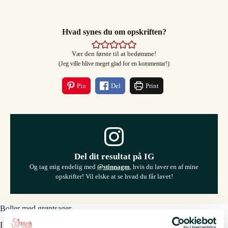
Hvad synes du om opskriften?
Vær den første til at bedømme!
(Jeg ville blive meget glad for en kommentar!)
Pin
Del
Print
Del dit resultat på IG
Og tag mig endelig med
@stinnagm
, hvis du laver en af mine
opskrifter! Vil elske at se hvad du får lavet!
Boller med grøntsager
I denne opskrift har jeg brugt ærter, men du kan bage med mange