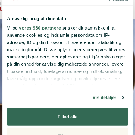
forskellige slags grøntsager. Prøv fx
mine boller med grøntsager
, mine
broccoliboller
eller mine
spinatboller
.
Ansvarlig brug af dine data
Vi og
vores 980 partnere
ønsker dit samtykke til at
anvende cookies og indsamle persondata om IP-
adresse, ID og din browser til præferencer, statistik og
marketingformål. Disse oplysninger videregives til vores
samarbejdspartnere, der opbevarer og tilgår oplysninger
på din enhed for at vise dig målrettede annoncer, levere
tilpasset indhold, foretage annonce- og indholdsmåling,
lave målgruppeundersøgelser og udvikle tjenester. Se
mere information under
indstillinger
og i vores
persondatapolitik. Du kan altid trække dit samtykke
Vis detaljer
tilbage eller ændre indstillinger fra vores
"Cookiedeklaration", eller ved at trykke på "Privacy
trigger" ikonet.
Tillad alle
Hvis du tillader det, vil vi også gerne: