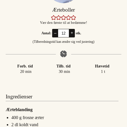
Ærteboller
Vær den første til at bedømme!
–
+
Antal:
stk.
(Tilberedningstid kan ændre sig ved justering)
Forb. tid
Tilb. tid
Hævetid
minutter
minutter
time
20
min
30
min
1
t
Ingredienser
Ærteblanding
400
g
frosne ærter
2
dl
koldt vand