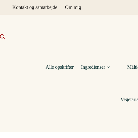
Fortsæt
Kontakt og samarbejde
Om mig
til
indhold
Alle opskrifter
Ingredienser
Målti
Vegetari