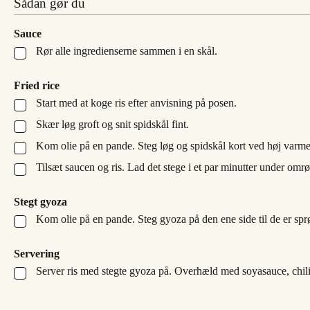
Sådan gør du
Sauce
Rør alle ingredienserne sammen i en skål.
▢
Fried rice
Start med at koge ris efter anvisning på posen.
▢
Skær løg groft og snit spidskål fint.
▢
Kom olie på en pande. Steg løg og spidskål kort ved høj varme,
▢
Tilsæt saucen og ris. Lad det stege i et par minutter under omrør
▢
Stegt gyoza
Kom olie på en pande. Steg gyoza på den ene side til de er spr
▢
Servering
Server ris med stegte gyoza på. Overhæld med soyasauce, chil
▢