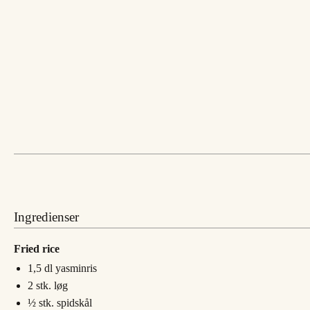
Ingredienser
Fried rice
1,5
dl
yasminris
2
stk.
løg
½
stk.
spidskål