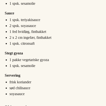
1
spsk.
sesamolie
Sauce
1
spsk.
teriyakisauce
2
spsk.
soyasauce
1
fed
hvidløg, finthakket
2 x 2
cm
ingefær, finthakket
1
spsk.
citronsaft
Stegt gyoza
1
pakke
vegetariske gyoza
1
spsk.
sesamolie
Servering
frisk koriander
sød chilisauce
soyasauce