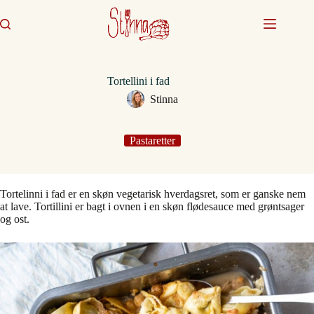
Fortsæt
til
indhold
Tortellini i fad
Stinna
Pastaretter
Tortelinni i fad er en skøn vegetarisk hverdagsret, som er ganske nem
at lave. Tortillini er bagt i ovnen i en skøn flødesauce med grøntsager
og ost.