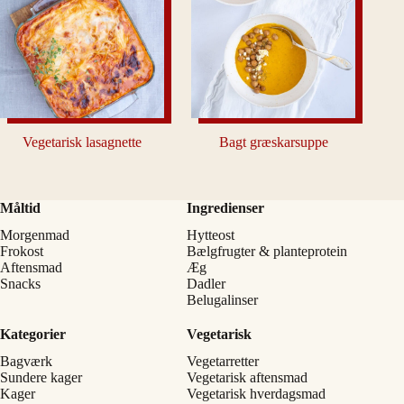
Vegetarisk lasagnette
Bagt græskarsuppe
Måltid
Ingredienser
Morgenmad
Hytteost
Frokost
Bælgfrugter & planteprotein
Aftensmad
Æg
Snacks
Dadler
Belugalinser
Kategorier
Vegetarisk
Bagværk
Vegetarretter
Sundere kager
Vegetarisk aftensmad
Kager
Vegetarisk hverdagsmad