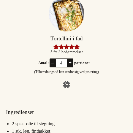
Tortellini i fad
5
fra
3
bedømmelser
–
+
Antal:
portioner
(Tilberedningstid kan ændre sig ved justering)
Ingredienser
2
spsk.
olie til stegning
1
stk.
løg, finthakket