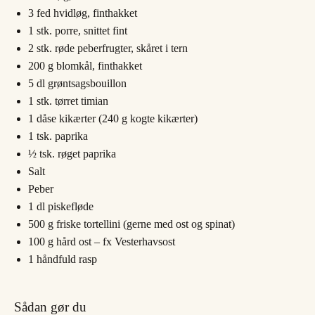
3
fed
hvidløg, finthakket
1
stk.
porre, snittet fint
2
stk.
røde peberfrugter, skåret i tern
200
g
blomkål, finthakket
5
dl
grøntsagsbouillon
1
stk.
tørret timian
1
dåse
kikærter (240 g kogte kikærter)
1
tsk.
paprika
½
tsk.
røget paprika
Salt
Peber
1
dl
piskefløde
500
g
friske tortellini (gerne med ost og spinat)
100
g
hård ost – fx Vesterhavsost
1
håndfuld
rasp
Sådan gør du