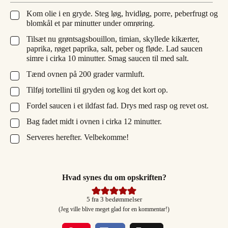
Kom olie i en gryde. Steg løg, hvidløg, porre, peberfrugt og
▢
blomkål et par minutter under omrøring.
Tilsæt nu grøntsagsbouillon, timian, skyllede kikærter,
▢
paprika, røget paprika, salt, peber og fløde. Lad saucen
simre i cirka 10 minutter. Smag saucen til med salt.
Tænd ovnen på 200 grader varmluft.
▢
Tilføj tortellini til gryden og kog det kort op.
▢
Fordel saucen i et ildfast fad. Drys med rasp og revet ost.
▢
Bag fadet midt i ovnen i cirka 12 minutter.
▢
Serveres herefter. Velbekomme!
▢
Hvad synes du om opskriften?
5
fra
3
bedømmelser
(Jeg ville blive meget glad for en kommentar!)