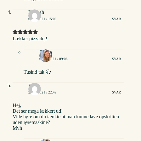
Hannah
02/12/2021 / 15:00
SVAR
Lækker pizzadej!
Stinna
03/12/2021 / 09:06
SVAR
Tusind tak 🙂
Elva
27/12/2021 / 22:49
SVAR
Hej,
Det ser mega lækkert ud!
Ville høre om du tænkte at man kunne lave opskriften
uden røremaskine?
Mvh