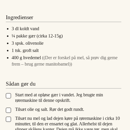
Ingredienser
3
dl
koldt vand
¼
pakke
gær (cirka 12-15g)
3
spsk.
olivenolie
1
tsk.
groft salt
400
g
hvedemel
((Der er forskel på mel, så prøv dig gerne
frem – brug gerne manitobamel))
Sådan gør du
Start med at opløse gær i vandet. Jeg brugte min
▢
røremaskine til denne opskrift.
Tilsæt olie og salt. Rør det godt rundt.
▢
Tilsæt nu mel og lad dejen køre på røremaskine i cirka 10
▢
minutter, til den er ensartet og glat. Allerhelst til dejen
slipper skålens kanter. Dejen må ikke være tør, men skal