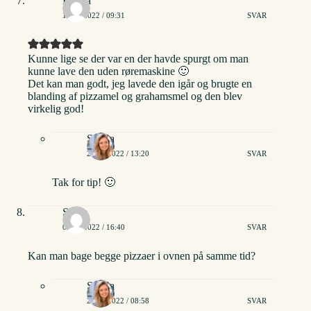
Emma
15/05/2022 / 09:31
SVAR
Kunne lige se der var en der havde spurgt om man
kunne lave den uden røremaskine 🙂
Det kan man godt, jeg lavede den igår og brugte en
blanding af pizzamel og grahamsmel og den blev
virkelig god!
Stinna
22/08/2022 / 13:20
SVAR
Tak for tip! 🙂
Signe
05/08/2022 / 16:40
SVAR
Kan man bage begge pizzaer i ovnen på samme tid?
Stinna
20/08/2022 / 08:58
SVAR