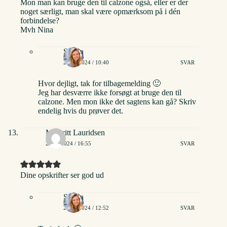
Mon man kan bruge den til calzone også, eller er der
noget særligt, man skal være opmærksom på i dén
forbindelse?
Mvh Nina
Stinna
23/05/2024 / 10:40
SVAR
Hvor dejligt, tak for tilbagemelding 🙂
Jeg har desværre ikke forsøgt at bruge den til
calzone. Men mon ikke det sagtens kan gå? Skriv
endelig hvis du prøver det.
Maibritt Lauridsen
20/06/2024 / 16:55
SVAR
Dine opskrifter ser god ud
Stinna
24/06/2024 / 12:52
SVAR