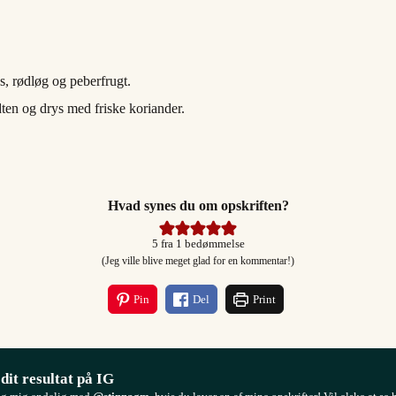
, rødløg og peberfrugt.
ten og drys med friske koriander.
Hvad synes du om opskriften?
5
fra 1 bedømmelse
(Jeg ville blive meget glad for en kommentar!)
Pin
Del
Print
 dit resultat på IG