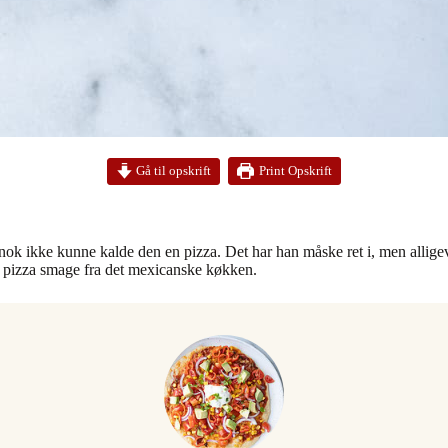
Print Opskrift
Gå til opskrift
ok ikke kunne kalde den en pizza. Det har han måske ret i, men alligevel
e pizza smage fra det mexicanske køkken.