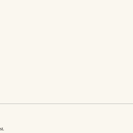
.
st.