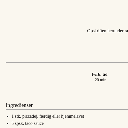
Opskriften herunder ræk
Forb. tid
minutter
20
min
Ingredienser
1
stk.
pizzadej, færdig eller hjemmelavet
5
spsk.
taco sauce