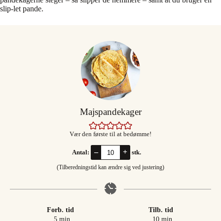
slip-let pande.
Majspandekager
Vær den første til at bedømme!
–
+
Antal:
stk.
(Tilberedningstid kan ændre sig ved justering)
Forb. tid
Tilb. tid
minutter
minutter
5
min
10
min