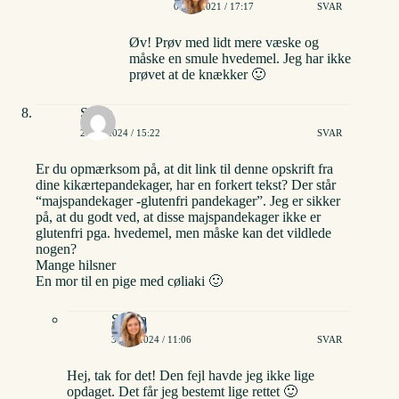
04/01/2021 / 17:17
SVAR
Øv! Prøv med lidt mere væske og
måske en smule hvedemel. Jeg har ikke
prøvet at de knækker 🙂
Signe
27/07/2024 / 15:22
SVAR
Er du opmærksom på, at dit link til denne opskrift fra
dine kikærtepandekager, har en forkert tekst? Der står
“majspandekager -glutenfri pandekager”. Jeg er sikker
på, at du godt ved, at disse majspandekager ikke er
glutenfri pga. hvedemel, men måske kan det vildlede
nogen?
Mange hilsner
En mor til en pige med cøliaki 🙂
Stinna
30/07/2024 / 11:06
SVAR
Hej, tak for det! Den fejl havde jeg ikke lige
opdaget. Det får jeg bestemt lige rettet 🙂