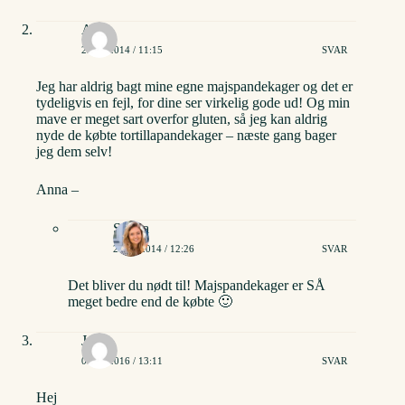
Anna
22/09/2014 / 11:15
SVAR
Jeg har aldrig bagt mine egne majspandekager og det er
tydeligvis en fejl, for dine ser virkelig gode ud! Og min
mave er meget sart overfor gluten, så jeg kan aldrig
nyde de købte tortillapandekager – næste gang bager
jeg dem selv!
Anna –
Stinna
22/09/2014 / 12:26
SVAR
Det bliver du nødt til! Majspandekager er SÅ
meget bedre end de købte 🙂
Julie
06/05/2016 / 13:11
SVAR
Hej