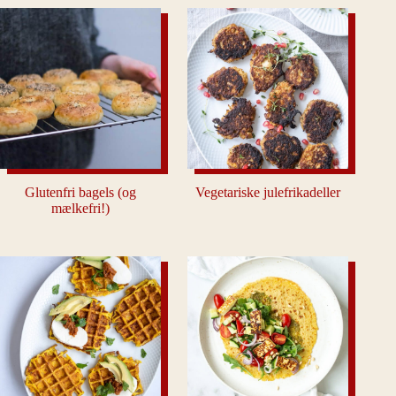
Glutenfri bagels (og
Vegetariske julefrikadeller
mælkefri!)