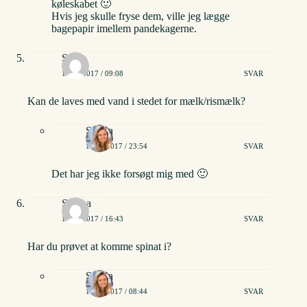
køleskabet 🙂
Hvis jeg skulle fryse dem, ville jeg lægge
bagepapir imellem pandekagerne.
Signe
13/02/2017 / 09:08
SVAR
Kan de laves med vand i stedet for mælk/rismælk?
Stinna
13/02/2017 / 23:54
SVAR
Det har jeg ikke forsøgt mig med 🙂
Sabina
14/03/2017 / 16:43
SVAR
Har du prøvet at komme spinat i?
Stinna
15/03/2017 / 08:44
SVAR