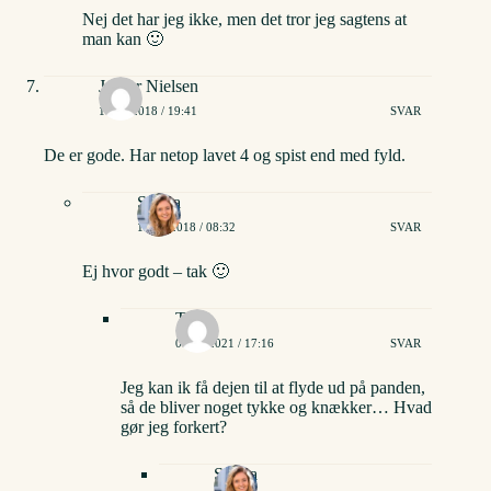
Nej det har jeg ikke, men det tror jeg sagtens at
man kan 🙂
Jesper Nielsen
10/02/2018 / 19:41
SVAR
De er gode. Har netop lavet 4 og spist end med fyld.
Stinna
12/02/2018 / 08:32
SVAR
Ej hvor godt – tak 🙂
Tine
04/01/2021 / 17:16
SVAR
Jeg kan ik få dejen til at flyde ud på panden,
så de bliver noget tykke og knækker… Hvad
gør jeg forkert?
Stinna