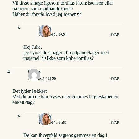
Vil disse smage ligesom tortillas i konsistensen eller
nærmere som madpandekager?
Håber du forstår hvad jeg mener 🙂
Stinna
06/05/2016 / 16:54
SVAR
Hej Julie,
jeg synes de smager af madpandekager med
majsmel 🙂 Ikke som købe-tortillas?
Grethe
10/01/2017 / 19:58
SVAR
Det lyder lækkert
Ved du om de kan fryses eller gemmes i køleskabet en
enkelt dag?
Stinna
12/01/2017 / 11:50
SVAR
De kan ihvertfald sagtens gemmes en dag i