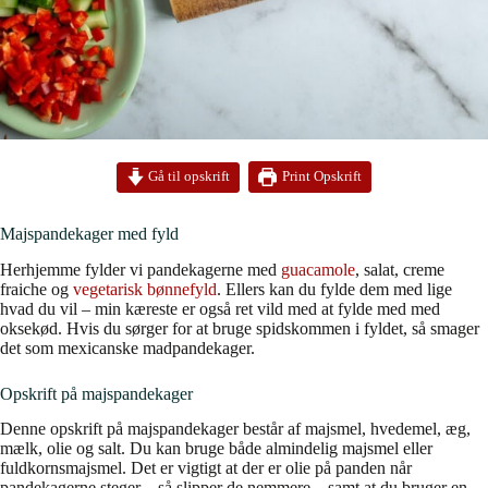
Print Opskrift
Gå til opskrift
Majspandekager med fyld
Herhjemme fylder vi pandekagerne med
guacamole
, salat, creme
fraiche og
vegetarisk bønnefyld
. Ellers kan du fylde dem med lige
hvad du vil – min kæreste er også ret vild med at fylde med med
oksekød. Hvis du sørger for at bruge spidskommen i fyldet, så smager
det som mexicanske madpandekager.
Opskrift på majspandekager
Denne opskrift på majspandekager består af majsmel, hvedemel, æg,
mælk, olie og salt. Du kan bruge både almindelig majsmel eller
fuldkornsmajsmel. Det er vigtigt at der er olie på panden når
pandekagerne steger – så slipper de nemmere – samt at du bruger en