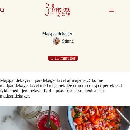
Fortsæt
til
indhold
Majspandekager
Stinna
0-15 minutter
Majspandekager – pandekager lavet af majsmel. Skønne
madpandekager lavet med majsmel. De er nemme og er perfekte at
fylde med hjemmelavet fyld – prøv fx at lave mexicanske
madpandekager.