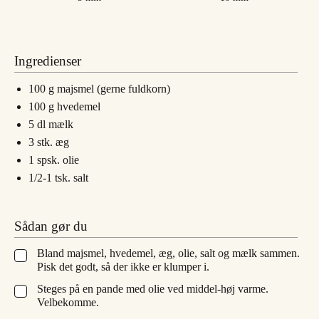
Ingredienser
100
g
majsmel (gerne fuldkorn)
100
g
hvedemel
5
dl
mælk
3
stk.
æg
1
spsk.
olie
1/2-1
tsk.
salt
Sådan gør du
Bland majsmel, hvedemel, æg, olie, salt og mælk sammen.
▢
Pisk det godt, så der ikke er klumper i.
Steges på en pande med olie ved middel-høj varme.
▢
Velbekomme.