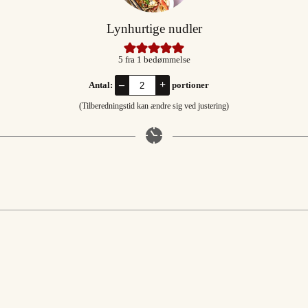
Lynhurtige nudler
5
fra 1 bedømmelse
–
+
Antal:
portioner
(Tilberedningstid kan ændre sig ved justering)