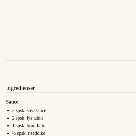
Ingredienser
Sauce
3
spsk.
soyasauce
2
spsk.
lys tahin
1
spsk.
brun farin
½
spsk.
riseddike