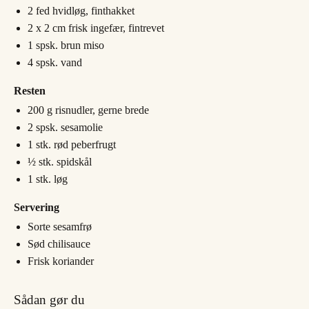
2
fed
hvidløg, finthakket
2 x 2
cm
frisk ingefær, fintrevet
1
spsk.
brun miso
4
spsk.
vand
Resten
200
g
risnudler, gerne brede
2
spsk.
sesamolie
1
stk.
rød peberfrugt
½
stk.
spidskål
1
stk.
løg
Servering
Sorte sesamfrø
Sød chilisauce
Frisk koriander
Sådan gør du