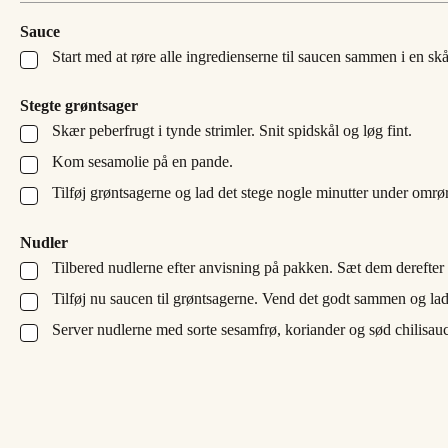
Sauce
Start med at røre alle ingredienserne til saucen sammen i en skål
▢
Stegte grøntsager
Skær peberfrugt i tynde strimler. Snit spidskål og løg fint.
▢
Kom sesamolie på en pande.
▢
Tilføj grøntsagerne og lad det stege nogle minutter under omrør
▢
Nudler
Tilbered nudlerne efter anvisning på pakken. Sæt dem derefter t
▢
Tilføj nu saucen til grøntsagerne. Vend det godt sammen og lad
▢
Server nudlerne med sorte sesamfrø, koriander og sød chilisa
▢