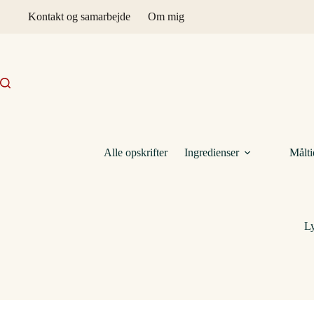
Fortsæt
Kontakt og samarbejde
Om mig
til
indhold
Alle opskrifter
Ingredienser
Målti
Ly