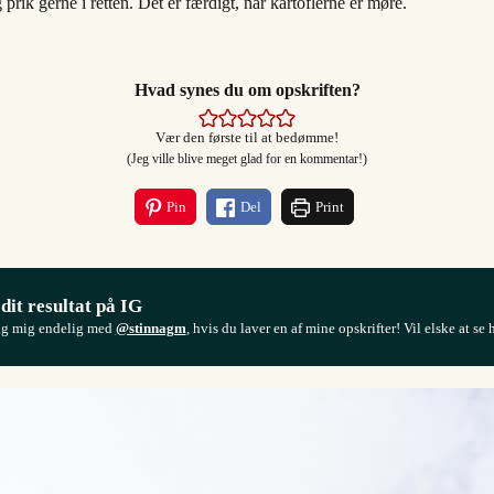
rik gerne i retten. Det er færdigt, når kartoflerne er møre.
Hvad synes du om opskriften?
Vær den første til at bedømme!
(Jeg ville blive meget glad for en kommentar!)
Pin
Del
Print
 dit resultat på IG
ag mig endelig med
@stinnagm
, hvis du laver en af mine opskrifter! Vil elske at se 