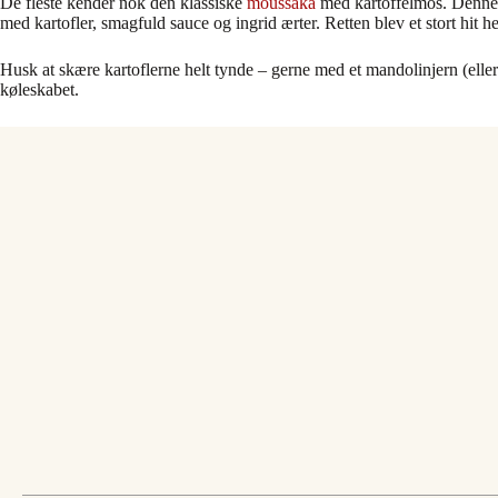
De fleste kender nok den klassiske
moussaka
med kartoffelmos. Denne l
med kartofler, smagfuld sauce og ingrid ærter. Retten blev et stort hit he
Husk at skære kartoflerne helt tynde – gerne med et mandolinjern (elle
køleskabet.