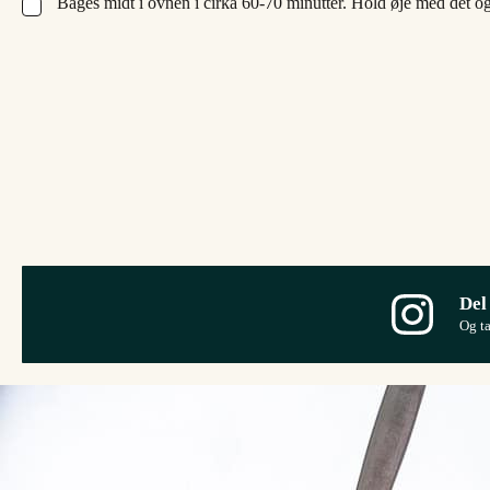
Bages midt i ovnen i cirka 60-70 minutter. Hold øje med det og p
▢
Del
Og t