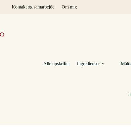
Fortsæt
Kontakt og samarbejde
Om mig
til
indhold
Alle opskrifter
Ingredienser
Målti
I