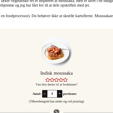
ækre vegetariske ret er inspireret af moussaka, men er lavet i en smagf
rhjemme og jeg har fået lov til at dele opskriften med jer.
r en foodprocessor). Du behøver ikke at skrælle kartoflerne. Moussakaen
Indisk moussaka
Vær den første til at bedømme!
–
+
Antal:
portioner
(Tilberedningstid kan ændre sig ved justering)