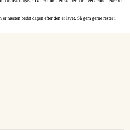
uld indisk udgave. Det er min kæreste der har lavet denne lækre ret
 er næsten bedst dagen efter den er lavet. Så gem gerne rester i