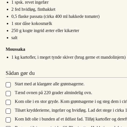
1
spsk.
revet ingefær
2
fed
hvidløg, finthakket
0,5
flaske
passata (cirka 400 ml hakkede tomater)
1
stor dåse
kokosmælk
250
g
kogte ingrid ærter eller kikærter
salt
Moussaka
1
kg
kartofler, i meget tynde skiver (brug gerne et mandolinjern)
Sådan gør du
Start med at klargøre alle grøntsagerne.
▢
Tænd ovnen på 220 grader almindelig ovn.
▢
Kom olie i en stor gryde. Kom grøntsagerne i og steg dem i cir
▢
Tilsæt krydderierne, ingefær og hvidløg. Lad det stege i cirka 
▢
Kom lidt olie i bunden af et ildfast fad. Tilføj kartofler og deref
▢