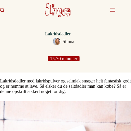
Fortsæt
til
indhold
Lakridsdadler
Stinna
15-30 minutter
Lakridsdadler med lakridspulver og salmiak smager helt fantastisk godt
og er nemme at lave. Så elsker du de saltdadler man kan købe? Så er
denne opskrift sikkert noget for dig.