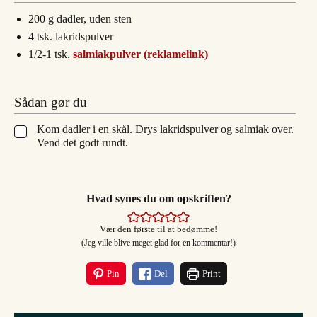
200
g
dadler, uden sten
4
tsk.
lakridspulver
1/2-1
tsk.
salmiakpulver (reklamelink)
Sådan gør du
Kom dadler i en skål. Drys lakridspulver og salmiak over.
▢
Vend det godt rundt.
Hvad synes du om opskriften?
Vær den første til at bedømme!
(Jeg ville blive meget glad for en kommentar!)
Pin
Del
Print