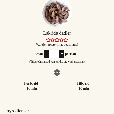
Lakrids dadler
Vær den første til at bedømme!
–
+
Antal:
portion
(Tilberedningstid kan ændre sig ved justering)
Forb. tid
Tilb. tid
minutter
minutter
10
min
10
min
Ingredienser