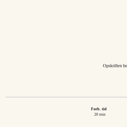
Opskriften her
Forb. tid
minutter
20
min