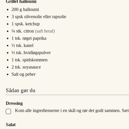
Grillet halloumi
200
g
halloumi
3
spsk
olivenolie eller rapsolie
1
spsk.
ketchup
¼
stk.
citron
(saft heraf)
1
tsk.
røget paprika
½
tsk.
kanel
½
tsk.
hvidløgspulver
1
tsk.
spidskommen
2
tsk.
soyasauce
Salt og peber
Sådan gør du
Dressing
Kom alle ingredienserne i en skål og rør det godt sammen. Sæt d
▢
Salat