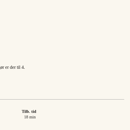
r er der til 4.
Tilb. tid
minutter
18
min