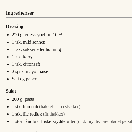
Ingredienser
Dressing
250
g.
græsk yoghurt 10 %
1
tsk.
mild sennep
1
tsk.
sukker eller honning
1
tsk.
karry
1
tsk.
citronsaft
2
spsk.
mayonnaise
Salt og peber
Salat
200
g.
pasta
1
stk.
broccoli
(hakket i små stykker)
1
stk.
ille rødløg
(finthakket)
1
stor håndfuld
friske krydderurter
(dild, mynte, bredbladet persil