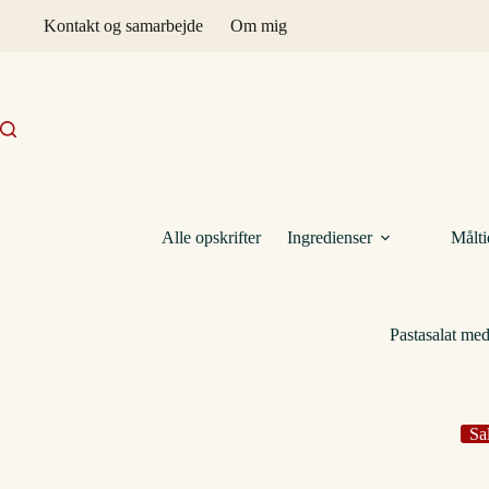
Fortsæt
Kontakt og samarbejde
Om mig
til
indhold
Alle opskrifter
Ingredienser
Målti
Pastasalat me
Sa