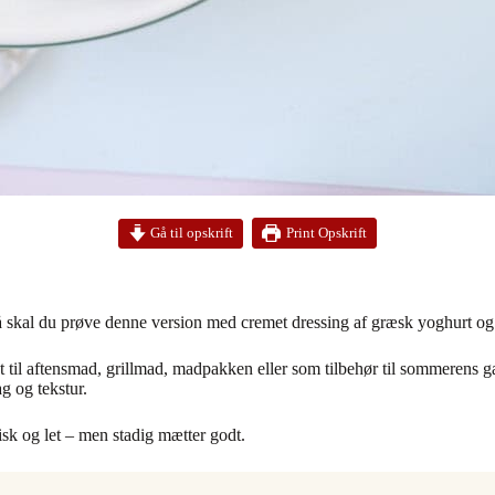
Print Opskrift
Gå til opskrift
skal du prøve denne version med cremet dressing af græsk yoghurt og g
 til aftensmad, grillmad, madpakken eller som tilbehør til sommerens gæ
g og tekstur.
isk og let – men stadig mætter godt.