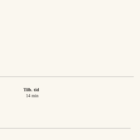
Tilb. tid
minutter
14
min