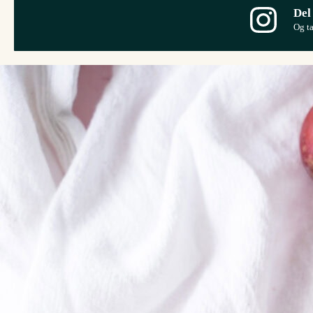
Del
Og t