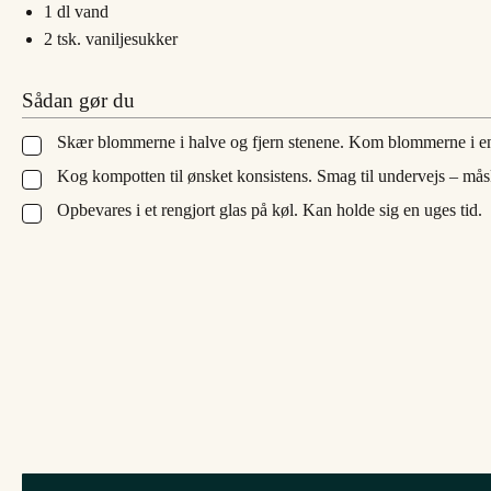
1
dl
vand
2
tsk.
vaniljesukker
Sådan gør du
Skær blommerne i halve og fjern stenene. Kom blommerne i e
▢
Kog kompotten til ønsket konsistens. Smag til undervejs – måske
▢
Opbevares i et rengjort glas på køl. Kan holde sig en uges tid.
▢