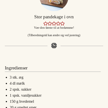
Stor pandekage i ovn
Vær den første til at bedømme!
(Tilberedningstid kan ændre sig ved justering)
Ingredienser
3
stk.
æg
4
dl
mælk
2
spsk.
sukker
1
spsk.
vaniljesukker
150
g
hvedemel
20
g
smeltet smør