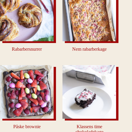
Rabarbersnurrer
Nem rabarberkage
Påske brownie
Klassens time
chokoladekage