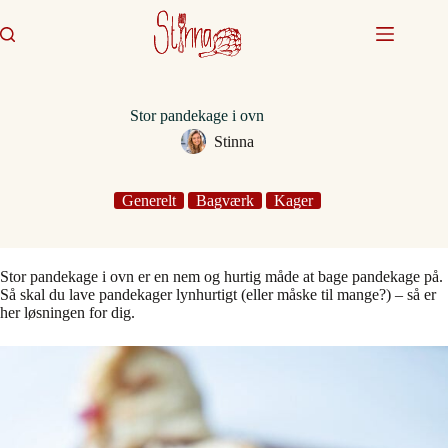
Fortsæt
til
indhold
Stor pandekage i ovn
Stinna
Generelt
Bagværk
Kager
Stor pandekage i ovn er en nem og hurtig måde at bage pandekage på.
Så skal du lave pandekager lynhurtigt (eller måske til mange?) – så er
her løsningen for dig.