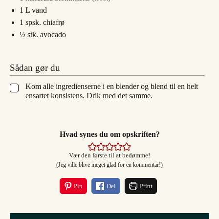
1
L
vand
1
spsk.
chiafrø
½
stk.
avocado
Sådan gør du
Kom alle ingredienserne i en blender og blend til en helt
▢
ensartet konsistens. Drik med det samme.
Hvad synes du om opskriften?
Vær den første til at bedømme!
(Jeg ville blive meget glad for en kommentar!)
Pin
Del
Print