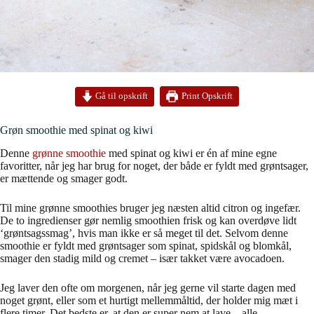
Print Opskrift
Gå til opskrift
Grøn smoothie med spinat og kiwi
Denne
grønne smoothie
med spinat og kiwi er én af mine egne
favoritter, når jeg har brug for noget, der både er fyldt med grøntsager,
er mættende og smager godt.
Til mine grønne smoothies bruger jeg næsten altid citron og ingefær.
De to ingredienser gør nemlig smoothien frisk og kan overdøve lidt
‘grøntsagssmag’, hvis man ikke er så meget til det. Selvom denne
smoothie er fyldt med grøntsager som spinat, spidskål og blomkål,
smager den stadig mild og cremet – især takket være avocadoen.
Jeg laver den ofte om morgenen, når jeg gerne vil starte dagen med
noget grønt, eller som et hurtigt mellemmåltid, der holder mig mæt i
flere timer. Det bedste er, at den er super nem at lave – alle