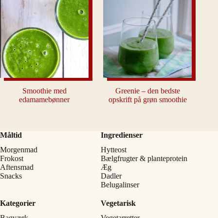
Smoothie med
Greenie – den bedste
edamamebønner
opskrift på grøn smoothie
Måltid
Ingredienser
Morgenmad
Hytteost
Frokost
Bælgfrugter & planteprotein
Aftensmad
Æg
Snacks
Dadler
Belugalinser
Kategorier
Vegetarisk
Bagværk
Vegetarretter