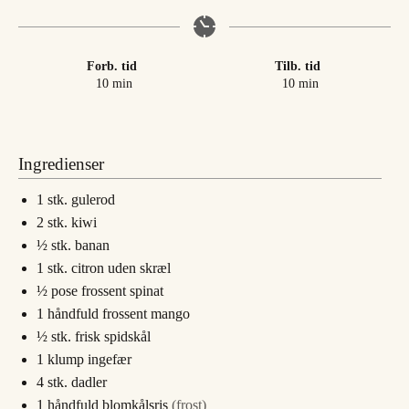
Forb. tid
Tilb. tid
minutter
minutter
10
min
10
min
Ingredienser
1
stk.
gulerod
2
stk.
kiwi
½
stk.
banan
1
stk.
citron uden skræl
½
pose
frossent spinat
1
håndfuld
frossent mango
½
stk.
frisk spidskål
1
klump
ingefær
4
stk.
dadler
1
håndfuld
blomkålsris
(frost)